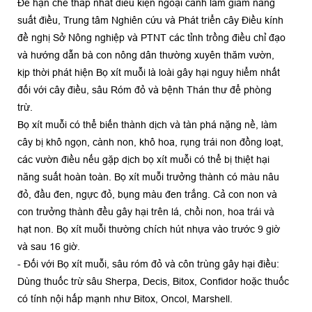
Để hạn chế thấp nhất điều kiện ngoại cảnh làm giảm năng
suất điều, Trung tâm Nghiên cứu và Phát triển cây Điều kính
đề nghị Sở Nông nghiệp và PTNT các tỉnh trồng điều chỉ đạo
và hướng dẫn bà con nông dân thường xuyên thăm vườn,
kịp thời phát hiện Bọ xít muỗi là loài gây hại nguy hiểm nhất
đối với cây điều, sâu Róm đỏ và bệnh Thán thư để phòng
trừ.
Bọ xít muỗi có thể biến thành dịch và tàn phá nặng nề, làm
cây bị khô ngọn, cành non, khô hoa, rụng trái non đồng loạt,
các vườn điều nếu gặp dịch bọ xít muỗi có thể bị thiệt hại
năng suất hoàn toàn. Bọ xít muỗi trưởng thành có màu nâu
đỏ, đầu đen, ngực đỏ, bụng màu đen trắng. Cả con non và
con trưởng thành đều gây hại trên lá, chồi non, hoa trái và
hạt non. Bọ xít muỗi thường chích hút nhựa vào trước 9 giờ
và sau 16 giờ.
- Đối với Bọ xít muỗi, sâu róm đỏ và côn trùng gây hại điều:
Dùng thuốc trừ sâu Sherpa, Decis, Bitox, Confidor hoặc thuốc
có tính nội hấp mạnh như Bitox, Oncol, Marshell.