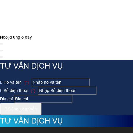
Nooijd ung o day
TƯ VẤN DỊCH VỤ
Họ và tên
(*)
Số điện thoại
(*)
Địa chỉ
Đăng ký tư vấn
TƯ VẤN DỊCH VỤ