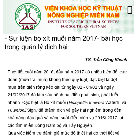
- Sự kiện bọ xít muỗi năm 2017- bài học
trong quản lý dịch hại
TS. Trần Công Khanh
Thời tiết cuối năm 2016, đầu năm 2017 có nhiều biến đổi cực
đoan (mưa trái mùa) không theo quy luật, đặc biệt là đợt
mưa trên diện rộng kéo dài từ ngày 02 - 04/02 và ngày
21/02/2017 đã làm sâu bệnh hại điều phát sinh, phát triển
nhanh. Đặc biệt là Bọ xít muỗi (
Helopeltis theivora
Waterh. và
H. antonii
Sign
)
đã thành dịch và gây hại nghiêm trọng đến
khả năng đậu quả và năng suất điều niên vụ 2016/ 2017 tại
các tỉnh miền Đông Nam bộ và Tây Nguyên.
Qua việc kiểm tra đánh giá mức độ thiệt hại do thời tiết và