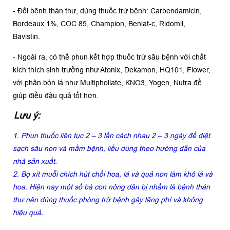
- Đối bệnh thán thư, dùng thuốc trừ bệnh: Carbendamicin,
Bordeaux 1%, COC 85, Champion, Benlat-c, Ridomil,
Bavistin.
- Ngoài ra, có thể phun kết hợp thuốc trừ sâu bệnh với chất
kích thích sinh trưởng như Atonix, Dekamon, HQ101, Flower,
với phân bón lá như Multipholiate, KNO3, Yogen, Nutra để
giúp điều đậu quả tốt hơn.
Lưu ý:
1
. Phun thuốc liên tục 2 – 3 lần cách nhau 2 – 3 ngày để diệt
sạch sâu non và mầm bệnh,
liều dùng theo hướng dẫn của
nhà sản xuất.
2. Bọ xít muỗi chích hút chồi hoa, lá và quả non làm khô lá và
hoa. Hiện nay một số bà
con nông dân bị nhầm là bệnh thán
thư nên dùng thuốc phòng trừ bệnh gây lãng phí và
không
hiệu quả.