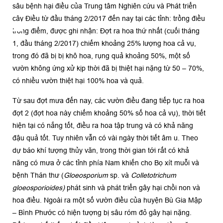
sâu bệnh hại điều của Trung tâm Nghiên cứu và Phát triển
cây Điều từ đầu tháng 2/2017 đến nay tại các tỉnh: trồng điều
trọng điểm, được ghi nhận: Đợt ra hoa thứ nhất (cuối tháng
1, đầu tháng 2/2017) chiếm khoảng 25% lượng hoa cả vụ,
trong đó đã bị bị khô hoa, rụng quả khoảng 50%, một số
vườn không ứng xử kịp thời đã bị thiệt hại nặng từ 50 – 70%,
có nhiều vườn thiệt hại 100% hoa và quả.
Từ sau đợt mưa đến nay, các vườn điều đang tiếp tục ra hoa
đợt 2 (đợt hoa này chiếm khoảng 50% số hoa cả vụ), thời tiết
hiện tại có nắng tốt, điều ra hoa tập trung và có khả năng
đậu quả tốt. Tuy nhiên vẫn có vài ngày thời tiết âm u. Theo
dự báo khí tượng thủy văn, trong thời gian tới rất có khả
năng có mưa ở các tỉnh phía Nam khiến cho Bọ xít muỗi và
bệnh Thán thư (
Gloeosporium
sp. và
Colletotrichum
gloeosporioides)
phát sinh và phát triển gây hại chồi non và
hoa điều. Ngoài ra một số vườn điều của huyện Bù Gia Mập
– Bình Phước có hiện tượng bị sâu róm đỏ gây hại nặng.