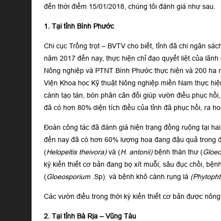
đến thời điểm 15/01/2018, chúng tôi đánh giá như sau.
1. Tại tỉnh Bình Phước
Chi cục Trồng trọt – BVTV cho biết, tỉnh đã chi ngân sác
năm 2017 đến nay, thực hiện chỉ đạo quyết liệt của lãn
Nông nghiệp và PTNT Bình Phước thực hiện và 200 ha mô
Viện Khoa học Kỹ thuật Nông nghiệp miền Nam thực hiện 
cành tạo tán, bón phân cân đối giúp vườn điều phục hồi,
đã có hơn 80% diện tích điều của tỉnh đã phục hồi, ra h
Đoàn công tác đã đánh giá hiện trạng đồng ruộng tại ha
đến nay đã có hơn 60% lượng hoa đang đậu quả trong điề
(
Helopeltis theivora)
và (
H. antonii)
bệnh thán thư (
Gloe
kỳ kiến thiết cơ bản đang bọ xít muỗi, sâu đục chồi, b
(
Gloeosporium
.Sp) và bệnh khô cành rụng lá
(Phytopht
Các vườn điều trong thời kỳ kiến thiết cơ bản được nông 
2. Tại tỉnh Bà Rịa – Vũng Tàu