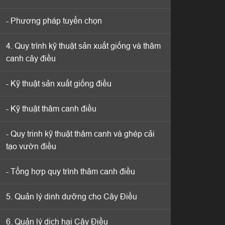
- Phương pháp tuyển chọn
- Phương pháp tuyển chọn
4. Quy trình kỹ thuật sản xuất giống và thâm
4. Quy trình kỹ thuật sản xuất giống và thâm
canh cây điều
canh cây điều
- Kỹ thuật sản xuất giống điều
- Kỹ thuật sản xuất giống điều
- Kỹ thuật thâm canh điều
- Kỹ thuật thâm canh điều
- Quy trinh kỹ thuật thâm canh và ghép cải
- Quy trinh kỹ thuật thâm canh và ghép cải
tạo vườn điều
tạo vườn điều
- Tổng hợp quy trình thâm canh điều
- Tổng hợp quy trình thâm canh điều
5. Quản lý dinh dưỡng cho Cây Điều
5. Quản lý dinh dưỡng cho Cây Điều
6. Quản lý dịch hại Cây Điều
6. Quản lý dịch hại Cây Điều