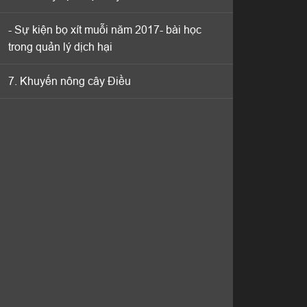
- Sự kiện bọ xít muỗi năm 2017- bài học
- Sự kiện bọ xít muỗi năm 2017- bài học
trong quản lý dịch hại
trong quản lý dịch hại
7. Khuyến nông cây Điều
7. Khuyến nông cây Điều