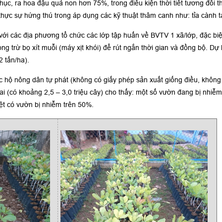
c, ra hoa đậu quả non hơn 75%, trong điều kiện thời tiết tương đối th
thực sự hứng thú trong áp dụng các kỹ thuật thâm canh như: tỉa cành t
với các địa phương tổ chức các lớp tập huấn về BVTV 1 xã/lớp, đặc bi
g trừ bọ xít muỗi (máy xịt khói) để rút ngắn thời gian và đồng bộ. D
 tấn/ha).
c hộ nông dân tự phát (không có giấy phép sản xuất giống điều, khôn
i (có khoảng 2,5 – 3,0 triệu cây) cho thấy: một số vườn đang bị nhiễ
ệt có vườn bị nhiễm trên 50%.