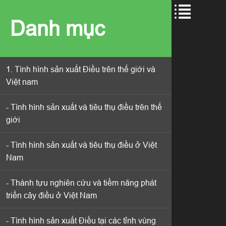
Danh mục
Danh mục
1. Tình hình sản xuất Điều trên thế giới và
1. Tình hình sản xuất Điều trên thế giới và
Việt nam
Việt nam
- Tình hình sản xuất và tiêu thụ điều trên thế
- Tình hình sản xuất và tiêu thụ điều trên thế
giới
giới
- Tình hình sản xuất và tiêu thụ điều ở Việt
- Tình hình sản xuất và tiêu thụ điều ở Việt
Nam
Nam
- Thành tựu nghiên cứu và tiềm năng phát
- Thành tựu nghiên cứu và tiềm năng phát
triển cây điều ở Việt Nam
triển cây điều ở Việt Nam
- Tình hình sản xuất Điều tại các tỉnh vùng
- Tình hình sản xuất Điều tại các tỉnh vùng