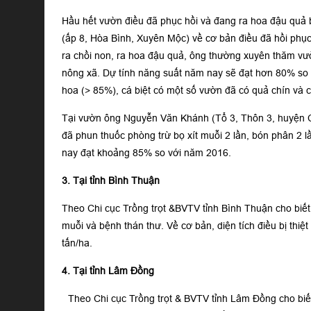
Hầu hết vườn điều đã phục hồi và đang ra hoa đậu quả b
(ấp 8, Hòa Bình, Xuyên Mộc) về cơ bản điều đã hồi phục 
ra chồi non, ra hoa đậu quả, ông thường xuyên thăm v
nông xã. Dự tính năng suất năm nay sẽ đạt hơn 80% so 
hoa (> 85%), cá biệt có một số vườn đã có quả chín và 
Tại vườn ông Nguyễn Văn Khánh (Tổ 3, Thôn 3, huyện Ch
đã phun thuốc phòng trừ bọ xít muỗi 2 lần, bón phân 2 l
nay đạt khoảng 85% so với năm 2016.
3. Tại tỉnh Bình Thuận
Theo Chi cục Trồng trọt &BVTV tỉnh Bình Thuận cho biết
muỗi và bệnh thán thư. Về cơ bản, diện tích điều bị thi
tấn/ha.
4. Tại tỉnh Lâm Đồng
Theo Chi cục Trồng trọt & BVTV tỉnh Lâm Đồng cho biế