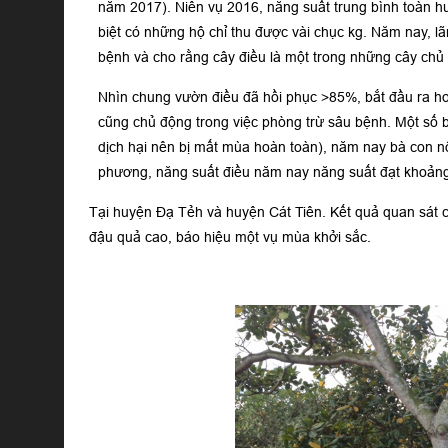
năm 2017). Niên vụ 2016, năng suất trung bình toàn h
biệt có những hộ chỉ thu được vài chục kg. Năm nay, l
bệnh và cho rằng cây điều là một trong những cây chủ
Nhìn chung vườn điều đã hồi phục >85%, bắt đầu ra ho
cũng chủ động trong việc phòng trừ sâu bệnh. Một số 
dịch hại nên bị mất mùa hoàn toàn), năm nay bà con n
phương, năng suất điều năm nay năng suất đạt khoảng 
Tại huyện Đạ Tẻh và huyện Cát Tiên. Kết quả quan sát ch
đậu quả cao, báo hiệu một vụ mùa khởi sắc.