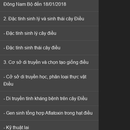
Đông Nam Bộ đến 18/01/2018
Đông Nam Bộ đến 18/01/2018
2. Đặc tính sinh lý và sinh thái cây Điều
2. Đặc tính sinh lý và sinh thái cây Điều
- Đặc tính sinh lý cây điều
- Đặc tính sinh lý cây điều
- Đặc tính sinh thái cây điều
- Đặc tính sinh thái cây điều
3. Cơ sở di truyền và chọn tạo giống điều
3. Cơ sở di truyền và chọn tạo giống điều
- Cở sở di truyền học, phân loại thực vật
- Cở sở di truyền học, phân loại thực vật
Điều
Điều
- Di truyền tính kháng bệnh trên cây Điều
- Di truyền tính kháng bệnh trên cây Điều
- Gen sinh tổng hợp Aflatoxin trong hạt điều
- Gen sinh tổng hợp Aflatoxin trong hạt điều
- Kỹ thuật lai
- Kỹ thuật lai