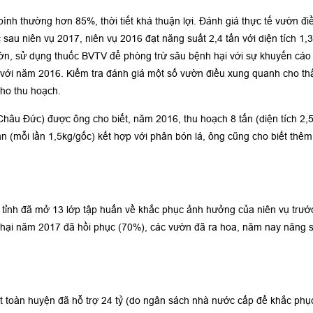
ình thường hơn 85%, thời tiết khá thuận lợi. Đánh giá thực tế vườn đi
sau niên vụ 2017, niên vụ 2016 đạt năng suất 2,4 tấn với diện tích 1,3
ườn, sử dụng thuốc BVTV để phòng trừ sâu bệnh hại với sự khuyến cáo
với năm 2016. Kiểm tra đánh giá một số vườn điều xung quanh cho th
cho thu hoạch.
âu Đức) được ông cho biết, năm 2016, thu hoạch 8 tấn (diện tích 2,
ần (mỗi lần 1,5kg/gốc) kết hợp với phân bón lá, ông cũng cho biết th
 tỉnh đã mở 13 lớp tập huấn về khắc phục ảnh hưởng của niên vụ trước
ệt hại năm 2017 đã hồi phục (70%), các vườn đã ra hoa, năm nay năng s
t toàn huyện đã hỗ trợ 24 tỷ (do ngân sách nhà nước cấp để khắc phụ