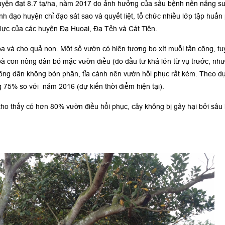
uyện đạt 8.7 tạ/ha, năm 2017 do ảnh hưởng của sâu bệnh nên năng suấ
ãnh đạo huyện chỉ đạo sát sao và quyết liệt, tổ chức nhiều lớp tập huấ
 lực của các huyện Đạ Huoai, Đạ Tẻh và Cát Tiên.
a và cho quả non. Một số vườn có hiện tượng bọ xít muỗi tấn công, t
bà con nông dân bỏ mặc vườn điều (do đầu tư khá lớn từ vụ trước, nh
ông dân không bón phân, tỉa cành nên vườn hồi phục rất kém. Theo dự
75% so với năm 2016 (dự kiến thời điểm hiện tại).
o thấy có hơn 80% vườn điều hổi phục, cây không bị gây hại bởi sâu bệ