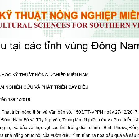
iều tại các tỉnh vùng Đông N
A HỌC KỸ THUẬT NÔNG NGHIỆP MIỀN NAM
M NGHIÊN CỨU VÀ PHÁT TRIỂN CÂY ĐIỀU
 đến 18/01/2018
& Phát triển nông thôn và Văn bản số: 1503/TT-VPPN ngày 27/12/2017 
vùng Đông Nam Bộ và Tây Nguyên, Trung tâm Nghiên cứu và Phát triển câ
ồng trọt và bảo vệ thực vật các tỉnh trồng điều chính : Bình Phước, Đồn
a khả năng phục hồi của vườn điều, tình hình ra hoa đậu quả và sâu 