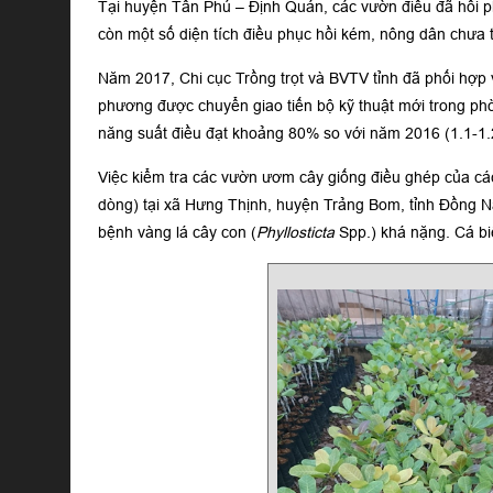
Tại huyện Tân Phú – Định Quán, các vườn điều đã hồi phụ
còn một số diện tích điều phục hồi kém, nông dân chưa 
Năm 2017, Chi cục Trồng trọt và BVTV tỉnh đã phối hợp 
phương được chuyển giao tiến bộ kỹ thuật mới trong phòn
năng suất điều đạt khoảng 80% so với năm 2016 (1.1-1.2
Việc kiểm tra các vườn ươm cây giống điều ghép của cá
dòng) tại xã Hưng Thịnh, huyện Trảng Bom, tỉnh Đồng Na
bệnh vàng lá cây con (
Phyllosticta
Spp.) khá nặng. Cá bi