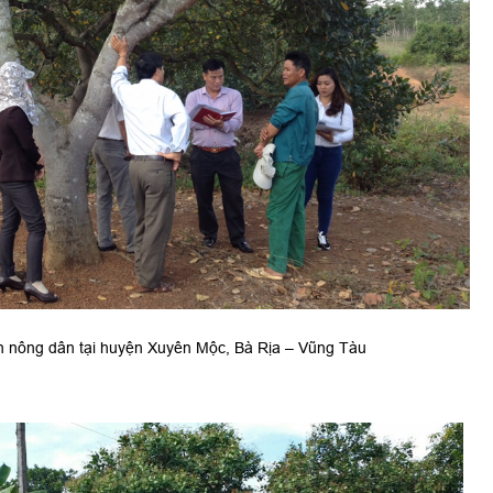
nông dân tại huyện Xuyên Mộc, Bà Rịa – Vũng Tàu