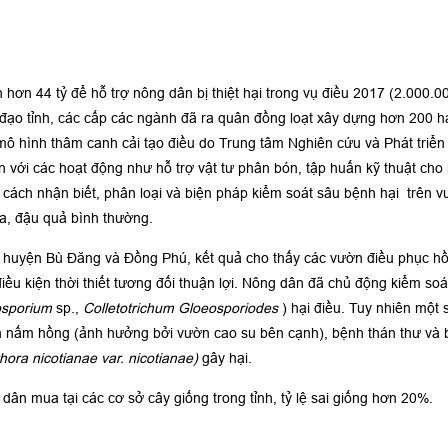
h hơn 44 tỷ để hỗ trợ nông dân bị thiệt hại trong vụ điều 2017 (2.000.0
h đạo tỉnh, các cấp các ngành đã ra quân đồng loạt xây dựng hơn 200 
 hình thâm canh cải tạo điều do Trung tâm Nghiên cứu và Phát triển
với các hoạt động như hỗ trợ vật tư phân bón, tập huấn kỹ thuật cho 
 cách nhận biết, phân loại và biện pháp kiểm soát sâu bệnh hại trên 
oa, đậu quả bình thường.
i huyện Bù Đăng và Đồng Phú, kết quả cho thấy các vườn điều phục hồi
u kiện thời thiết tương đối thuận lợi. Nông dân đã chủ động kiểm soát
osporium
sp.,
Colletotrichum
Gloeosporiodes
) hại điều. Tuy nhiên một 
ệnh nấm hồng (ảnh hưởng bởi vườn cao su bên cạnh), bệnh thán thư và b
hora nicotianae var. nicotianae)
gây hại.
dân mua tại các cơ sở cây giống trong tỉnh, tỷ lệ sai giống hơn 20%.