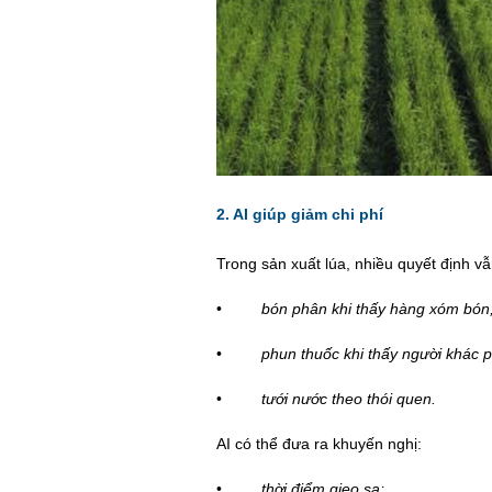
2. AI giúp giảm chi phí
Trong sản xuất lúa, nhiều quyết định v
•
bón phân khi thấy hàng xóm bón
•
phun thuốc khi thấy người khác 
•
tưới nước theo thó
i quen.
AI có thể đưa ra khuyến nghị:
•
thời điểm gieo sạ;