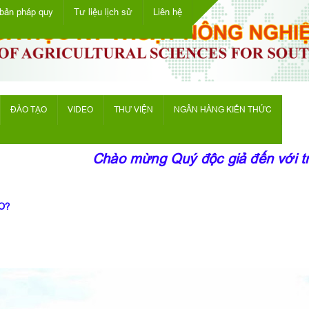
bản pháp quy
Tư liệu lịch sử
Liên hệ
ĐÀO TẠO
VIDEO
THƯ VIỆN
NGÂN HÀNG KIẾN THỨC
Chào mừng Quý độc giả đến với trang
O?