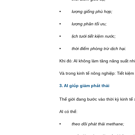
•
lượng giống ph
ù
hợ
p;
•
lượng phân tối ưu;
•
lịch tưới tiết kiệm nước;
•
thời điểm phòng trừ dịch hại.
Khi đó: AI không làm tăng năng suất nh
Và trong kinh tế nông nghiệp: Tiết ki
3. AI giúp giảm phát thải
Thế giới đang bước vào thời kỳ kinh tế
AI có thể:
•
theo d
õ
i phát thải methane;