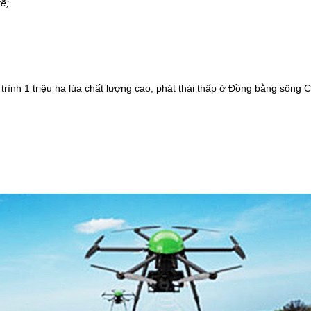
kẽ;
trình 1 triệ
u ha l
ú
a ch
ất lượng cao, phát thải thấp ở Đồng bằng sông 