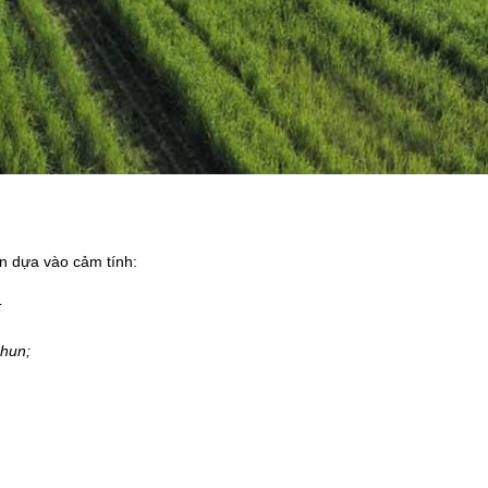
ẫn dựa và
o c
ảm tính:
;
phun;