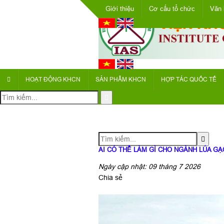
Giới thiệu
Cơ cấu tổ chức
Văn 
HOẠT ĐỘNG KHCN
SẢN PHẨM KHCN
HỢP TÁC QUỐC TẾ
AI CÓ THỂ LÀM GÌ CHO NGÀNH LÚA GẠ
Ngày cập nhật: 09 tháng 7 2026
Chia sẻ