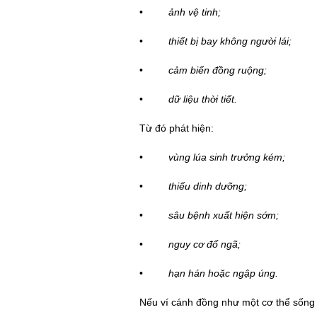
•
ảnh vệ tinh;
•
thiết bị bay không người lái;
•
cảm biến đồng ruộng;
•
dữ liệu thời tiết.
Từ đó phát hiện:
•
v
ù
ng lúa sinh trưởng k
é
m;
•
thiếu dinh dưỡng;
•
sâu bệnh xuất hiện sớm;
•
nguy cơ đổ ng
ã
;
•
hạn hán hoặc ngập úng.
Nếu ví cánh đồng như một cơ thể sống 