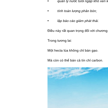
•
qu
ản lý nước tưới ngập khô xen 
•
tính toán lượng phân bón;
•
lập bá
o c
á
o gi
ảm phát thải.
Điều này rất quan trọng đối vớ
i ch
ương 
Trong tương lai:
Mộ
t hecta l
úa không chỉ bán gạ
o.
Mà còn có thể bán cả tín chỉ carbon.