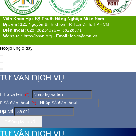
Viện Khoa Học Kỹ Thuật Nông Nghiệp Miền Nam
Địa chỉ:
121 Nguyễn Bỉnh Khiêm, P. Tân Định, TP.HCM
Điện thoại:
028. 38234076 – 38228371
Website :
http://iasvn.org
-
Email:
iasvn@vnn.vn
Nooijd ung o day
TƯ VẤN DỊCH VỤ
Họ và tên
(*)
Số điện thoại
(*)
Địa chỉ
Đăng ký tư vấn
TƯ VẤN DỊCH VỤ