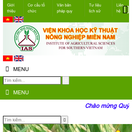
Giới
Cơ cấu tổ
Văn bản
Tư liệu
Liên
thiệu
chức
pháp quy
lịch sử
hệ
MENU
MENU
Chào mừng Quý độc g