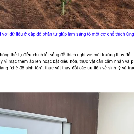
ái với dữ liệu ở cấp độ phân tử giúp làm sáng tỏ một cơ chế thích ứn
ông thể tự điều chỉnh lối sống để thích nghi với môi trường thay đổi. 
y vì mặc thêm áo len hoặc bật điều hòa, thực vật cần cảm nhận và p
g “chế độ sinh tồn”, thực vật thay đổi các ưu tiên về sinh lý và tr