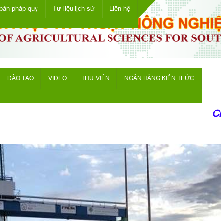
bản pháp quy
Tư liệu lịch sử
Liên hệ
ĐÀO TẠO
VIDEO
THƯ VIỆN
NGÂN HÀNG KIẾN THỨC
Chào mừ