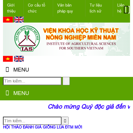
Giới
Cơ cấu tổ
Văn bản
Tư liệu
Liên
thiệu
chức
pháp quy
lịch sử
hệ
MENU
MENU
Chào mừng Quý độc giả đến với
HỘI THẢO ĐÁNH GIÁ GIỐNG LÚA ĐTM MỚI