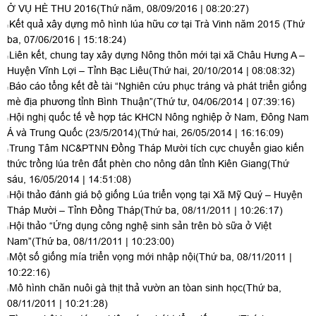
Ở VỤ HÈ THU 2016
(Thứ năm, 08/09/2016 | 08:20:27)
Kết quả xây dựng mô hình lúa hữu cơ tại Trà Vinh năm 2015
(Thứ
ba, 07/06/2016 | 15:18:24)
Liên kết, chung tay xây dựng Nông thôn mới tại xã Châu Hưng A –
Huyện Vĩnh Lợi – Tỉnh Bạc Liêu
(Thứ hai, 20/10/2014 | 08:08:32)
Báo cáo tổng kết đề tài “Nghiên cứu phục tráng và phát triển giống
mè địa phương tỉnh Bình Thuận”
(Thứ tư, 04/06/2014 | 07:39:16)
Hội nghị quốc tế về hợp tác KHCN Nông nghiệp ở Nam, Đông Nam
Á và Trung Quốc (23/5/2014)
(Thứ hai, 26/05/2014 | 16:16:09)
Trung Tâm NC&PTNN Đồng Tháp Mười tích cực chuyển giao kiến
thức trồng lúa trên đất phèn cho nông dân tỉnh Kiên Giang
(Thứ
sáu, 16/05/2014 | 14:51:08)
Hội thảo đánh giá bộ giống Lúa triển vọng tại Xã Mỹ Quý – Huyện
Tháp Mười – Tỉnh Đồng Tháp
(Thứ ba, 08/11/2011 | 10:26:17)
Hội thảo “Ứng dụng công nghệ sinh sản trên bò sữa ở Việt
Nam”
(Thứ ba, 08/11/2011 | 10:23:00)
Một số giống mía triển vọng mới nhập nội
(Thứ ba, 08/11/2011 |
10:22:16)
Mô hình chăn nuôi gà thịt thả vườn an tòan sinh học
(Thứ ba,
08/11/2011 | 10:21:28)