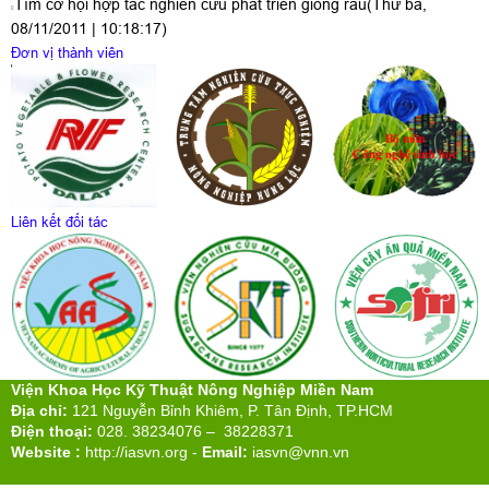
Tìm cơ hội hợp tác nghiên cứu phát triển giống rau
(Thứ ba,
08/11/2011 | 10:18:17)
Đơn vị thành viên
Liên kết đối tác
Viện Khoa Học Kỹ Thuật Nông Nghiệp Miền Nam
Địa chỉ:
121 Nguyễn Bỉnh Khiêm, P. Tân Định, TP.HCM
Điện thoại:
028. 38234076 – 38228371
Website :
http://iasvn.org
-
Email:
iasvn@vnn.vn