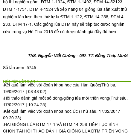
bộ thí nghiệm gồm: ĐTM 1-1324, ĐTM 1-1492, ĐTM 14-52123,
ĐTM 1-1734, ĐTM 4-1324 và xếp hạng 04 giống lúa sản xuất thử
nghiệm lần lượt theo thứ tự là ĐTM 1-122, ĐTM 14-258, ĐTM 4-
233, ĐTM 17-1. Các giống lúa ĐTM này sẽ tiếp tục được nghiên
cứu trong vụ Hè Thu 2015 để có được đánh giá đầy đủ hơn.
ThS. Nguyễn Viết Cường - GĐ. TT. Đồng Tháp Mười.
Số lần xem: 5745
[ BÀI VIẾT LIÊN QUAN ]
Kết quả làm việc với đoàn khoa học của Hàn Quốc
(Thứ ba,
19/09/2017 | 08:48:02)
Hội thảo đánh giá một số dòng/giống lúa mới triển vọng
(Thứ sáu,
17/02/2017 | 10:24:25)
Kết quả làm việc với đoàn khoa học Úc
(Thứ sáu, 17/02/2017 |
09:20:23)
HAI GIỐNG LÚA ĐTM 17-1 VÀ ĐTM 14-258 TIẾP TỤC BÌNH
CHỌN TẠI HỘI THẢO ĐÁNH GIÁ GIỐNG LÚA ĐTM TRIỂN VỌNG