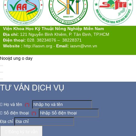
Viện Khoa Học Kỹ Thuật Nông Nghiệp Miền Nam
Địa chỉ:
121 Nguyễn Bỉnh Khiêm, P. Tân Định, TP.HCM
Điện thoại:
028. 38234076 – 38228371
Website :
http://iasvn.org
-
Email:
iasvn@vnn.vn
Nooijd ung o day
TƯ VẤN DỊCH VỤ
Họ và tên
(*)
Số điện thoại
(*)
Địa chỉ
Đăng ký tư vấn