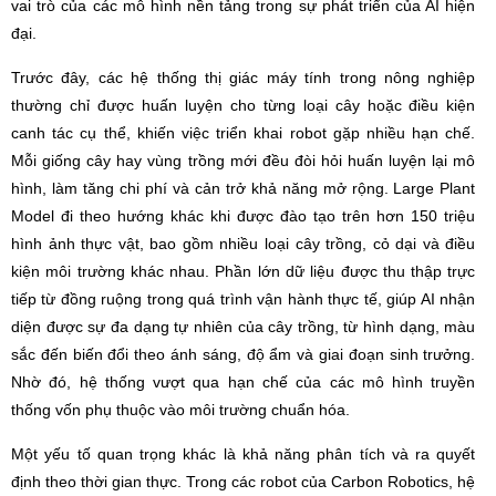
vai trò của các mô hình nền tảng trong sự phát triển của AI hiện
đại.
Trước đây, các hệ thống thị giác máy tính trong nông nghiệp
thường chỉ được huấn luyện cho từng loại cây hoặc điều kiện
canh tác cụ thể, khiến việc triển khai robot gặp nhiều hạn chế.
Mỗi giống cây hay vùng trồng mới đều đòi hỏi huấn luyện lại mô
hình, làm tăng chi phí và cản trở khả năng mở rộng. Large Plant
Model đi theo hướng khác khi được đào tạo trên hơn 150 triệu
hình ảnh thực vật, bao gồm nhiều loại cây trồng, cỏ dại và điều
kiện môi trường khác nhau. Phần lớn dữ liệu được thu thập trực
tiếp từ đồng ruộng trong quá trình vận hành thực tế, giúp AI nhận
diện được sự đa dạng tự nhiên của cây trồng, từ hình dạng, màu
sắc đến biến đổi theo ánh sáng, độ ẩm và giai đoạn sinh trưởng.
Nhờ đó, hệ thống vượt qua hạn chế của các mô hình truyền
thống vốn phụ thuộc vào môi trường chuẩn hóa.
Một yếu tố quan trọng khác là khả năng phân tích và ra quyết
định theo thời gian thực. Trong các robot của Carbon Robotics, hệ