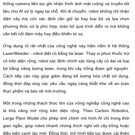
thống camera liên tục ghi nhận hình ảnh mặt ruộng và truyền dữ
liệu cho AI xử lý ngay tại chỗ. Khi di chuyển, robot không chỉ nhận
diện cây mà còn xác định cần giữ lại hay loại bỏ và lựa chọn
phương thức xử lý phù hợp, toàn bộ quá trình diễn ra mà không
cần kết nối đám mây hay điều khiển từ xa.
Ứng dụng rõ rệt nhất của công nghệ này hiện nằm ở hệ thống
LaserWeeder - robot diệt cỏ bằng tia laser. Thay vì phun thuốc trừ
cỏ trên diện rộng, robot xác định chính xác từng cây cỏ dại và loại
bỏ bằng năng lượng laser, trong khi cây trồng được giữ nguyên.
Cách tiếp cận này giúp giảm đáng kể lượng hóa chất sử dụng,
đồng thời đáp ứng các yêu cầu ngày càng khắt khe về an toàn
thực phẩm và bảo vệ môi trường.
Một trong những thách thức lớn của nông nghiệp công nghệ cao
là khả năng mở rộng trên diện rộng. Theo Carbon Robotics,
Large Plant Model cho phép tinh chỉnh mô hình AI chỉ trong thời
gian ngắn, giúp robot nhanh chóng thích nghi với cây trồng hoặc
điều kiện canh tác mới. Đồng thời, mô hình tiếp tục được cải thiện