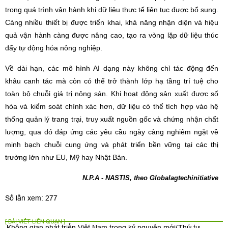
trong quá trình vận hành khi dữ liệu thực tế liên tục được bổ sung.
Càng nhiều thiết bị được triển khai, khả năng nhận diện và hiệu
quả vận hành càng được nâng cao, tạo ra vòng lặp dữ liệu thúc
đẩy tự động hóa nông nghiệp.
Về dài hạn, các mô hình AI dạng này không chỉ tác động đến
khâu canh tác mà còn có thể trở thành lớp hạ tầng trí tuệ cho
toàn bộ chuỗi giá trị nông sản. Khi hoạt động sản xuất được số
hóa và kiểm soát chính xác hơn, dữ liệu có thể tích hợp vào hệ
thống quản lý trang trại, truy xuất nguồn gốc và chứng nhận chất
lượng, qua đó đáp ứng các yêu cầu ngày càng nghiêm ngặt về
minh bạch chuỗi cung ứng và phát triển bền vững tại các thị
trường lớn như EU, Mỹ hay Nhật Bản.
N.P.A - NASTIS, theo Globalagtechinitiative
Số lần xem: 277
[ BÀI VIẾT LIÊN QUAN ]
Không gian phát triển Việt Nam trong kỷ nguyên mới
(Thứ tư,