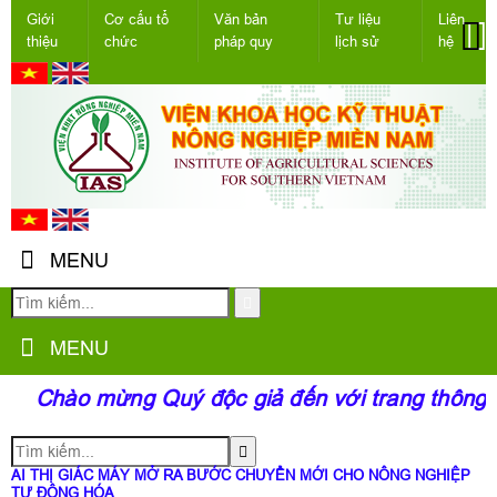
Giới
Cơ cấu tổ
Văn bản
Tư liệu
Liên
thiệu
chức
pháp quy
lịch sử
hệ
MENU
MENU
Chào mừng Quý độc giả đến với trang thông 
AI THỊ GIÁC MÁY MỞ RA BƯỚC CHUYỂN MỚI CHO NÔNG NGHIỆP
TỰ ĐỘNG HÓA