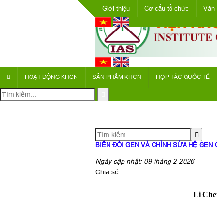
Giới thiệu
Cơ cấu tổ chức
Văn 
HOẠT ĐỘNG KHCN
SẢN PHẨM KHCN
HỢP TÁC QUỐC TẾ
BIẾN ĐỔI GEN VÀ CHỈNH SỬA HỆ GEN
Ngày cập nhật: 09 tháng 2 2026
Chia sẻ
Li Che