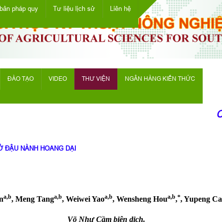
bản pháp quy
Tư liệu lịch sử
Liên hệ
ĐÀO TẠO
VIDEO
THƯ VIỆN
NGÂN HÀNG KIẾN THỨC
Ch
 Ở ĐẬU NÀNH HOANG DẠI
a,b
a,b
a,b
a,b
⁎
n
, Meng Tang
, Weiwei Yao
, Wensheng Hou
,
, Yupeng Ca
Võ Như Cầm biên dịch.