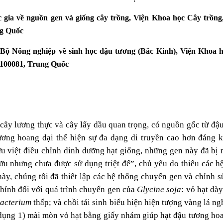
c gia về nguồn gen và giống cây trồng, Viện Khoa học Cây trồn
ng Quốc
 Bộ Nông nghiệp về sinh học đậu tương (Bắc Kinh), Viện Khoa 
 100081, Trung Quốc
i cây lương thực và cây lấy dầu quan trọng, có nguồn gốc từ đậ
tương hoang dại thể hiện sự đa dạng di truyền cao hơn đáng k
u việt điều chỉnh dinh dưỡng hạt giống, những gen này đã bị m
u nhưng chưa được sử dụng triệt để”, chủ yếu do thiếu các h
ày, chúng tôi đã thiết lập các hệ thống chuyển gen và chỉnh 
chính đối với quá trình chuyển gen của
Glycine soja
: vỏ hạt dà
acterium
thấp; và chồi tái sinh biểu hiện hiện tượng vàng lá ng
 dụng 1) mài mòn vỏ hạt bằng giấy nhám giúp hạt đậu tương ho