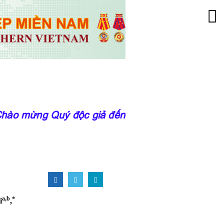
ào mừng Quý độc giả đến với trang thông tin củ
a,b
⁎
i
,