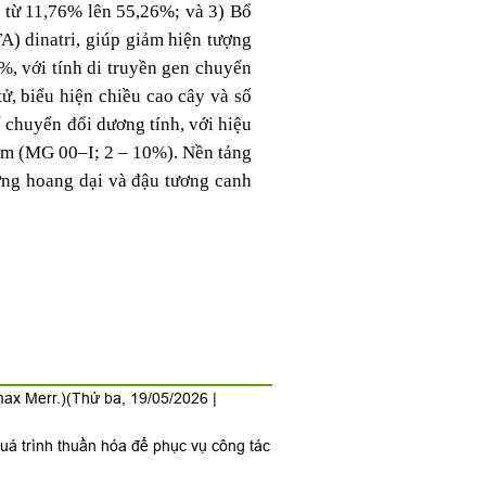
m
từ 11,76% lên 55,26%; và 3) Bổ
A) dinatri, giúp giảm hiện tượng
%, với tính di truyền gen chuyển
, biểu hiện chiều cao cây và số
 chuyển đổi dương tính, với hiệu
ớm (MG 00–I; 2 – 10%). Nền tảng
ương hoang dại và đậu tương canh
max Merr.)
(Thứ ba, 19/05/2026 |
uá trình thuần hóa để phục vụ công tác