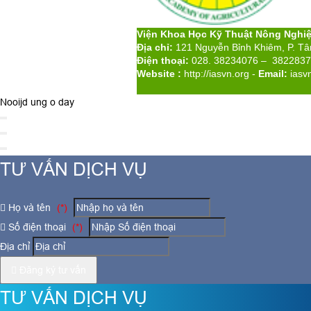
Viện Khoa Học Kỹ Thuật Nông Nghi
Địa chỉ:
121 Nguyễn Bỉnh Khiêm, P. T
Điện thoại:
028. 38234076 – 382283
Website :
http://iasvn.org
-
Email:
iasv
Nooijd ung o day
TƯ VẤN DỊCH VỤ
Họ và tên
(*)
Số điện thoại
(*)
Địa chỉ
Đăng ký tư vấn
TƯ VẤN DỊCH VỤ