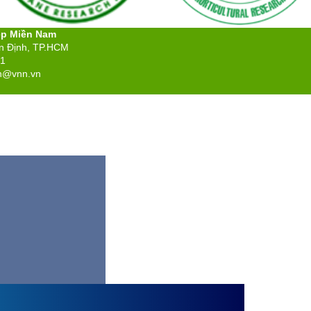
ệp Miền Nam
ân Định, TP.HCM
71
n@vnn.vn