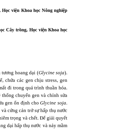
g, Học viện Khoa học Nông nghiệp
học Cây trồng, Học viện Khoa học
u tương hoang dại (
Glycine soja
).
ể, chứa các gen chịu stress, gen
ất đi trong quá trình thuần hóa.
ệ thống chuyển gen và chỉnh sửa
sửa gen ổn định cho
Glycine soja
.
y và cứng cản trở sự hấp thụ nước
hiêm trọng và chết. Để giải quyết
ang dại hấp thụ nước và nảy mầm