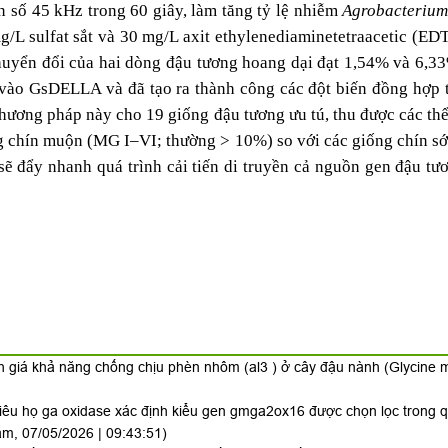
n số 45 kHz trong 60 giây, làm tăng tỷ lệ nhiễm
Agrobacteriu
/L sulfat sắt và 30 mg/L axit ethylenediaminetetraacetic (EDT
chuyển đổi của hai dòng đậu tương hoang dại đạt 1,54% và 6,33
vào GsDELLA và đã tạo ra thành công các đột biến đồng hợp tử
hương pháp này cho 19 giống đậu tương ưu tú, thu được các thể
g chín muộn (MG I–VI; thường > 10%) so với các giống chín s
sẽ đẩy nhanh quá trình cải tiến di truyền cả nguồn gen đậu t
 giá khả năng chống chịu phèn nhôm (al3 ) ở cây đậu nành (Glycine 
iêu họ ga oxidase xác định kiểu gen gmga2ox16 được chọn lọc trong q
m, 07/05/2026 | 09:43:51)