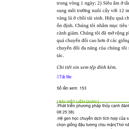
trong vòng 1 ngày; 2) Siêu âm ở tầ
sung môi trường nuôi cấy với 12 mg
vàng lá ở chồi tái sinh. Hiệu quả 
ổn định. Chúng tôi nhắm mục tiêu 
cành giảm. Chúng tôi đã mở rộng p
quả chuyển đổi cao hơn ở các giốn
chuyển đổi đa năng của chúng tôi 
tác.
Chi tiết xin xem tệp đính kèm.
Tải file
Số lần xem: 153
[ BÀI VIẾT LIÊN QUAN ]
Phát triển phương pháp thủy canh đánh
08:25:38)
Hệ gen học chuyển dịch tích hợp của s
chọn giống đậu tương chịu mặn
(Thứ nă