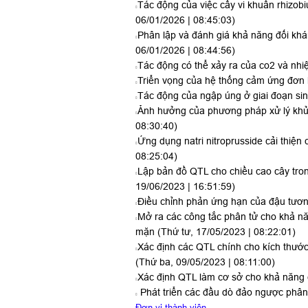
Tác động của việc cấy vi khuẩn rhizo
06/01/2026 | 08:45:03)
Phân lập và đánh giá khả năng đối kh
06/01/2026 | 08:44:56)
Tác động có thể xảy ra của co2 và nhiệ
Triển vọng của hệ thống cảm ứng đơn 
Tác động của ngập úng ở giai đoạn si
Ảnh hưởng của phương pháp xử lý khử 
08:30:40)
Ứng dụng natri nitroprusside cải thiện 
08:25:04)
Lập bản đồ QTL cho chiều cao cây tron
19/06/2023 | 16:51:59)
Điều chỉnh phản ứng hạn của đậu tươn
Mở ra các công tắc phân tử cho khả nă
mặn
(Thứ tư, 17/05/2023 | 08:22:01)
Xác định các QTL chính cho kích thước
(Thứ ba, 09/05/2023 | 08:11:00)
Xác định QTL làm cơ sở cho khả năng 
Phát triển các đầu dò đảo ngược phân
Đơn vị thành viên