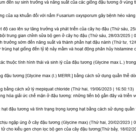
bium đến sự sinh trưởng và năng suất của các giống đậu tương ở vùn
áng của xạ khuẩn đối với nấm Fusarium oxysporum gây bệnh héo vàng 
t độ cao lên sự tăng trưởng và phát triển của cây họ đậu
(Thứ sáu, 25
bội trung gian chỉnh sửa bộ gen ở cây họ đậu
(Thứ sáu, 28/03/2025 | 
nh trưởng sớm đến năng suất và thành phần hạt đậu nành
(Thứ tư, 12/
trùng hạt giống đến tỷ lệ nảy mầm và hoạt động phân hủy histamine 
các thuộc tính hình thái và sinh lý của đậu tương (Glycine max L.) tron
g đậu tương [Glycine max (l.) MERR.] bằng cách sử dụng quần thể dòng
g bằng cách xử lý mepiquat chloride
(Thứ hai, 19/06/2023 | 16:50:13)
ng hóa giải ức chế mặn ở đậu tương: những tiến bộ gần đây và triển v
 hạt đậu tương và tính trạng trọng lượng hạt bằng cách sử dụng quần 
chịu ngập úng ở cây đậu tương (Glycine max)
(Thứ hai, 20/02/2023 | 
 tử cho kiểu gen chọn lọc bộ gen của cây đậu tương
(Thứ bảy, 18/02/2