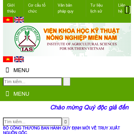
Giới
Cơ cấu tổ
Văn bản
Tư liệu
Liên
thiệu
chức
pháp quy
lịch sử
hệ
MENU
MENU
Chào mừng Quý độc giả đến với
BỘ CÔNG THƯƠNG BAN HÀNH QUY ĐỊNH MỚI VỀ TRUY XUẤT
NGUỒN GỐC