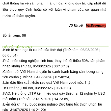
chất thông tin về sản phẩm, hàng hóa; không duy trì, cập nhật dữ
liệu theo quy định hoặc có kết luận vi phạm của cơ quan nhà
nước có thẩm quyền.
Vũ Khuê -
VnEconomy
Số lần xem: 98
[ BÀI VIẾT LIÊN QUAN ]
Kinh tế sinh học là xu thế của thời đại
(Thứ năm, 06/08/2026 |
08:05:54)
Phát triển công nghiệp sinh học, thay thế tối thiểu 50% sản phẩm
nhập khẩu
(Thứ tư, 05/08/2026 | 08:10:48)
Chăn nuôi Việt Nam chuyển từ cạnh tranh bằng sản lượng sang
tiêu chuẩn
(Thứ ba, 04/08/2026 | 07:48:24)
Lần đầu tiên xuất khẩu rau quả Việt Nam vượt mốc 1 tỷ
USD/tháng
(Thứ hai, 03/08/2026 | 06:40:03)
FAO: Hệ thống LTTP kém hiệu quả gây thiệt hại 12 nghìn tỷ USD
mỗi năm
(Thứ sáu, 31/07/2026 | 14:23:59)
Biến đổi khí hậu buộc nông nghiệp Đức tăng tốc thích ứng
(Thứ
sáu, 31/07/2026 | 14:21:20)