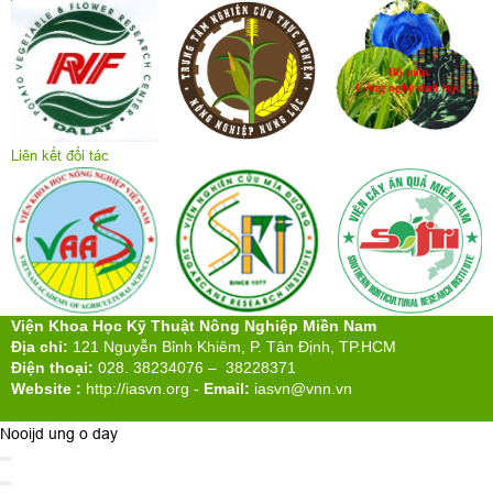
Liên kết đối tác
Viện Khoa Học Kỹ Thuật Nông Nghiệp Miền Nam
Địa chỉ:
121 Nguyễn Bỉnh Khiêm, P. Tân Định, TP.HCM
Điện thoại:
028. 38234076 – 38228371
Website :
http://iasvn.org
-
Email:
iasvn@vnn.vn
Nooijd ung o day