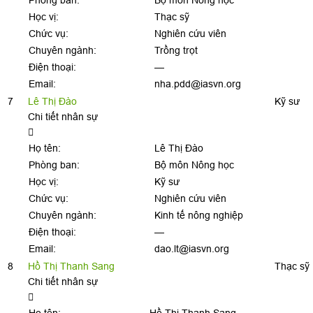
Phòng ban:
Bộ môn Nông học
Học vị:
Thạc sỹ
Chức vụ:
Nghiên cứu viên
Chuyên ngành:
Trồng trọt
Điện thoại:
—
Email:
nha.pdd@iasvn.org
7
Lê Thị Đào
Kỹ sư
Chi tiết nhân sự
Họ tên:
Lê Thị Đào
Phòng ban:
Bộ môn Nông học
Học vị:
Kỹ sư
Chức vụ:
Nghiên cứu viên
Chuyên ngành:
Kinh tế nông nghiệp
Điện thoại:
—
Email:
dao.lt@iasvn.org
8
Hồ Thị Thanh Sang
Thạc sỹ
Chi tiết nhân sự