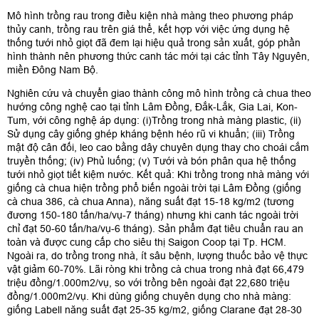
Mô hình trồng rau trong điều kiện nhà màng theo phương pháp
thủy canh, trồng rau trên giá thể, kết hợp với việc ứng dụng hệ
thống tưới nhỏ giọt đã đem lại hiệu quả trong sản xuất, góp phần
hình thành nên phương thức canh tác mới tại các tỉnh Tây Nguyên,
miền Đông Nam Bộ.
Nghiên cứu và chuyển giao thành công mô hình trồng cà chua theo
hướng công nghệ cao tại tỉnh Lâm Đồng, Đắk-Lắk, Gia Lai, Kon-
Tum, với công nghệ áp dụng: (i)Trồng trong nhà màng plastic, (ii)
Sử dụng cây giống ghép kháng bệnh héo rũ vi khuẩn; (iii) Trồng
mật độ cân đối, leo cao bằng dây chuyên dụng thay cho choái cắm
truyền thống; (iv) Phủ luống; (v) Tưới và bón phân qua hệ thống
tưới nhỏ giọt tiết kiệm nước. Kết quả: Khi trồng trong nhà màng với
giống cà chua hiện trồng phổ biến ngoài trời tại Lâm Đồng (giống
cà chua 386, cà chua Anna), năng suất đạt 15-18 kg/m2 (tương
đương 150-180 tấn/ha/vụ-7 tháng) nhưng khi canh tác ngoài trời
chỉ đạt 50-60 tấn/ha/vụ-6 tháng). Sản phẩm đạt tiêu chuẩn rau an
toàn và được cung cấp cho siêu thị Saigon Coop tại Tp. HCM.
Ngoài ra, do trồng trong nhà, ít sâu bệnh, lượng thuốc bảo vệ thực
vật giảm 60-70%. Lãi ròng khi trồng cà chua trong nhà đạt 66,479
triệu đồng/1.000m2/vụ, so với trồng bên ngoài đạt 22,680 triệu
đồng/1.000m2/vụ. Khi dùng giống chuyên dụng cho nhà màng:
giống Labell năng suất đạt 25-35 kg/m2, giống Clarane đạt 28-30