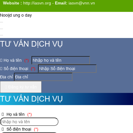
Website :
http://iasvn.org
-
Email:
iasvn@vnn.vn
Nooijd ung o day
TƯ VẤN DỊCH VỤ
Họ và tên
(*)
Số điện thoại
(*)
Địa chỉ
Đăng ký tư vấn
TƯ VẤN DỊCH VỤ
Họ và tên
(*)
Số điện thoại
(*)