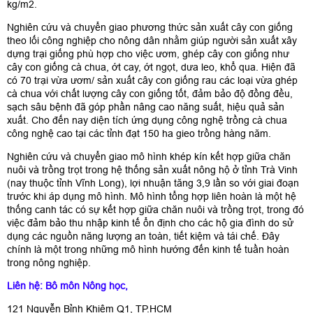
kg/m2.
Nghiên cứu và chuyển giao phương thức sản xuất cây con giống
theo lối công nghiệp cho nông dân nhằm giúp người sản xuất xây
dựng trại giống phù hợp cho việc ươm, ghép cây con giống như
cây con giống cà chua, ớt cay, ớt ngọt, dưa leo, khổ qua. Hiện đã
có 70 trại vừa ươm/ sản xuất cây con giống rau các loại vừa ghép
cà chua với chất lượng cây con giống tốt, đảm bảo độ đồng đều,
sạch sâu bệnh đã góp phần nâng cao năng suất, hiệu quả sản
xuất. Cho đến nay diện tích ứng dụng công nghệ trồng cà chua
công nghệ cao tại các tỉnh đạt 150 ha gieo trồng hàng năm.
Nghiên cứu và chuyển giao mô hình khép kín kết hợp giữa chăn
nuôi và trồng trọt trong hệ thống sản xuất nông hộ ở tỉnh Trà Vinh
(nay thuộc tỉnh Vĩnh Long), lợi nhuận tăng 3,9 lần so với giai đoạn
trước khi áp dụng mô hình. Mô hình tổng hợp liên hoàn là một hệ
thống canh tác có sự kết hợp giữa chăn nuôi và trồng trọt, trong đó
việc đảm bảo thu nhập kinh tế ổn định cho các hộ gia đình do sử
dụng các nguồn năng lượng an toàn, tiết kiệm và tái chế. Đây
chính là một trong những mô hình hướng đến kinh tế tuần hoàn
trong nông nghiệp.
Liên hệ: Bô môn Nông học,
121 Nguyễn Bỉnh Khiêm Q1, TP.HCM