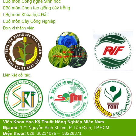
Bộ môn Công nghệ Sinh học
Bộ môn Chọn tạo giống cây trồng
Bộ môn Khoa học Đất
Bộ môn Cây Công Nghiệp
Đơn vị thành viên
Liên kết đối tác
Viện Khoa Học Kỹ Thuật Nông Nghiệp Miền Nam
Địa chỉ:
121 Nguyễn Bỉnh Khiêm, P. Tân Định, TP.HCM
Điện thoại:
028. 38234076 – 38228371