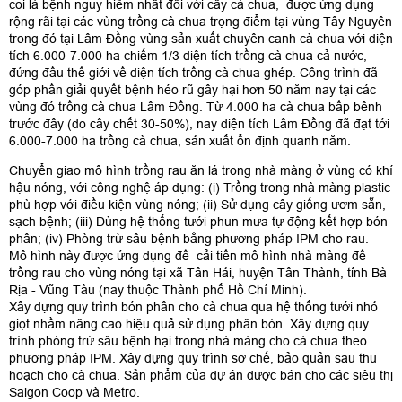
coi là bệnh nguy hiểm nhất đối với cây cà chua, được ứng dụng
rộng rãi tại các vùng trồng cà chua trọng điểm tại vùng Tây Nguyên
trong đó tại Lâm Đồng vùng sản xuất chuyên canh cà chua với diện
tích 6.000-7.000 ha chiếm 1/3 diện tích trồng cà chua cả nước,
đứng đầu thế giới về diện tích trồng cà chua ghép. Công trình đã
góp phần giải quyết bệnh héo rũ gây hại hơn 50 năm nay tại các
vùng đó trồng cà chua Lâm Đồng. Từ 4.000 ha cà chua bấp bênh
trước đây (do cây chết 30-50%), nay diện tích Lâm Đồng đã đạt tới
6.000-7.000 ha trồng cà chua, sản xuất ổn định quanh năm.
Chuyển giao mô hình trồng rau ăn lá trong nhà màng ở vùng có khí
hậu nóng, với công nghệ áp dụng: (i) Trồng trong nhà màng plastic
phù hợp với điều kiện vùng nóng; (ii) Sử dụng cây giống ươm sẵn,
sạch bệnh; (iii) Dùng hệ thống tưới phun mưa tự động kết hợp bón
phân; (iv) Phòng trừ sâu bệnh bằng phương pháp IPM cho rau.
Mô hình này được ứng dụng để cải tiến mô hình nhà màng để
trồng rau cho vùng nóng tại xã Tân Hải, huyện Tân Thành, tỉnh Bà
Rịa - Vũng Tàu (nay thuộc Thành phố Hồ Chí Minh).
Xây dựng quy trình bón phân cho cà chua qua hệ thống tưới nhỏ
giọt nhằm nâng cao hiệu quả sử dụng phân bón. Xây dựng quy
trình phòng trừ sâu bệnh hại trong nhà màng cho cà chua theo
phương pháp IPM. Xây dựng quy trình sơ chế, bảo quản sau thu
hoạch cho cà chua. Sản phẩm của dự án được bán cho các siêu thị
Saigon Coop và Metro.