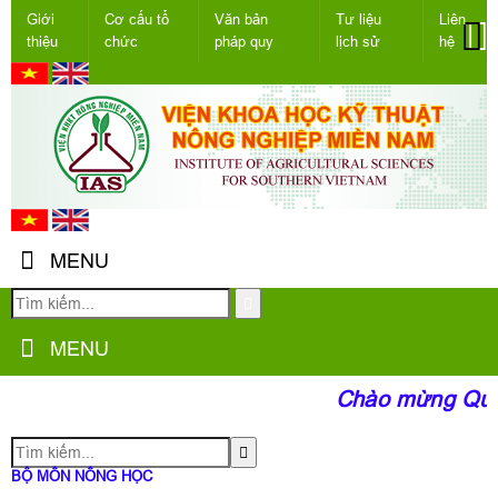
Giới
Cơ cấu tổ
Văn bản
Tư liệu
Liên
thiệu
chức
pháp quy
lịch sử
hệ
MENU
MENU
Chào mừng Quý đ
BỘ MÔN NÔNG HỌC