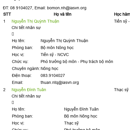
ĐT: 08 9104027, Email: bomon.nh@iasvn.org
STT
Họ và tên
Học hàm
1
Nguyễn Thị Quỳnh Thuận
Tiến sỹ
Chi tiết nhân sự
Họ tên:
Nguyễn Thị Quỳnh Thuận
Phòng ban:
Bộ môn Nông học
Học vị:
Tiến sỹ - NCVC
Chức vụ:
Phó trưởng bộ môn - Phụ trách bộ môn
Chuyên ngành:
Nông học
Điện thoại:
083.9104027
Email:
thuan.ntq@iasvn.org
2
Nguyễn Đình Tuân
Thạc sỹ
Chi tiết nhân sự
Họ tên:
Nguyễn Đình Tuân
Phòng ban:
Bộ môn Nông học
Học vị:
Thạc sỹ