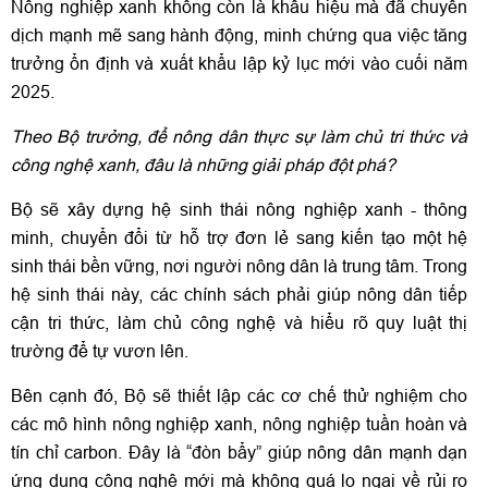
Nông nghiệp xanh không còn là khẩu hiệu mà đã chuyển
dịch mạnh mẽ sang hành động, minh chứng qua việc tăng
trưởng ổn định và xuất khẩu lập kỷ lục mới vào cuối năm
2025.
Theo Bộ trưởng, để nông dân thực sự làm chủ tri thức và
công nghệ xanh, đâu là những giải pháp đột phá?
Bộ sẽ xây dựng hệ sinh thái nông nghiệp xanh - thông
minh, chuyển đổi từ hỗ trợ đơn lẻ sang kiến tạo một hệ
sinh thái bền vững, nơi người nông dân là trung tâm. Trong
hệ sinh thái này, các chính sách phải giúp nông dân tiếp
cận tri thức, làm chủ công nghệ và hiểu rõ quy luật thị
trường để tự vươn lên.
Bên cạnh đó, Bộ sẽ thiết lập các cơ chế thử nghiệm cho
các mô hình nông nghiệp xanh, nông nghiệp tuần hoàn và
tín chỉ carbon. Đây là “đòn bẩy” giúp nông dân mạnh dạn
ứng dụng công nghệ mới mà không quá lo ngại về rủi ro