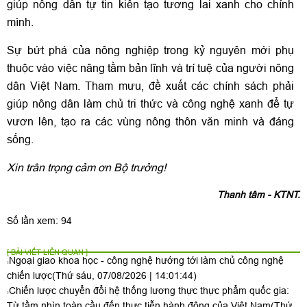
giúp nông dân tự tin kiến tạo tương lai xanh cho chính
mình.
Sự bứt phá của nông nghiệp trong kỷ nguyên mới phụ
thuộc vào việc nâng tầm bản lĩnh và trí tuệ của người nông
dân Việt Nam. Tham mưu, đề xuất các chính sách phải
giúp nông dân làm chủ tri thức và công nghệ xanh để tự
vươn lên, tạo ra các vùng nông thôn văn minh và đáng
sống.
Xin trân trọng cảm ơn Bộ trưởng!
Thanh tâm - KTNT.
Số lần xem: 94
[ BÀI VIẾT LIÊN QUAN ]
Ngoại giao khoa học - công nghệ hướng tới làm chủ công nghệ
chiến lược
(Thứ sáu, 07/08/2026 | 14:01:44)
Chiến lược chuyển đổi hệ thống lương thực thực phẩm quốc gia:
Từ tầm nhìn toàn cầu đến thực tiễn hành động của Việt Nam
(Thứ