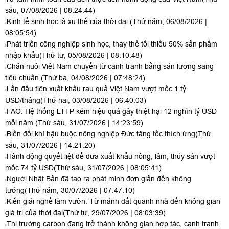
sáu, 07/08/2026 | 08:24:44)
Kinh tế sinh học là xu thế của thời đại
(Thứ năm, 06/08/2026 |
08:05:54)
Phát triển công nghiệp sinh học, thay thế tối thiểu 50% sản phẩm
nhập khẩu
(Thứ tư, 05/08/2026 | 08:10:48)
Chăn nuôi Việt Nam chuyển từ cạnh tranh bằng sản lượng sang
tiêu chuẩn
(Thứ ba, 04/08/2026 | 07:48:24)
Lần đầu tiên xuất khẩu rau quả Việt Nam vượt mốc 1 tỷ
USD/tháng
(Thứ hai, 03/08/2026 | 06:40:03)
FAO: Hệ thống LTTP kém hiệu quả gây thiệt hại 12 nghìn tỷ USD
mỗi năm
(Thứ sáu, 31/07/2026 | 14:23:59)
Biến đổi khí hậu buộc nông nghiệp Đức tăng tốc thích ứng
(Thứ
sáu, 31/07/2026 | 14:21:20)
Hành động quyết liệt để đưa xuất khẩu nông, lâm, thủy sản vượt
mốc 74 tỷ USD
(Thứ sáu, 31/07/2026 | 08:05:41)
Người Nhật Bản đã tạo ra phát minh đơn giản đến không
tưởng
(Thứ năm, 30/07/2026 | 07:47:10)
Kiến giải nghề làm vườn: Từ mảnh đất quanh nhà đến không gian
giá trị của thời đại
(Thứ tư, 29/07/2026 | 08:03:39)
Thị trường carbon đang trở thành không gian hợp tác, cạnh tranh