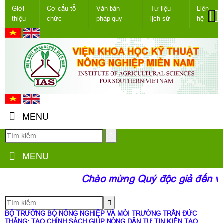
Giới
Cơ cấu tổ
Văn bản
Tư liệu
Liên
thiệu
chức
pháp quy
lịch sử
hệ
MENU
MENU
Chào mừng Quý độc giả đến với 
BỘ TRƯỞNG BỘ NÔNG NGHIỆP VÀ MÔI TRƯỜNG TRẦN ĐỨC
THẮNG: TẠO CHÍNH SÁCH GIÚP NÔNG DÂN TỰ TIN KIẾN TẠO