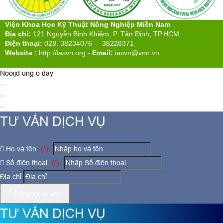
Viện Khoa Học Kỹ Thuật Nông Nghiệp Miền Nam
Địa chỉ:
121 Nguyễn Bỉnh Khiêm, P. Tân Định, TP.HCM
Điện thoại:
028. 38234076 – 38228371
Website :
http://iasvn.org
-
Email:
iasvn@vnn.vn
Nooijd ung o day
TƯ VẤN DỊCH VỤ
Họ và tên
(*)
Số điện thoại
(*)
Địa chỉ
Đăng ký tư vấn
TƯ VẤN DỊCH VỤ