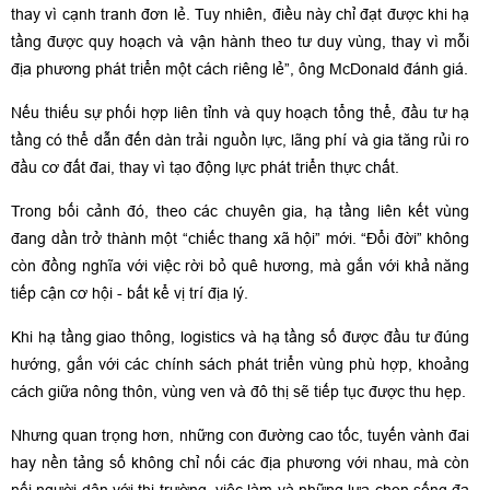
thay vì cạnh tranh đơn lẻ. Tuy nhiên, điều này chỉ đạt được khi hạ
tầng được quy hoạch và vận hành theo tư duy vùng, thay vì mỗi
địa phương phát triển một cách riêng lẻ”, ông McDonald đánh giá.
Nếu thiếu sự phối hợp liên tỉnh và quy hoạch tổng thể, đầu tư hạ
tầng có thể dẫn đến dàn trải nguồn lực, lãng phí và gia tăng rủi ro
đầu cơ đất đai, thay vì tạo động lực phát triển thực chất.
Trong bối cảnh đó, theo các chuyên gia, hạ tầng liên kết vùng
đang dần trở thành một “chiếc thang xã hội” mới. “Đổi đời” không
còn đồng nghĩa với việc rời bỏ quê hương, mà gắn với khả năng
tiếp cận cơ hội - bất kể vị trí địa lý.
Khi hạ tầng giao thông, logistics và hạ tầng số được đầu tư đúng
hướng, gắn với các chính sách phát triển vùng phù hợp, khoảng
cách giữa nông thôn, vùng ven và đô thị sẽ tiếp tục được thu hẹp.
Nhưng quan trọng hơn, những con đường cao tốc, tuyến vành đai
hay nền tảng số không chỉ nối các địa phương với nhau, mà còn