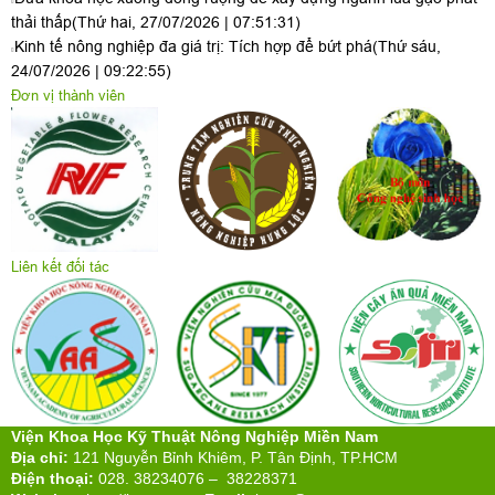
thải thấp
(Thứ hai, 27/07/2026 | 07:51:31)
Kinh tế nông nghiệp đa giá trị: Tích hợp để bứt phá
(Thứ sáu,
24/07/2026 | 09:22:55)
Đơn vị thành viên
Liên kết đối tác
Viện Khoa Học Kỹ Thuật Nông Nghiệp Miền Nam
Địa chỉ:
121 Nguyễn Bỉnh Khiêm, P. Tân Định, TP.HCM
Điện thoại:
028. 38234076 – 38228371