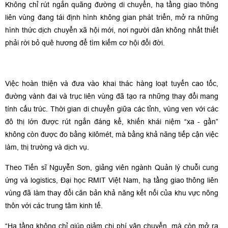
Không chỉ rút ngắn quãng đường di chuyển, hạ tầng giao thông
liên vùng đang tái định hình không gian phát triển, mở ra những
hình thức dịch chuyển xã hội mới, nơi người dân không nhất thiết
phải rời bỏ quê hương để tìm kiếm cơ hội đổi đời.
Việc hoàn thiện và đưa vào khai thác hàng loạt tuyến cao tốc,
đường vành đai và trục liên vùng đã tạo ra những thay đổi mang
tính cấu trúc. Thời gian di chuyển giữa các tỉnh, vùng ven với các
đô thị lớn được rút ngắn đáng kể, khiến khái niệm “xa - gần”
không còn được đo bằng kilômét, mà bằng khả năng tiếp cận việc
làm, thị trường và dịch vụ.
Theo Tiến sĩ Nguyễn Sơn, giảng viên ngành Quản lý chuỗi cung
ứng và logistics, Đại học RMIT Việt Nam, hạ tầng giao thông liên
vùng đã làm thay đổi căn bản khả năng kết nối của khu vực nông
thôn với các trung tâm kinh tế.
“Hạ tầng không chỉ giúp giảm chi phí vận chuyển, mà còn mở ra