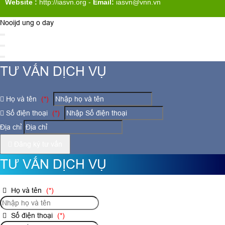
Website :
http://iasvn.org
-
Email:
iasvn@vnn.vn
Nooijd ung o day
TƯ VẤN DỊCH VỤ
Họ và tên
(*)
Số điện thoại
(*)
Địa chỉ
Đăng ký tư vấn
TƯ VẤN DỊCH VỤ
Họ và tên
(*)
Số điện thoại
(*)