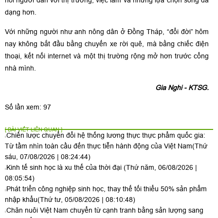
nối người dân với thị trường, việc làm và những lựa chọn sống đa
dạng hơn.
Với những người như anh nông dân ở Đồng Tháp, “đổi đời” hôm
nay không bắt đầu bằng chuyến xe rời quê, mà bằng chiếc điện
thoại, kết nối internet và một thị trường rộng mở hơn trước cổng
nhà mình.
Gia Nghi - KTSG.
Số lần xem: 97
[ BÀI VIẾT LIÊN QUAN ]
Chiến lược chuyển đổi hệ thống lương thực thực phẩm quốc gia:
Từ tầm nhìn toàn cầu đến thực tiễn hành động của Việt Nam
(Thứ
sáu, 07/08/2026 | 08:24:44)
Kinh tế sinh học là xu thế của thời đại
(Thứ năm, 06/08/2026 |
08:05:54)
Phát triển công nghiệp sinh học, thay thế tối thiểu 50% sản phẩm
nhập khẩu
(Thứ tư, 05/08/2026 | 08:10:48)
Chăn nuôi Việt Nam chuyển từ cạnh tranh bằng sản lượng sang