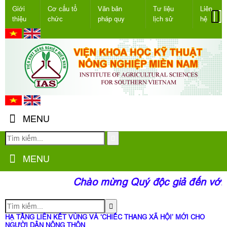
Giới
Cơ cấu tổ
Văn bản
Tư liệu
Liên
thiệu
chức
pháp quy
lịch sử
hệ
MENU
MENU
Chào mừng Quý độc giả đến với t
HẠ TẦNG LIÊN KẾT VÙNG VÀ ‘CHIẾC THANG XÃ HỘI’ MỚI CHO
NGƯỜI DÂN NÔNG THÔN