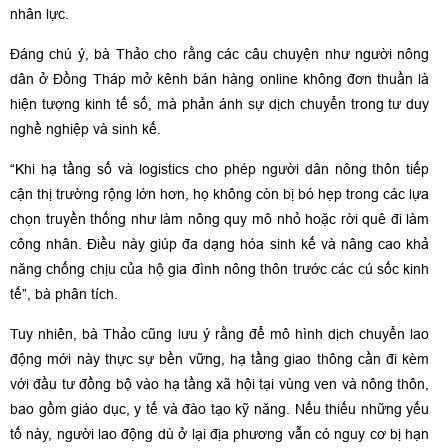
nhân lực.
Đáng chú ý, bà Thảo cho rằng các câu chuyện như người nông
dân ở Đồng Tháp mở kênh bán hàng online không đơn thuần là
hiện tượng kinh tế số, mà phản ánh sự dịch chuyển trong tư duy
nghề nghiệp và sinh kế.
“Khi hạ tầng số và logistics cho phép người dân nông thôn tiếp
cận thị trường rộng lớn hơn, họ không còn bị bó hẹp trong các lựa
chọn truyền thống như làm nông quy mô nhỏ hoặc rời quê đi làm
công nhân. Điều này giúp đa dạng hóa sinh kế và nâng cao khả
năng chống chịu của hộ gia đình nông thôn trước các cú sốc kinh
tế”, bà phân tích.
Tuy nhiên, bà Thảo cũng lưu ý rằng để mô hình dịch chuyển lao
động mới này thực sự bền vững, hạ tầng giao thông cần đi kèm
với đầu tư đồng bộ vào hạ tầng xã hội tại vùng ven và nông thôn,
bao gồm giáo dục, y tế và đào tạo kỹ năng. Nếu thiếu những yếu
tố này, người lao động dù ở lại địa phương vẫn có nguy cơ bị hạn