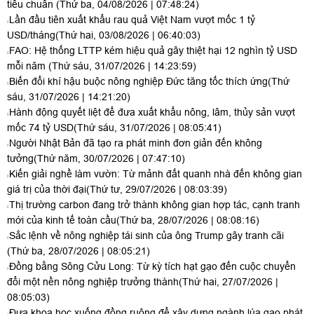
tiêu chuẩn
(Thứ ba, 04/08/2026 | 07:48:24)
Lần đầu tiên xuất khẩu rau quả Việt Nam vượt mốc 1 tỷ
USD/tháng
(Thứ hai, 03/08/2026 | 06:40:03)
FAO: Hệ thống LTTP kém hiệu quả gây thiệt hại 12 nghìn tỷ USD
mỗi năm
(Thứ sáu, 31/07/2026 | 14:23:59)
Biến đổi khí hậu buộc nông nghiệp Đức tăng tốc thích ứng
(Thứ
sáu, 31/07/2026 | 14:21:20)
Hành động quyết liệt để đưa xuất khẩu nông, lâm, thủy sản vượt
mốc 74 tỷ USD
(Thứ sáu, 31/07/2026 | 08:05:41)
Người Nhật Bản đã tạo ra phát minh đơn giản đến không
tưởng
(Thứ năm, 30/07/2026 | 07:47:10)
Kiến giải nghề làm vườn: Từ mảnh đất quanh nhà đến không gian
giá trị của thời đại
(Thứ tư, 29/07/2026 | 08:03:39)
Thị trường carbon đang trở thành không gian hợp tác, cạnh tranh
mới của kinh tế toàn cầu
(Thứ ba, 28/07/2026 | 08:08:16)
Sắc lệnh về nông nghiệp tái sinh của ông Trump gây tranh cãi
(Thứ ba, 28/07/2026 | 08:05:21)
Đồng bằng Sông Cửu Long: Từ kỳ tích hạt gạo đến cuộc chuyển
đổi một nền nông nghiệp trưởng thành
(Thứ hai, 27/07/2026 |
08:05:03)
Đưa khoa học xuống đồng ruộng để xây dựng ngành lúa gạo phát