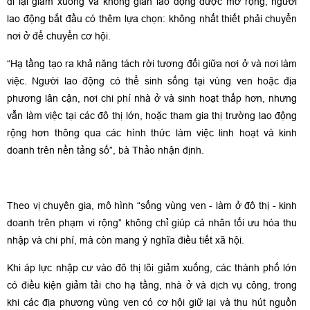
đi lại giảm xuống và không gian lao động được mở rộng, người
lao động bắt đầu có thêm lựa chọn: không nhất thiết phải chuyển
nơi ở để chuyển cơ hội.
“Hạ tầng tạo ra khả năng tách rời tương đối giữa nơi ở và nơi làm
việc. Người lao động có thể sinh sống tại vùng ven hoặc địa
phương lân cận, nơi chi phí nhà ở và sinh hoạt thấp hơn, nhưng
vẫn làm việc tại các đô thị lớn, hoặc tham gia thị trường lao động
rộng hơn thông qua các hình thức làm việc linh hoạt và kinh
doanh trên nền tảng số”, bà Thảo nhận định.
Theo vị chuyên gia, mô hình “sống vùng ven - làm ở đô thị - kinh
doanh trên phạm vi rộng” không chỉ giúp cá nhân tối ưu hóa thu
nhập và chi phí, mà còn mang ý nghĩa điều tiết xã hội.
Khi áp lực nhập cư vào đô thị lõi giảm xuống, các thành phố lớn
có điều kiện giảm tải cho hạ tầng, nhà ở và dịch vụ công, trong
khi các địa phương vùng ven có cơ hội giữ lại và thu hút nguồn