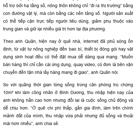
hỗ trợ bởi hạ tầng số, nông thôn không chỉ “đi ra thị trường” bằng
con đường vật lý, mà còn bằng các nền tảng số. Người sản xuất
có thể tiếp cận trực tiếp người tiêu dùng, giảm phụ thuộc vào
trung gian và giữ lại nhiều giá trị hơn tại địa phương.
Theo anh Quân, hiện nay ở quê nhà, internet đã phủ sóng ổn
định, từ vật tư nông nghiệp đến bao bì, thiết bị đóng gói hay vật
dụng sinh hoạt đều có thể đặt mua dễ dàng qua mạng. “Muốn
bán hàng thì chỉ cần cài ứng dụng, quay video, có đơn là bên vận
chuyển đến tận nhà lấy hàng mang đi giao”, anh Quân nói.
So với quãng thời gian từng sống trong căn phòng trọ chừng
10m² khi làm công nhân ở Bình Dương, thu nhập hiện nay của
anh không hẳn cao hơn nhưng đổi lại là cuộc sống chủ động và
dễ chịu hơn. “Ở quê chi phí thấp, gần gia đình, làm trên chính
mảnh đất của mình, thu nhập vừa phải nhưng đủ sống và thoải
mái hơn nhiều”, anh chia sẻ.