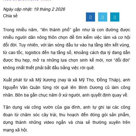
Ngày cập nhật: 19 tháng 2 2026
Chia sẻ
Trong nhiều năm, “lên thành phố” gần như là con đường được
nhiều người dân nông thôn chọn để tìm kiếm việc làm và cơ hội
đổi đời. Tuy nhiên, với làn sóng đầu tư vào hạ tầng liên kết vùng,
từ cao tốc, logistics đến hạ tầng số, khoảng cách địa lý đang dần
được thu hẹp, mở ra những lựa chọn sinh kế mới, nơi “đổi đời”
không nhất thiết phải bắt đầu bằng việc rời quê.
Xuất phát từ xã Mỹ Xương (nay là xã Mỹ Thọ, Đồng Tháp), anh
Nguyễn Văn Quân từng rời quê lên Bình Dương cũ làm công
nhân. Bôn ba gần chục năm ở xứ người, anh quyết định quay về.
Tận dụng vài công vườn của gia đình, anh tự ghi lại các công
đoạn từ chăm sóc cây trái, thu hoạch đến đóng gói sản phẩm,
dựng thành những video ngắn và chia sẻ thường xuyên trên
mạng xã hội.