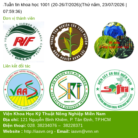
Tuần tin khoa học 1001 (20-26/7/2026)
(Thứ năm, 23/07/2026 |
07:59:36)
Đơn vị thành viên
Liên kết đối tác
Viện Khoa Học Kỹ Thuật Nông Nghiệp Miền Nam
Địa chỉ:
121 Nguyễn Bỉnh Khiêm, P. Tân Định, TP.HCM
Điện thoại:
028. 38234076 – 38228371
Website :
http://iasvn.org
-
Email:
iasvn@vnn.vn