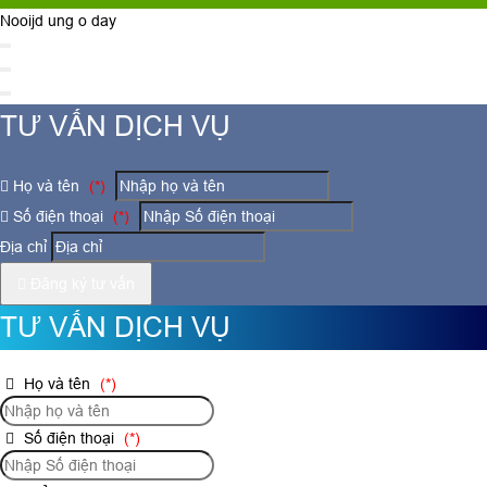
Nooijd ung o day
TƯ VẤN DỊCH VỤ
Họ và tên
(*)
Số điện thoại
(*)
Địa chỉ
Đăng ký tư vấn
TƯ VẤN DỊCH VỤ
Họ và tên
(*)
Số điện thoại
(*)