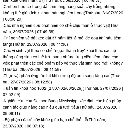
sản xuất điện mặt trời
(Thứ hai, 03/08/2026 | 06:46:37)
Carbon hữu cơ trong đất làm tăng năng suất cây trồng nhưng
không thể giúp ích khi hạn hán nghiêm trọng
(Thứ sáu, 31/07/2026
| 08:08:29)
Các nhà nghiên cứu phát hiện cơ chế chịu mặn ở thực vật
(Thứ
năm, 30/07/2026 | 07:49:58)
Thí nghiệm về đất kéo dài 37 năm tiết lộ mối đe dọa khí hậu tiềm
tàng
(Thứ tư, 29/07/2026 | 08:11:36)
Các vi sinh vật theo cơ chế "ngựa thành troy" khai thác các hệ
thống cộng sinh có thể trở thành những ứng viên tiềm năng cho
việc phát triển các chế phẩm bảo vệ thực vật sinh học mới không?
(Thứ ba, 28/07/2026 | 08:11:58)
Thực vật phản ứng tức thì khi cường độ ánh sáng tăng cao
(Thứ
hai, 27/07/2026 | 08:12:58)
Tuần tin khoa học 1002 (27/07-02/08/2026)
(Thứ hai, 27/07/2026 |
07:52:59)
Nghiên cứu của Đại học Bang Mississippi xác định các biện pháp
canh tác giúp nâng cao hiệu quả tưới tiêu
(Thứ sáu, 24/07/2026 |
08:08:11)
Bộ phận của rễ cây khỏe giúp hạn chế thối rễ
(Thứ năm,
23/07/2026 | 08:07:18)