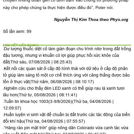
chuyển những đoạn gen cố định đạm vào chúng thì phương pháp
này cho phép chúng ta thực hiện được điều đó”, Poter nói.
Nguyễn Thị Kim Thoa theo Phys.org
Số lần xem: 99
[ BÀI VIẾT LIÊN QUAN ]
Dư lượng thuốc diệt cỏ làm gián đoạn chu trình nitơ trong đất trồng
đậu tương, nhưng vi khuẩn có lợi giúp phục hồi sức khỏe của
đất
(Thứ sáu, 07/08/2026 | 08:25:43)
Kết nối các quan sát ở cấp độ hình thái với dữ liệu ở cấp độ phân
tử giúp làm sáng tỏ một cơ chế thích ứng với căng thẳng được bảo
tồn ở thực vật
(Thứ năm, 06/08/2026 | 08:10:17)
Nghiên cứu cho thấy đèn LED xanh có thể giúp rau lá xanh tươi
lâu hơn
(Thứ tư, 05/08/2026 | 08:11:41)
Tuần tin khoa học 1003(3-9/8/2026)
(Thứ ba, 04/08/2026 |
12:09:07)
Huấn luyện vi sinh vật để chuẩn bị đất trước các tác động của biến
đổi khí hậu
(Thứ ba, 04/08/2026 | 07:55:57)
“Hàng rào pin mặt trời” giúp nông dân Colorado vừa canh tác vừa