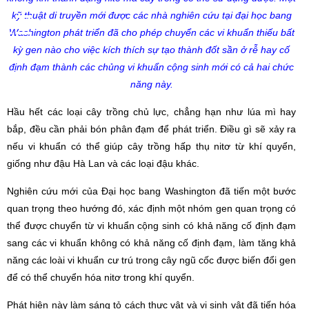
kỹ thuật di truyền mới được các nhà nghiên cứu tại đại học bang
Washington phát triển đã cho phép chuyển các vi khuẩn thiếu bất
kỳ gen nào cho việc kích thích sự tạo thành đốt sần ở rễ hay cố
định đạm thành các chủng vi khuẩn cộng sinh mới có cả hai chức
năng này.
Hầu hết các loại cây trồng chủ lực, chẳng hạn như lúa mì hay
bắp, đều cần phải bón phân đạm để phát triển. Điều gì sẽ xảy ra
nếu vi khuẩn có thể giúp cây trồng hấp thụ nitơ từ khí quyển,
giống như đậu Hà Lan và các loại đậu khác.
Nghiên cứu mới của Đại học bang Washington đã tiến một bước
quan trọng theo hướng đó, xác định một nhóm gen quan trọng có
thể được chuyển từ vi khuẩn cộng sinh có khả năng cố định đạm
sang các vi khuẩn không có khả năng cố định đạm, làm tăng khả
năng các loài vi khuẩn cư trú trong cây ngũ cốc được biến đổi gen
để có thể chuyển hóa nitơ trong khí quyển.
Phát hiện này làm sáng tỏ cách thực vật và vi sinh vật đã tiến hóa