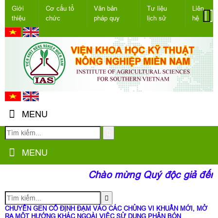
Giới
Cơ cấu tổ
Văn bản
Tư liệu
Liên
thiệu
chức
pháp quy
lịch sử
hệ
MENU
MENU
Chào mừng Quý độc giả đến vớ
CHUYỂN GEN CỐ ĐỊNH ĐẠM VÀO CÁC CHỦNG VI KHUẨN MỚI, MỞ
RA MỘT HƯỚNG KHÁC NGOÀI VIỆC SỬ DỤNG PHÂN BÓN