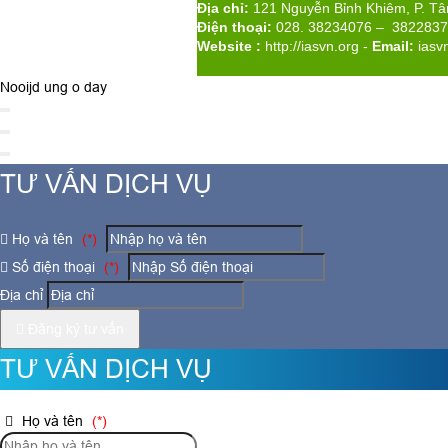
Địa chỉ:
121 Nguyễn Bỉnh Khiêm, P. T
Điện thoại:
028. 38234076 – 382283
Website :
http://iasvn.org
-
Email:
iasv
Nooijd ung o day
TƯ VẤN DỊCH VỤ
Họ và tên
(*)
Số điện thoại
(*)
Địa chỉ
Đăng ký tư vấn
TƯ VẤN DỊCH VỤ
Họ và tên
(*)