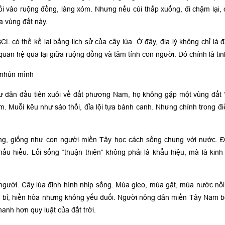
 vào ruộng đồng, làng xóm. Nhưng nếu cúi thấp xuống, đi chậm lại, 
a vùng đất này.
 có thể kể lại bằng lịch sử của cây lúa. Ở đây, địa lý không chỉ là đấ
uan hệ qua lại giữa ruộng đồng và tâm tính con người. Đó chính là tinh
h nhún mình
ư dân đầu tiên xuôi về đất phương Nam, họ không gặp một vùng đất “
m. Muỗi kêu như sáo thổi, đỉa lội tựa bánh canh. Nhưng chính trong điều
, giống như con người miền Tây học cách sống chung với nước. Địa
ấu hiểu. Lối sống “thuận thiên” không phải là khẩu hiệu, mà là kin
người. Cây lúa định hình nhịp sống. Mùa gieo, mùa gặt, mùa nước nổi
n bỉ, hiền hòa nhưng không yếu đuối. Người nông dân miền Tây Nam bộ
anh hơn quy luật của đất trời.