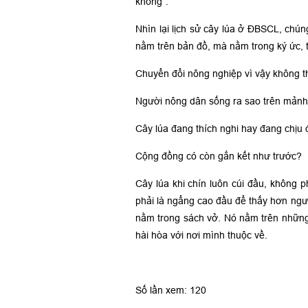
không”.
Nhìn lại lịch sử cây lúa ở ĐBSCL, chún
nằm trên bản đồ, mà nằm trong ký ức, t
Chuyển đổi nông nghiệp vì vậy không th
Người nông dân sống ra sao trên mảnh
Cây lúa đang thích nghi hay đang chịu
Cộng đồng có còn gắn kết như trước?
Cây lúa khi chín luôn cúi đầu, không p
phải là ngẩng cao đầu để thấy hơn ngườ
nằm trong sách vở. Nó nằm trên những 
hài hòa với nơi mình thuộc về.
Số lần xem: 120