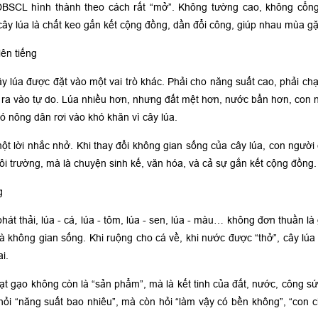
ĐBSCL hình thành theo cách rất “mở”. Không tường cao, không cổng
cây lúa là chất keo gắn kết cộng đồng, dần đổi công, giúp nhau mùa gặt
lên tiếng
 lúa được đặt vào một vai trò khác. Phải cho năng suất cao, phải chạ
 ra vào tự do. Lúa nhiều hơn, nhưng đất mệt hơn, nước bẩn hơn, con
ó nông dân rơi vào khó khăn vì cây lúa.
một lời nhắc nhở. Khi thay đổi không gian sống của cây lúa, con ngườ
i trường, mà là chuyện sinh kế, văn hóa, và cả sự gắn kết cộng đồng.
g
hát thải, lúa - cá, lúa - tôm, lúa - sen, lúa - màu… không đơn thuần là 
à không gian sống. Khi ruộng cho cá về, khi nước được “thở”, cây lúa t
i.
 gạo không còn là “sản phẩm”, mà là kết tinh của đất, nước, công sứ
hỏi “năng suất bao nhiêu”, mà còn hỏi “làm vậy có bền không”, “con