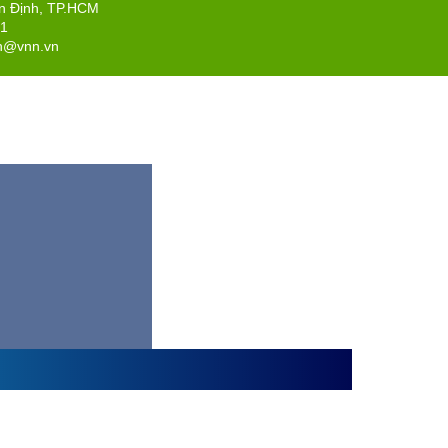
ân Định, TP.HCM
71
n@vnn.vn