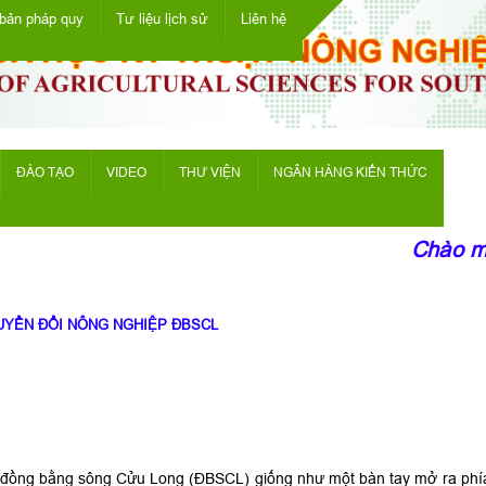
bản pháp quy
Tư liệu lịch sử
Liên hệ
ĐÀO TẠO
VIDEO
THƯ VIỆN
NGÂN HÀNG KIẾN THỨC
Chào mừn
HUYỂN ĐỔI NÔNG NGHIỆP ĐBSCL
, đồng bằng sông Cửu Long (ĐBSCL) giống như một bàn tay mở ra phía