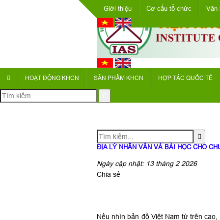
Giới thiệu
Cơ cấu tổ chức
Văn 
HOẠT ĐỘNG KHCN
SẢN PHẨM KHCN
HỢP TÁC QUỐC TẾ
ĐỊA LÝ NHÂN VĂN VÀ BÀI HỌC CHO C
Ngày cập nhật: 13 tháng 2 2026
Chia sẻ
Nếu nhìn bản đồ Việt Nam từ trên cao