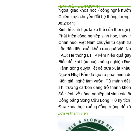
[ BÀI VIẾT LIÊN QUAN ]
Ngoại giao khoa học - công nghệ hướn
Chiến lược chuyển đổi hệ thống lương
08:24:44)
Kinh tế sinh học là xu thế của thời đại
(
Phát triển công nghiệp sinh học, thay
Chăn nuôi Việt Nam chuyển từ cạnh tr
Lần đầu tiên xuất khẩu rau quả Việt 
FAO: Hệ thống LTTP kém hiệu quả gây 
Biến đổi khí hậu buộc nông nghiệp Đức
Hành động quyết liệt để đưa xuất khẩu
Người Nhật Bản đã tạo ra phát minh đ
Kiến giải nghề làm vườn: Từ mảnh đất q
Thị trường carbon đang trở thành khôn
Sắc lệnh về nông nghiệp tái sinh của 
Đồng bằng Sông Cửu Long: Từ kỳ tích 
Đưa khoa học xuống đồng ruộng để xây
Đơn vị thành viên