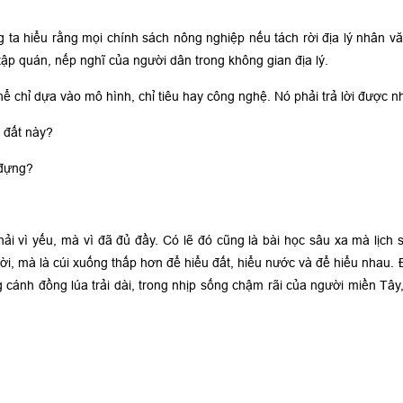
g ta hiểu rằng mọi chính sách nông nghiệp nếu tách rời địa lý nhân văn
ập quán, nếp nghĩ của người dân trong không gian địa lý.
ể chỉ dựa vào mô hình, chỉ tiêu hay công nghệ. Nó phải trả lời được n
 đất này?
 đựng?
hải vì yếu, mà vì đã đủ đầy. Có lẽ đó cũng là bài học sâu xa mà lịc
i, mà là cúi xuống thấp hơn để hiểu đất, hiểu nước và để hiểu nhau. 
cánh đồng lúa trải dài, trong nhịp sống chậm rãi của người miền Tây