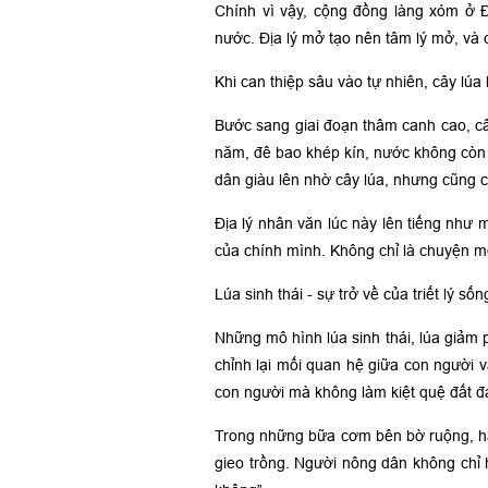
Chính vì vậy, cộng đồng làng xóm ở 
nước. Địa lý mở tạo nên tâm lý mở, và 
Khi can thiệp sâu vào tự nhiên, cây lúa 
Bước sang giai đoạn thâm canh cao, cây
năm, đê bao khép kín, nước không còn
dân giàu lên nhờ cây lúa, nhưng cũng c
Địa lý nhân văn lúc này lên tiếng như 
của chính mình. Không chỉ là chuyện mô
Lúa sinh thái - sự trở về của triết lý sốn
Những mô hình lúa sinh thái, lúa giảm p
chỉnh lại mối quan hệ giữa con người v
con người mà không làm kiệt quệ đất đa
Trong những bữa cơm bên bờ ruộng, hạt
gieo trồng. Người nông dân không chỉ 