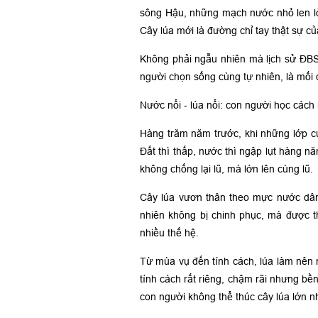
sông Hậu, những mạch nước nhỏ len lỏi
Cây lúa mới là đường chỉ tay thật sự củ
Không phải ngẫu nhiên mà lịch sử ĐBSCL
người chọn sống cùng tự nhiên, là mối q
Nước nổi - lúa nổi: con người học các
Hàng trăm năm trước, khi những lớp c
Đất thì thấp, nước thì ngập lụt hàng nă
không chống lại lũ, mà lớn lên cùng lũ.
Cây lúa vươn thân theo mực nước dâng
nhiên không bị chinh phục, mà được th
nhiều thế hệ.
Từ mùa vụ đến tính cách, lúa làm nên 
tính cách rất riêng, chậm rãi nhưng bề
con người không thể thúc cây lúa lớn nh