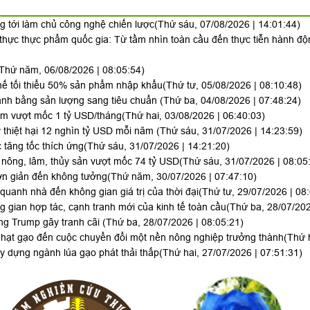
g tới làm chủ công nghệ chiến lược
(Thứ sáu, 07/08/2026 | 14:01:44)
 thực thực phẩm quốc gia: Từ tầm nhìn toàn cầu đến thực tiễn hành đ
Thứ năm, 06/08/2026 | 08:05:54)
 thế tối thiểu 50% sản phẩm nhập khẩu
(Thứ tư, 05/08/2026 | 08:10:48)
anh bằng sản lượng sang tiêu chuẩn
(Thứ ba, 04/08/2026 | 07:48:24)
Nam vượt mốc 1 tỷ USD/tháng
(Thứ hai, 03/08/2026 | 06:40:03)
thiệt hại 12 nghìn tỷ USD mỗi năm
(Thứ sáu, 31/07/2026 | 14:23:59)
 tăng tốc thích ứng
(Thứ sáu, 31/07/2026 | 14:21:20)
 nông, lâm, thủy sản vượt mốc 74 tỷ USD
(Thứ sáu, 31/07/2026 | 08:05
ơn giản đến không tưởng
(Thứ năm, 30/07/2026 | 07:47:10)
uanh nhà đến không gian giá trị của thời đại
(Thứ tư, 29/07/2026 | 08
g gian hợp tác, cạnh tranh mới của kinh tế toàn cầu
(Thứ ba, 28/07/202
ông Trump gây tranh cãi
(Thứ ba, 28/07/2026 | 08:05:21)
hạt gạo đến cuộc chuyển đổi một nền nông nghiệp trưởng thành
(Thứ 
 dựng ngành lúa gạo phát thải thấp
(Thứ hai, 27/07/2026 | 07:51:31)