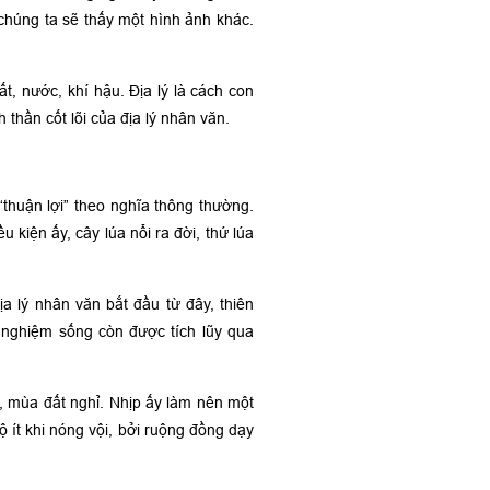
chúng ta sẽ thấy một hình ảnh khác.
t, nước, khí hậu. Địa lý là cách con
 thần cốt lõi của địa lý nhân văn.
thuận lợi” theo nghĩa thông thường.
 kiện ấy, cây lúa nổi ra đời, thứ lúa
 lý nhân văn bắt đầu từ đây, thiên
h nghiệm sống còn được tích lũy qua
, mùa đất nghỉ. Nhịp ấy làm nên một
 ít khi nóng vội, bởi ruộng đồng dạy