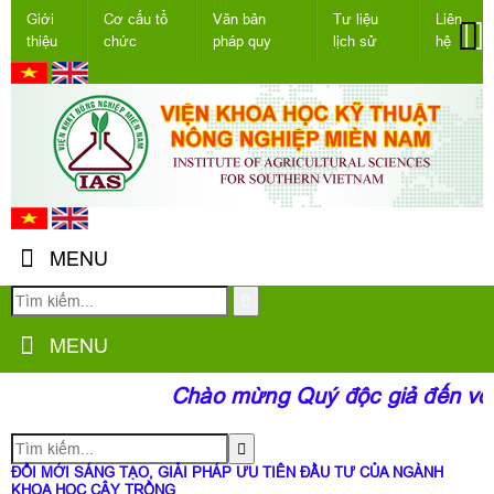
Giới
Cơ cấu tổ
Văn bản
Tư liệu
Liên
thiệu
chức
pháp quy
lịch sử
hệ
MENU
MENU
Chào mừng Quý độc giả đến với 
ĐỔI MỚI SÁNG TẠO, GIẢI PHÁP ƯU TIÊN ĐẦU TƯ CỦA NGÀNH
KHOA HỌC CÂY TRỒNG