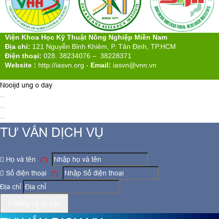
Viện Khoa Học Kỹ Thuật Nông Nghiệp Miền Nam
Địa chỉ:
121 Nguyễn Bỉnh Khiêm, P. Tân Định, TP.HCM
Điện thoại:
028. 38234076 – 38228371
Website :
http://iasvn.org
-
Email:
iasvn@vnn.vn
Nooijd ung o day
TƯ VẤN DỊCH VỤ
Họ và tên
(*)
Số điện thoại
(*)
Địa chỉ
Đăng ký tư vấn