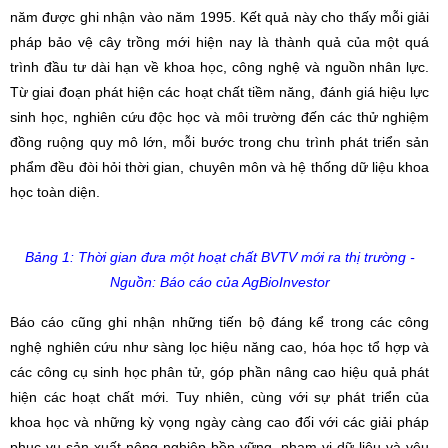
năm được ghi nhận vào năm 1995. Kết quả này cho thấy mỗi giải
pháp bảo vệ cây trồng mới hiện nay là thành quả của một quá
trình đầu tư dài hạn về khoa học, công nghệ và nguồn nhân lực.
Từ giai đoạn phát hiện các hoạt chất tiềm năng, đánh giá hiệu lực
sinh học, nghiên cứu độc học và môi trường đến các thử nghiệm
đồng ruộng quy mô lớn, mỗi bước trong chu trình phát triển sản
phẩm đều đòi hỏi thời gian, chuyên môn và hệ thống dữ liệu khoa
học toàn diện.
Bảng 1: Thời gian đưa một hoạt chất BVTV mới ra thị trường -
Nguồn: Báo cáo của AgBioInvestor
Báo cáo cũng ghi nhận những tiến bộ đáng kể trong các công
nghệ nghiên cứu như sàng lọc hiệu năng cao, hóa học tổ hợp và
các công cụ sinh học phân tử, góp phần nâng cao hiệu quả phát
hiện các hoạt chất mới. Tuy nhiên, cùng với sự phát triển của
khoa học và những kỳ vọng ngày càng cao đối với các giải pháp
phục vụ sản xuất nông nghiệp bền vững, phạm vi dữ liệu và yêu