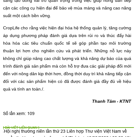
sáng tạo đóng vai trò quan trọng trong việc giúp nông dân tiếp
cận các công cụ hiện đại để bảo vệ mùa màng và nâng cao năng
suất một cách bền vững.
CropLife cho rằng việc hiện đại hóa hệ thống quản lý, tăng cường
áp dụng phương pháp đánh giá dựa trên rủi ro và thúc đẩy hài
hòa hóa các tiêu chuẩn quốc tế sẽ góp phần tạo môi trường
thuận lợi hơn cho nghiên cứu và phát triển. Những nỗ lực này
không chỉ giúp nâng cao chất lượng và khả năng dự báo của quá
trình đánh giá sản phẩm mà còn hỗ trợ đưa các giải pháp đổi mới
đến với nông dân kịp thời hơn, đồng thời duy trì khả năng tiếp cận
đối với các sản phẩm hiện có đã được đánh giá đầy đủ về hiệu
quả và tính an toàn./.
Thanh Tâm - KTNT
Số lần xem: 109
[ BÀI VIẾT LIÊN QUAN ]
Hội nghị thường niên lần thứ 23 Liên hợp Thư viện Việt Nam về