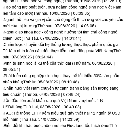
nguồn tin khoa học và công nghệ
(Thứ hai, 10/08/2026 | 09:28:10)
Tạo động lực phát triển, đưa ngành công nghệ sinh học Việt Nam
lên tầm cao mới
(Thứ hai, 10/08/2026 | 08:09:35)
Ngành hồ tiêu và gia vị cần chủ động để thích ứng với các yêu cầu
mới của thị trường
(Thứ sáu, 07/08/2026 | 14:06:05)
Ngoại giao khoa học - công nghệ hướng tới làm chủ công nghệ
chiến lược
(Thứ sáu, 07/08/2026 | 14:01:44)
Chiến lược chuyển đổi hệ thống lương thực thực phẩm quốc gia:
Từ tầm nhìn toàn cầu đến thực tiễn hành động của Việt Nam
(Thứ
sáu, 07/08/2026 | 08:24:44)
Kinh tế sinh học là xu thế của thời đại
(Thứ năm, 06/08/2026 |
08:05:54)
Phát triển công nghiệp sinh học, thay thế tối thiểu 50% sản phẩm
nhập khẩu
(Thứ tư, 05/08/2026 | 08:10:48)
Chăn nuôi Việt Nam chuyển từ cạnh tranh bằng sản lượng sang
tiêu chuẩn
(Thứ ba, 04/08/2026 | 07:48:24)
Lần đầu tiên xuất khẩu rau quả Việt Nam vượt mốc 1 tỷ
USD/tháng
(Thứ hai, 03/08/2026 | 06:40:03)
FAO: Hệ thống LTTP kém hiệu quả gây thiệt hại 12 nghìn tỷ USD
mỗi năm
(Thứ sáu, 31/07/2026 | 14:23:59)
Biến đổi khí hậu buộc nông nghiệp Đức tăng tốc thích ứng
(Thứ