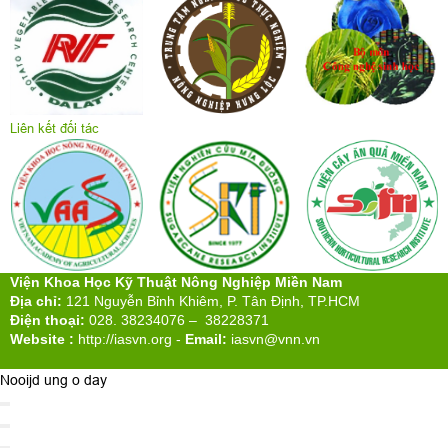
Liên kết đối tác
Viện Khoa Học Kỹ Thuật Nông Nghiệp Miền Nam
Địa chỉ:
121 Nguyễn Bỉnh Khiêm, P. Tân Định, TP.HCM
Điện thoại:
028. 38234076 – 38228371
Website :
http://iasvn.org
-
Email:
iasvn@vnn.vn
Nooijd ung o day