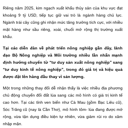
Riêng năm 2025, kim ngạch xuất khẩu thủy sản của khu vực đạt
khoảng 9 tỷ USD, tiếp tục giữ vai trò là ngành hàng chủ lực.
Ngành trái cây cũng ghi nhận mức tăng trưởng tích cực, với nhiều
mặt hàng như sầu riêng, xoài, chuối mở rộng thị trường xuất
khẩu.
Tại các diễn đàn về phát triển nông nghiệp gần đây, lãnh
đạo Bộ Nông nghiệp và Môi trường nhiều lần nhấn mạnh
định hướng chuyển từ “tư duy sản xuất nông nghiệp” sang
“tư duy kinh tế nông nghiệp”, trong đó giá trị và hiệu quả
được đặt lên hàng đầu thay vì sản lượng.
Một trong những thay đổi dễ nhận thấy là việc nhiều địa phương
chủ động chuyển đổi đất lúa sang các mô hình có giá trị kinh tế
cao hơn. Tại các tỉnh ven biển như Cà Mau (gồm Bạc Liêu cũ),
Sóc Trăng cũ (nay là Cần Thơ), mô hình tôm- lúa đang được mở
rộng, vừa tận dụng điều kiện tự nhiên, vừa giảm rủi ro do xâm
nhập mặn.