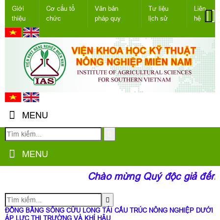
Giới
Cơ cấu tổ
Văn bản
Tư liệu
Liên
thiệu
chức
pháp quy
lịch sử
hệ
MENU
MENU
Chào mừng Quý độc giả đến vớ
ĐỒNG BẰNG SÔNG CỬU LONG TÁI CẤU TRÚC NÔNG NGHIỆP DƯỚI
ÁP LỰC THỊ TRƯỜNG VÀ KHÍ HẬU