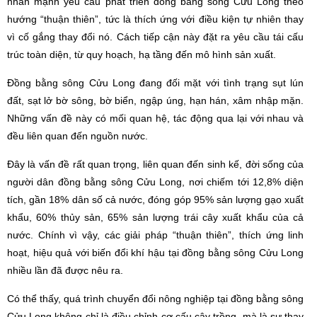
nhấn mạnh yêu cầu phát triển đồng bằng sông Cửu Long theo
hướng “thuận thiên”, tức là thích ứng với điều kiện tự nhiên thay
vì cố gắng thay đổi nó. Cách tiếp cận này đặt ra yêu cầu tái cấu
trúc toàn diện, từ quy hoạch, hạ tầng đến mô hình sản xuất.
Đồng bằng sông Cửu Long đang đối mặt với tình trạng sụt lún
đất, sạt lở bờ sông, bờ biển, ngập úng, hạn hán, xâm nhập mặn.
Những vấn đề này có mối quan hệ, tác động qua lại với nhau và
đều liên quan đến nguồn nước.
Đây là vấn đề rất quan trọng, liên quan đến sinh kế, đời sống của
người dân đồng bằng sông Cửu Long, nơi chiếm tới 12,8% diện
tích, gần 18% dân số cả nước, đóng góp 95% sản lượng gạo xuất
khẩu, 60% thủy sản, 65% sản lượng trái cây xuất khẩu của cả
nước. Chính vì vậy, các giải pháp “thuận thiên”, thích ứng linh
hoạt, hiệu quả với biến đổi khí hậu tại đồng bằng sông Cửu Long
nhiều lần đã được nêu ra.
Có thể thấy, quá trình chuyển đổi nông nghiệp tại đồng bằng sông
Cửu Long không chỉ là điều chỉnh cơ cấu cây trồng, mà là sự thay