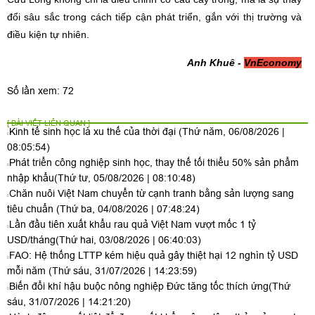
đổi sâu sắc trong cách tiếp cận phát triển, gắn với thị trường và
điều kiện tự nhiên.
Anh Khuê -
VnEconomy
Số lần xem: 72
[ BÀI VIẾT LIÊN QUAN ]
Kinh tế sinh học là xu thế của thời đại
(Thứ năm, 06/08/2026 |
08:05:54)
Phát triển công nghiệp sinh học, thay thế tối thiểu 50% sản phẩm
nhập khẩu
(Thứ tư, 05/08/2026 | 08:10:48)
Chăn nuôi Việt Nam chuyển từ cạnh tranh bằng sản lượng sang
tiêu chuẩn
(Thứ ba, 04/08/2026 | 07:48:24)
Lần đầu tiên xuất khẩu rau quả Việt Nam vượt mốc 1 tỷ
USD/tháng
(Thứ hai, 03/08/2026 | 06:40:03)
FAO: Hệ thống LTTP kém hiệu quả gây thiệt hại 12 nghìn tỷ USD
mỗi năm
(Thứ sáu, 31/07/2026 | 14:23:59)
Biến đổi khí hậu buộc nông nghiệp Đức tăng tốc thích ứng
(Thứ
sáu, 31/07/2026 | 14:21:20)