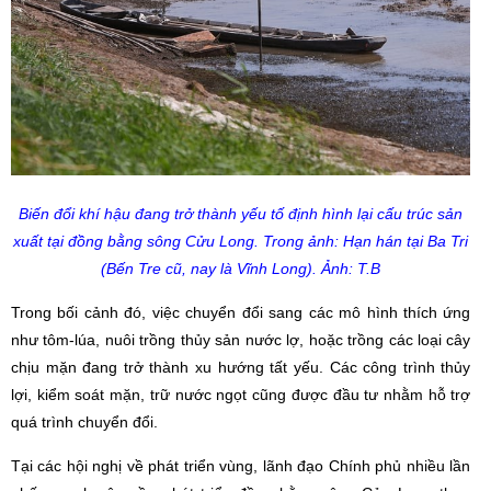
Biến đổi khí hậu đang trở thành yếu tố định hình lại cấu trúc sản
xuất tại đồng bằng sông Cửu Long. Trong ảnh: Hạn hán tại Ba Tri
(Bến Tre cũ, nay là Vĩnh Long). Ảnh: T.B
Trong bối cảnh đó, việc chuyển đổi sang các mô hình thích ứng
như tôm-lúa, nuôi trồng thủy sản nước lợ, hoặc trồng các loại cây
chịu mặn đang trở thành xu hướng tất yếu. Các công trình thủy
lợi, kiểm soát mặn, trữ nước ngọt cũng được đầu tư nhằm hỗ trợ
quá trình chuyển đổi.
Tại các hội nghị về phát triển vùng, lãnh đạo Chính phủ nhiều lần