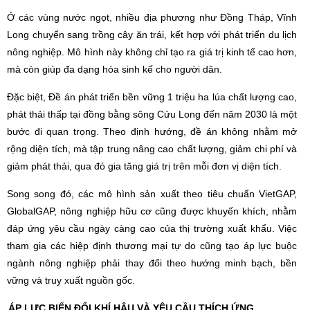
Ở các vùng nước ngọt, nhiều địa phương như Đồng Tháp, Vĩnh
Long chuyển sang trồng cây ăn trái, kết hợp với phát triển du lịch
nông nghiệp. Mô hình này không chỉ tạo ra giá trị kinh tế cao hơn,
mà còn giúp đa dạng hóa sinh kế cho người dân.
Đặc biệt, Đề án phát triển bền vững 1 triệu ha lúa chất lượng cao,
phát thải thấp tại đồng bằng sông Cửu Long đến năm 2030 là một
bước đi quan trọng. Theo định hướng, đề án không nhằm mở
rộng diện tích, mà tập trung nâng cao chất lượng, giảm chi phí và
giảm phát thải, qua đó gia tăng giá trị trên mỗi đơn vị diện tích.
Song song đó, các mô hình sản xuất theo tiêu chuẩn VietGAP,
GlobalGAP, nông nghiệp hữu cơ cũng được khuyến khích, nhằm
đáp ứng yêu cầu ngày càng cao của thị trường xuất khẩu. Việc
tham gia các hiệp định thương mại tự do cũng tạo áp lực buộc
ngành nông nghiệp phải thay đổi theo hướng minh bạch, bền
vững và truy xuất nguồn gốc.
ÁP LỰC BIẾN ĐỔI KHÍ HẬU VÀ YÊU CẦU THÍCH ỨNG