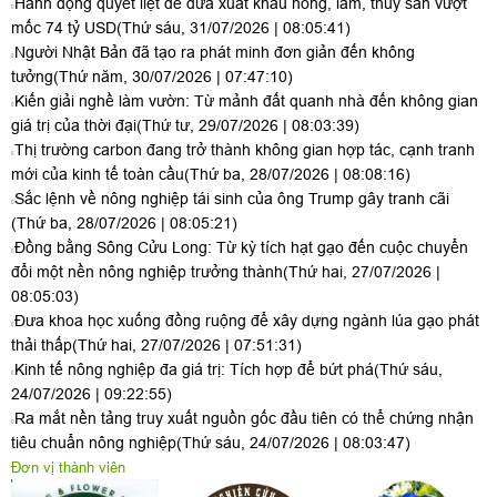
Hành động quyết liệt để đưa xuất khẩu nông, lâm, thủy sản vượt
mốc 74 tỷ USD
(Thứ sáu, 31/07/2026 | 08:05:41)
Người Nhật Bản đã tạo ra phát minh đơn giản đến không
tưởng
(Thứ năm, 30/07/2026 | 07:47:10)
Kiến giải nghề làm vườn: Từ mảnh đất quanh nhà đến không gian
giá trị của thời đại
(Thứ tư, 29/07/2026 | 08:03:39)
Thị trường carbon đang trở thành không gian hợp tác, cạnh tranh
mới của kinh tế toàn cầu
(Thứ ba, 28/07/2026 | 08:08:16)
Sắc lệnh về nông nghiệp tái sinh của ông Trump gây tranh cãi
(Thứ ba, 28/07/2026 | 08:05:21)
Đồng bằng Sông Cửu Long: Từ kỳ tích hạt gạo đến cuộc chuyển
đổi một nền nông nghiệp trưởng thành
(Thứ hai, 27/07/2026 |
08:05:03)
Đưa khoa học xuống đồng ruộng để xây dựng ngành lúa gạo phát
thải thấp
(Thứ hai, 27/07/2026 | 07:51:31)
Kinh tế nông nghiệp đa giá trị: Tích hợp để bứt phá
(Thứ sáu,
24/07/2026 | 09:22:55)
Ra mắt nền tảng truy xuất nguồn gốc đầu tiên có thể chứng nhận
tiêu chuẩn nông nghiệp
(Thứ sáu, 24/07/2026 | 08:03:47)
Đơn vị thành viên