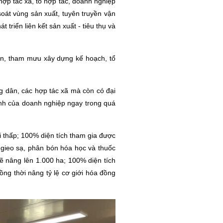
 hợp tác xã, tổ hợp tác, doanh nghiệp
soát vùng sản xuất, tuyên truyền vận
 triển liên kết sản xuất - tiêu thụ và
iện, tham mưu xây dựng kế hoạch, tổ
g dân, các hợp tác xã mà còn có đại
hành của doanh nghiệp ngay trong quá
i thấp; 100% diện tích tham gia được
g gieo sạ, phân bón hóa học và thuốc
sẽ nâng lên 1.000 ha; 100% diện tích
ng thời nâng tỷ lệ cơ giới hóa đồng