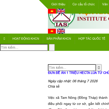
Giới thiệu
Cơ cấu tổ chức
Văn 
HOẠT ĐỘNG KHCN
SẢN PHẨM KHCN
HỢP TÁC QUỐC TẾ
ĐƯA ĐỀ ÁN 1 TRIỆU HECTA LÚA TỪ 
Ngày cập nhật: 06 tháng 7 2026
Chia sẻ
Việc xã Tam Nông (Đồng Tháp) thành l
điều phối ngay từ cơ sở, gắn kết chí