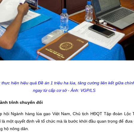
c thực hiện hiệu quả Đề án 1 triệu ha lúa, tăng cường liên kết giữa c
ngay từ cấp cơ sở - Ảnh: VGP/LS
ành trình chuyển đổi
Hiệp hội Ngành hàng lúa gạo Việt Nam, Chủ tịch HĐQT Tập đoàn Lộc 
 là một quyết định về tổ chức mà là bước khởi đầu quan trọng để đưa
ng hộ nông dân.