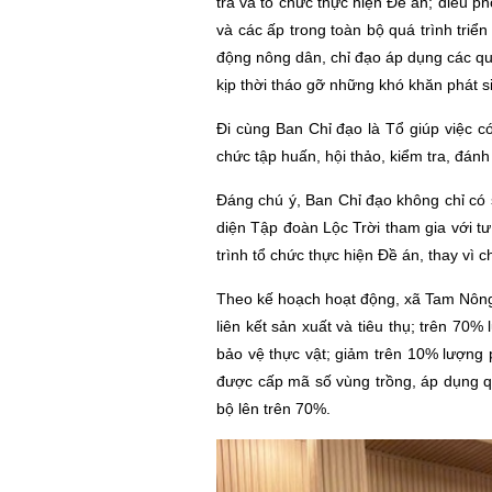
tra và tổ chức thực hiện Đề án; điều ph
và các ấp trong toàn bộ quá trình triể
động nông dân, chỉ đạo áp dụng các quy t
kịp thời tháo gỡ những khó khăn phát si
Đi cùng Ban Chỉ đạo là Tổ giúp việc c
chức tập huấn, hội thảo, kiểm tra, đánh 
Đáng chú ý, Ban Chỉ đạo không chỉ có
diện Tập đoàn Lộc Trời tham gia với tư
trình tổ chức thực hiện Đề án, thay vì 
Theo kế hoạch hoạt động, xã Tam Nông đ
liên kết sản xuất và tiêu thụ; trên 70
bảo vệ thực vật; giảm trên 10% lượng p
được cấp mã số vùng trồng, áp dụng qu
bộ lên trên 70%.