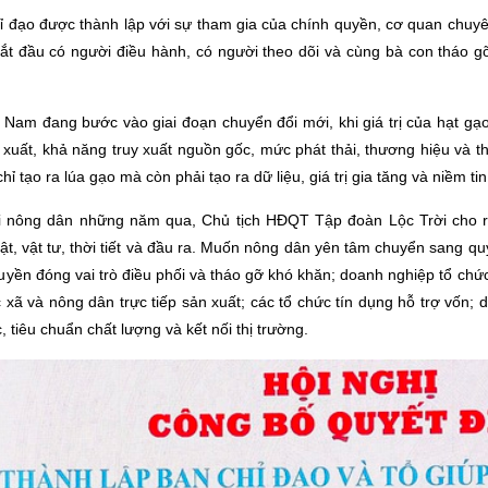
 đạo được thành lập với sự tham gia của chính quyền, cơ quan chuyê
t đầu có người điều hành, có người theo dõi và cùng bà con tháo gỡ
 Nam đang bước vào giai đoạn chuyển đổi mới, khi giá trị của hạt g
 xuất, khả năng truy xuất nguồn gốc, mức phát thải, thương hiệu và t
tạo ra lúa gạo mà còn phải tạo ra dữ liệu, giá trị gia tăng và niềm tin
i nông dân những năm qua, Chủ tịch HĐQT Tập đoàn Lộc Trời cho 
ật, vật tư, thời tiết và đầu ra. Muốn nông dân yên tâm chuyển sang quy 
uyền đóng vai trò điều phối và tháo gỡ khó khăn; doanh nghiệp tổ chứ
 xã và nông dân trực tiếp sản xuất; các tổ chức tín dụng hỗ trợ vốn;
tiêu chuẩn chất lượng và kết nối thị trường.