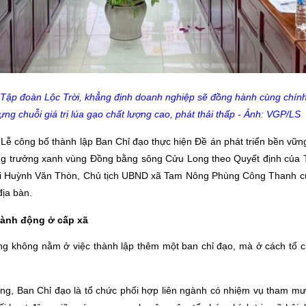
ập đoàn Lộc Trời, khẳng định doanh nghiệp sẽ đồng hành cùng chính
ựng chuỗi giá trị lúa gạo chất lượng cao, phát thải thấp - Ảnh: VGP/LS
ễ công bố thành lập Ban Chỉ đạo thực hiện Đề án phát triển bền vững 
tăng trưởng xanh vùng Đồng bằng sông Cửu Long theo Quyết định của
ời Huỳnh Văn Thòn, Chủ tịch UBND xã Tam Nông Phùng Công Thanh cù
địa bàn.
hành động ở cấp xã
ng không nằm ở việc thành lập thêm một ban chỉ đạo, mà ở cách tổ c
, Ban Chỉ đạo là tổ chức phối hợp liên ngành có nhiệm vụ tham mư