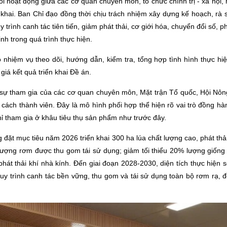
ối hoạt động giữa các cơ quan chuyên môn, tổ chức chính trị - xã hội,
n khai. Ban Chỉ đạo đồng thời chịu trách nhiệm xây dựng kế hoạch, rà 
rình canh tác tiên tiến, giảm phát thải, cơ giới hóa, chuyển đổi số, phát
nh trong quá trình thực hiện.
ó nhiệm vụ theo dõi, hướng dẫn, kiểm tra, tổng hợp tình hình thực h
giá kết quả triển khai Đề án.
 sự tham gia của các cơ quan chuyên môn, Mặt trận Tổ quốc, Hội Nôn
 cách thành viên. Đây là mô hình phối hợp thể hiện rõ vai trò đồng 
chỉ tham gia ở khâu tiêu thụ sản phẩm như trước đây.
ặt mục tiêu năm 2026 triển khai 300 ha lúa chất lượng cao, phát thả
% lượng rơm được thu gom tái sử dụng; giảm tối thiểu 20% lượng giốn
hát thải khí nhà kính. Đến giai đoạn 2028-2030, diện tích thực hiện 
y trình canh tác bền vững, thu gom và tái sử dụng toàn bộ rơm rạ, đồ