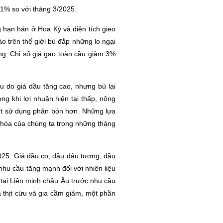
 1% so với tháng 3/2025.
g hạn hán ở Hoa Kỳ và diện tích gieo
o trên thế giới bù đắp những lo ngại
ang. Chỉ số giá gạo toàn cầu giảm 3%
u do giá dầu tăng cao, nhưng bù lại
g khi lợi nhuận hiện tại thấp, nông
g ít sử dụng phân bón hơn. Những lựa
 hóa của chúng ta trong những tháng
2025. Giá dầu cọ, dầu đậu tương, dầu
hu cầu tăng mạnh đối với nhiên liệu
h tại Liên minh châu Âu trước nhu cầu
iá thịt cừu và gia cầm giảm, một phần