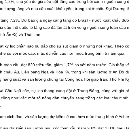
tăng 1,2%, chủ yếu do giá sữa bột tăng cao trong bối cảnh nguồn cung
ản lượng tăng và nhu cầu xuất khẩu yếu, trong khi ở châu Đại Dương tă
6 tăng 7,2%. Dự báo giá ngày càng tăng do Brazil - nước xuất khẩu đư
iá dầu thô quốc tế tăng cao đã lấn át triển vọng nguồn cung toàn cầu 
ốt ở Ấn Độ và Thái Lan.
ạt kỷ lục phần nào bù đắp cho sự sụt giảm ở những nơi khác. Theo c
nhẹ so với mức cao, mặc dù vẫn cao hơn mức trung bình 5 năm qua.
toàn cầu đạt 820 triệu tấn, giảm 1,7% so với năm trước. Giá thấp và đi
nh châu Âu, Liên bang Nga và Hoa Kỳ, trong khi sản lượng ở Ấn Độ d
g năng suất và sản lượng chung tại Cộng hòa Hồi giáo Iran, Thổ Nhĩ K
và Cầu Ngũ cốc, sự leo thang xung đột ở Trung Đông, cùng với giá n
 cũng như việc một số nông dân chuyển sang trồng các loại cây ít s
.
am xích đạo, và sản lượng dự kiến sẽ cao hơn mức trung bình ở Achent
hiện dự kiến sản lượng ngũ cốc toàn cầu năm 2025 đạt 3.036 triệu t