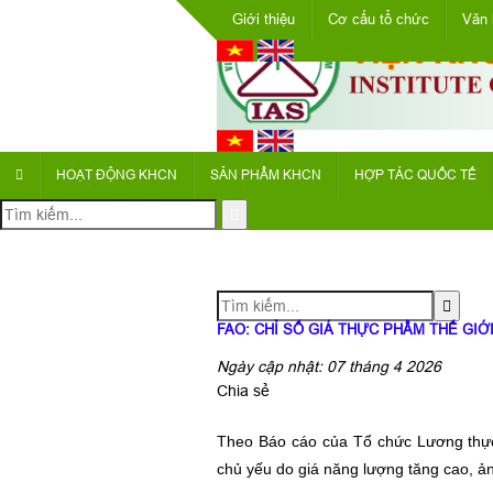
Giới thiệu
Cơ cấu tổ chức
Văn 
HOẠT ĐỘNG KHCN
SẢN PHẨM KHCN
HỢP TÁC QUỐC TẾ
FAO: CHỈ SỐ GIÁ THỰC PHẨM THẾ GIỚ
Ngày cập nhật: 07 tháng 4 2026
Chia sẻ
Theo Báo cáo của Tổ chức Lương thực 
chủ yếu do giá năng lượng tăng cao, 