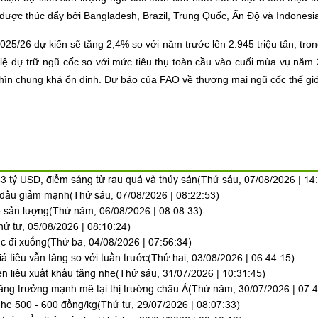
 được thúc đẩy bởi Bangladesh, Brazil, Trung Quốc, Ấn Độ và Indonesia,
25/26 dự kiến sẽ tăng 2,4% so với năm trước lên 2.945 triệu tấn, tron
ỷ lệ dự trữ ngũ cốc so với mức tiêu thụ toàn cầu vào cuối mùa vụ n
hìn chung khá ổn định. Dự báo của FAO về thương mại ngũ cốc thế giớ
3 tỷ USD, điểm sáng từ rau quả và thủy sản
(Thứ sáu, 07/08/2026 | 14
y đầu giảm mạnh
(Thứ sáu, 07/08/2026 | 08:22:53)
ề sản lượng
(Thứ năm, 06/08/2026 | 08:08:33)
hứ tư, 05/08/2026 | 08:10:24)
ục đi xuống
(Thứ ba, 04/08/2026 | 07:56:34)
iá tiêu vẫn tăng so với tuần trước
(Thứ hai, 03/08/2026 | 06:44:15)
n liệu xuất khẩu tăng nhẹ
(Thứ sáu, 31/07/2026 | 10:31:45)
ăng trưởng mạnh mẽ tại thị trường châu Á
(Thứ năm, 30/07/2026 | 07:4
hẹ 500 - 600 đồng/kg
(Thứ tư, 29/07/2026 | 08:07:33)