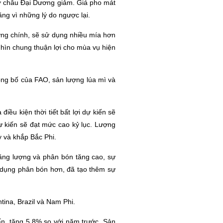
 ở châu Đại Dương giảm. Giá pho mát
ng vì những lý do ngược lại.
ờng chính, sẽ sử dụng nhiều mía hơn
nhìn chung thuận lợi cho mùa vụ hiện
ông bố của FAO, sản lượng lúa mì và
ều kiện thời tiết bất lợi dự kiến sẽ
ự kiến sẽ đạt mức cao kỷ lục. Lượng
ỳ và khắp Bắc Phi.
ăng lượng và phân bón tăng cao, sự
ử dụng phân bón hơn, đã tạo thêm sự
ina, Brazil và Nam Phi.
ấn, tăng 5,8% so với năm trước. Sản