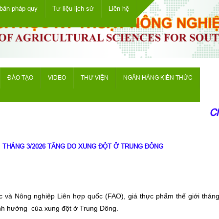
bản pháp quy
Tư liệu lịch sử
Liên hệ
ĐÀO TẠO
VIDEO
THƯ VIỆN
NGÂN HÀNG KIẾN THỨC
Chà
I THÁNG 3/2026 TĂNG DO XUNG ĐỘT Ở TRUNG ĐÔNG
và Nông nghiệp Liên hợp quốc (FAO), giá thực phẩm thế giới tháng 3
ảnh hưởng của xung đột ở Trung Đông.