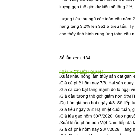
lượng gạo thế giới dự kiến sẽ tăng 2%,
Lượng tiêu thụ ngũ cốc toàn cầu năm 20
năng tăng 9,2% lên 951,5 triệu tấn. T
cho thấy tình hình cung ứng toàn cầu n
Số lần xem: 134
[ BÀI VIẾT LIÊN QUAN ]
Xuất khẩu nông lâm thủy sản đạt gần 4
Giá cà phê hôm nay 7/8: Hai sàn qua
Giá ca cao bật tăng mạnh do lo ngại v
Giá đậu tương thế giới giảm hơn 5%
(T
Dự báo giá heo hơi ngày 4/8: Sẽ tiếp t
Giá tiêu ngày 2/8: Hạ nhiệt cuối tuần, g
Giá lúa gạo hôm 30/7/2026: Gạo nguyê
Xuất khẩu phân bón Việt Nam tiếp đà t
Giá cà phê hôm nay 28/7/2026: Tăng n