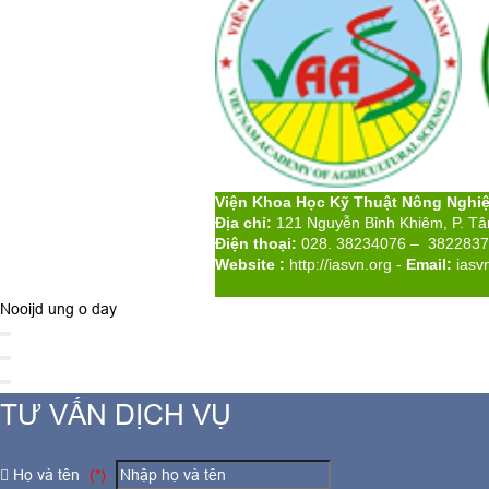
Viện Khoa Học Kỹ Thuật Nông Nghi
Địa chỉ:
121 Nguyễn Bỉnh Khiêm, P. T
Điện thoại:
028. 38234076 – 382283
Website :
http://iasvn.org
-
Email:
iasv
Nooijd ung o day
TƯ VẤN DỊCH VỤ
Họ và tên
(*)