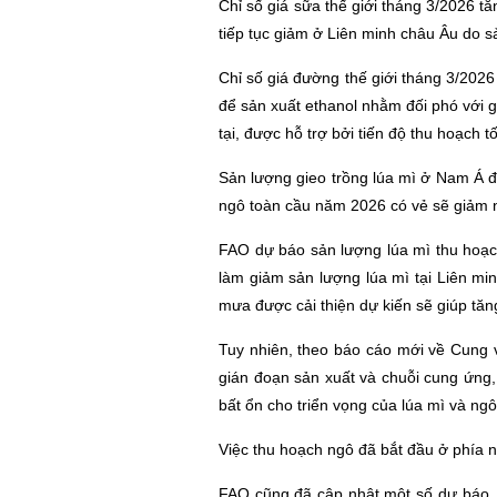
Chỉ số giá sữa thế giới tháng 3/2026 
tiếp tục giảm ở Liên minh châu Âu do s
Chỉ số giá đường thế giới tháng 3/202
để sản xuất ethanol nhằm đối phó với g
tại, được hỗ trợ bởi tiến độ thu hoạch t
Sản lượng gieo trồng lúa mì ở Nam Á đ
ngô toàn cầu năm 2026 có vẻ sẽ giảm 
FAO dự báo sản lượng lúa mì thu hoạch 
làm giảm sản lượng lúa mì tại Liên mi
mưa được cải thiện dự kiến sẽ giúp tăn
Tuy nhiên, theo báo cáo mới về Cung 
gián đoạn sản xuất và chuỗi cung ứng,
bất ổn cho triển vọng của lúa mì và ngô
Việc thu hoạch ngô đã bắt đầu ở phía n
FAO cũng đã cập nhật một số dự báo, 