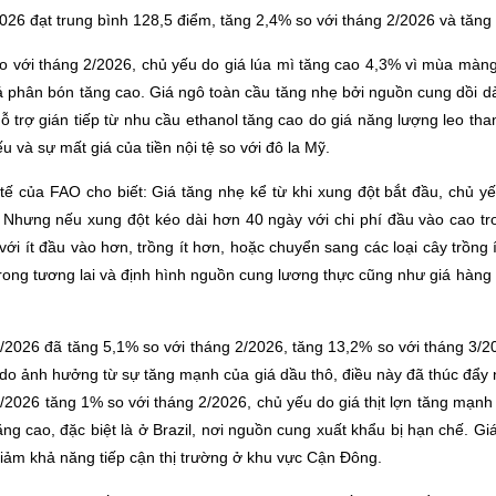
2026 đạt trung bình 128,5 điểm, tăng 2,4% so với tháng 2/2026 và tăng
so với tháng 2/2026, chủ yếu do giá lúa mì tăng cao 4,3% vì mùa màn
á phân bón tăng cao. Giá ngô toàn cầu tăng nhẹ bởi nguồn cung dồi dà
 trợ gián tiếp từ nhu cầu ethanol tăng cao do giá năng lượng leo th
 và sự mất giá của tiền nội tệ so với đô la Mỹ.
ế của FAO cho biết: Giá tăng nhẹ kể từ khi xung đột bắt đầu, chủ yế
Nhưng nếu xung đột kéo dài hơn 40 ngày với chi phí đầu vào cao tron
với ít đầu vào hơn, trồng ít hơn, hoặc chuyển sang các loại cây trồn
ong tương lai và định hình nguồn cung lương thực cũng như giá hàng
 3/2026 đã tăng 5,1% so với tháng 2/2026, tăng 13,2% so với tháng 3/
do ảnh hưởng từ sự tăng mạnh của giá dầu thô, điều này đã thúc đẩy n
g 3/2026 tăng 1% so với tháng 2/2026, chủ yếu do giá thịt lợn tăng mạn
 tăng cao, đặc biệt là ở Brazil, nơi nguồn cung xuất khẩu bị hạn chế. G
ảm khả năng tiếp cận thị trường ở khu vực Cận Đông.