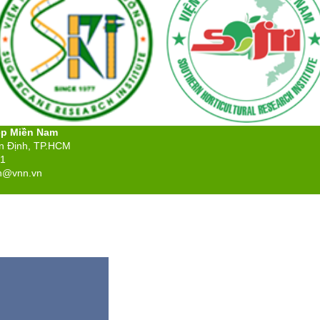
ệp Miền Nam
ân Định, TP.HCM
71
n@vnn.vn