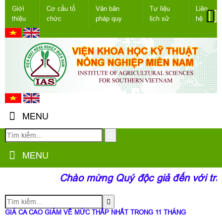
Giới
Cơ cấu tổ
Văn bản
Tư liệu
Liên
thiệu
chức
pháp quy
lịch sử
hệ
MENU
MENU
Chào mừng Quý độc giả đến với tra
GIÁ CA CAO GIẢM VỀ MỨC THẤP NHẤT TRONG 11 THÁNG