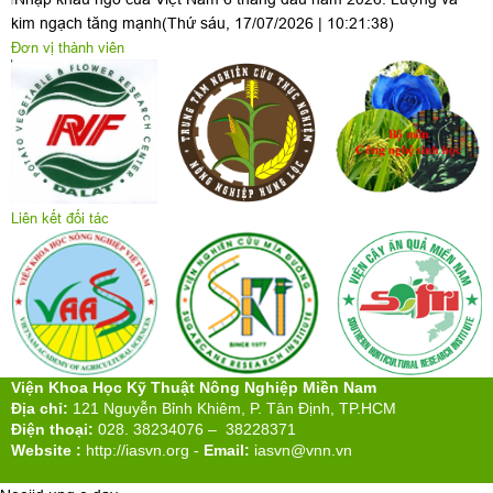
kim ngạch tăng mạnh
(Thứ sáu, 17/07/2026 | 10:21:38)
Đơn vị thành viên
Liên kết đối tác
Viện Khoa Học Kỹ Thuật Nông Nghiệp Miền Nam
Địa chỉ:
121 Nguyễn Bỉnh Khiêm, P. Tân Định, TP.HCM
Điện thoại:
028. 38234076 – 38228371
Website :
http://iasvn.org
-
Email:
iasvn@vnn.vn