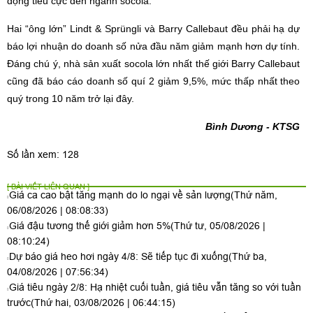
động tiêu cực đến ngành socola.
Hai “ông lớn” Lindt & Sprüngli và Barry Callebaut đều phải hạ dự
báo lợi nhuận do doanh số nửa đầu năm giảm mạnh hơn dự tính.
Đáng chú ý, nhà sản xuất socola lớn nhất thế giới Barry Callebaut
cũng đã báo cáo doanh số quí 2 giảm 9,5%, mức thấp nhất theo
quý trong 10 năm trở lại đây.
Bình Dương - KTSG
Số lần xem: 128
[ BÀI VIẾT LIÊN QUAN ]
Giá ca cao bật tăng mạnh do lo ngại về sản lượng
(Thứ năm,
06/08/2026 | 08:08:33)
Giá đậu tương thế giới giảm hơn 5%
(Thứ tư, 05/08/2026 |
08:10:24)
Dự báo giá heo hơi ngày 4/8: Sẽ tiếp tục đi xuống
(Thứ ba,
04/08/2026 | 07:56:34)
Giá tiêu ngày 2/8: Hạ nhiệt cuối tuần, giá tiêu vẫn tăng so với tuần
trước
(Thứ hai, 03/08/2026 | 06:44:15)