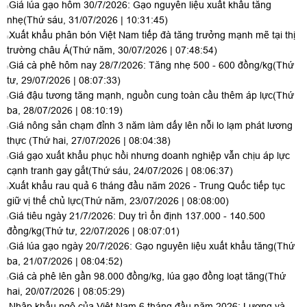
Giá lúa gạo hôm 30/7/2026: Gạo nguyên liệu xuất khẩu tăng
nhẹ
(Thứ sáu, 31/07/2026 | 10:31:45)
Xuất khẩu phân bón Việt Nam tiếp đà tăng trưởng mạnh mẽ tại thị
trường châu Á
(Thứ năm, 30/07/2026 | 07:48:54)
Giá cà phê hôm nay 28/7/2026: Tăng nhẹ 500 - 600 đồng/kg
(Thứ
tư, 29/07/2026 | 08:07:33)
Giá đậu tương tăng mạnh, nguồn cung toàn cầu thêm áp lực
(Thứ
ba, 28/07/2026 | 08:10:19)
Giá nông sản chạm đỉnh 3 năm làm dấy lên nỗi lo lạm phát lương
thực
(Thứ hai, 27/07/2026 | 08:04:38)
Giá gạo xuất khẩu phục hồi nhưng doanh nghiệp vẫn chịu áp lực
cạnh tranh gay gắt
(Thứ sáu, 24/07/2026 | 08:06:37)
Xuất khẩu rau quả 6 tháng đầu năm 2026 - Trung Quốc tiếp tục
giữ vị thế chủ lực
(Thứ năm, 23/07/2026 | 08:08:00)
Giá tiêu ngày 21/7/2026: Duy trì ổn định 137.000 - 140.500
đồng/kg
(Thứ tư, 22/07/2026 | 08:07:01)
Giá lúa gạo ngày 20/7/2026: Gạo nguyên liệu xuất khẩu tăng
(Thứ
ba, 21/07/2026 | 08:04:52)
Giá cà phê lên gần 98.000 đồng/kg, lúa gạo đồng loạt tăng
(Thứ
hai, 20/07/2026 | 08:05:29)
Nhập khẩu ngô của Việt Nam 6 tháng đầu năm 2026: Lượng và