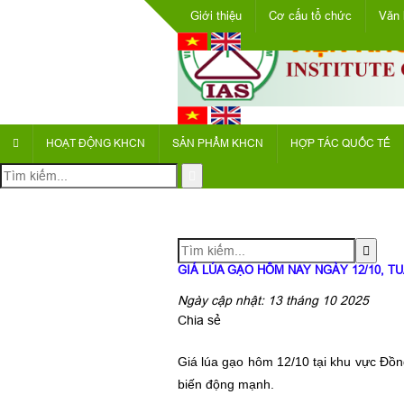
Giới thiệu
Cơ cấu tổ chức
Văn 
HOẠT ĐỘNG KHCN
SẢN PHẨM KHCN
HỢP TÁC QUỐC TẾ
GIÁ LÚA GẠO HÔM NAY NGÀY 12/10, T
Ngày cập nhật: 13 tháng 10 2025
Chia sẻ
Giá lúa gạo hôm 12/10 tại khu vực Đồn
biến động mạnh.