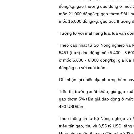
đồng/kg; gạo thường dao động ở mốc 1
mốc 21.000 đồng/kg; gạo thơm Đài Lo
mốc 16.000 đồng/kg; gạo Sóc thường da
Tương tự với mặt hàng lúa, lúa vãn đồng
Theo cập nhật từ Sở Nông nghiệp và Mô
5451 (tươi) dao động mốc 5.400 - 5.600
ở mốc 5.800 - 6.000 đồng/kg; giá lú
đồng/kg so với cuối tuần.
Ghi nhận tại nhiều địa phương hôm nay
Trên thị trường xuất khẩu,
giá gạo xuấ
gạo thơm 5% tấm giá dao động ở mức 
490 USD/tấn.
Theo thông tin từ Bộ Nông nghiệp và
triệu tấn gạo, thu về 3,55 tỷ USD, tăn
khẩu bình quân 9 tháng đầu năm 2025 