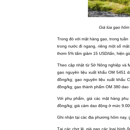
Giá lúa gạo hôm
Trong đó với mặt hàng gạo, trong tuần t
trong nước đi ngang, riêng một số mặt
thơm 5% tấm giảm 15 USD/tấn, hiện gi
Theo cập nhật từ Sở Nông nghiệp và M
gạo nguyên liệu xuất khẩu OM 5451 d
đồng/kg; gạo nguyên liệu xuất khẩu 
đồng/kg; gạo thành phẩm OM 380 dao độ
Với phụ phẩm, giá các mặt hàng phụ
đồng/kg; giá cám dao động ở mức 9.000
Ghi nhận tại các địa phương hôm nay, g
Tại các chợ lẻ, giá gạo các loại bình