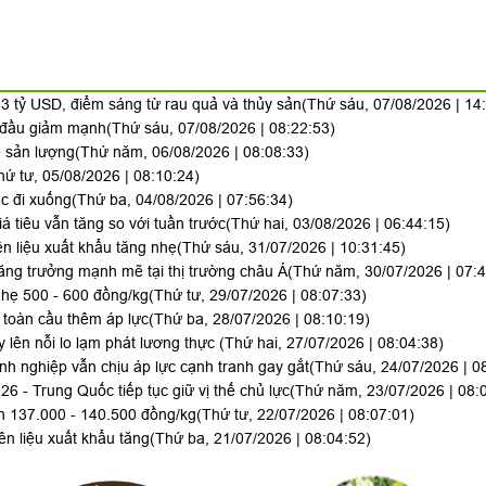
3 tỷ USD, điểm sáng từ rau quả và thủy sản
(Thứ sáu, 07/08/2026 | 14
y đầu giảm mạnh
(Thứ sáu, 07/08/2026 | 08:22:53)
ề sản lượng
(Thứ năm, 06/08/2026 | 08:08:33)
hứ tư, 05/08/2026 | 08:10:24)
ục đi xuống
(Thứ ba, 04/08/2026 | 07:56:34)
iá tiêu vẫn tăng so với tuần trước
(Thứ hai, 03/08/2026 | 06:44:15)
n liệu xuất khẩu tăng nhẹ
(Thứ sáu, 31/07/2026 | 10:31:45)
ăng trưởng mạnh mẽ tại thị trường châu Á
(Thứ năm, 30/07/2026 | 07:4
hẹ 500 - 600 đồng/kg
(Thứ tư, 29/07/2026 | 08:07:33)
toàn cầu thêm áp lực
(Thứ ba, 28/07/2026 | 08:10:19)
 lên nỗi lo lạm phát lương thực
(Thứ hai, 27/07/2026 | 08:04:38)
h nghiệp vẫn chịu áp lực cạnh tranh gay gắt
(Thứ sáu, 24/07/2026 | 0
 - Trung Quốc tiếp tục giữ vị thế chủ lực
(Thứ năm, 23/07/2026 | 08:
nh 137.000 - 140.500 đồng/kg
(Thứ tư, 22/07/2026 | 08:07:01)
n liệu xuất khẩu tăng
(Thứ ba, 21/07/2026 | 08:04:52)