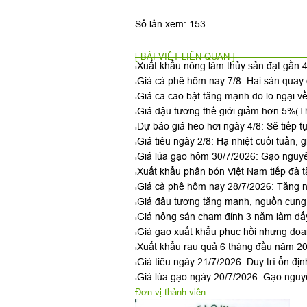
Số lần xem: 153
[ BÀI VIẾT LIÊN QUAN ]
Xuất khẩu nông lâm thủy sản đạt gần 4
Giá cà phê hôm nay 7/8: Hai sàn qua
Giá ca cao bật tăng mạnh do lo ngại v
Giá đậu tương thế giới giảm hơn 5%
(T
Dự báo giá heo hơi ngày 4/8: Sẽ tiếp t
Giá tiêu ngày 2/8: Hạ nhiệt cuối tuần, g
Giá lúa gạo hôm 30/7/2026: Gạo nguyê
Xuất khẩu phân bón Việt Nam tiếp đà t
Giá cà phê hôm nay 28/7/2026: Tăng n
Giá đậu tương tăng mạnh, nguồn cung 
Giá nông sản chạm đỉnh 3 năm làm dấy
Giá gạo xuất khẩu phục hồi nhưng doan
Xuất khẩu rau quả 6 tháng đầu năm 2026
Giá tiêu ngày 21/7/2026: Duy trì ổn đị
Giá lúa gạo ngày 20/7/2026: Gạo nguyê
Đơn vị thành viên