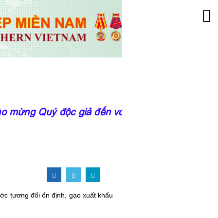
ừng Quý độc giả đến với trang thông tin của V
ớc tương đối ổn định, gạo xuất khẩu