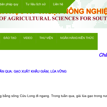
bản pháp quy
Tư liệu lịch sử
Liên hệ
ĐÀO TẠO
VIDEO
THƯ VIỆN
NGÂN HÀNG KIẾN THỨC
Chào m
UẦN QUA: GẠO XUẤT KHẨU GIẢM, LÚA VỮNG
g bằng sông Cửu Long đi ngang. Trong tuần qua, giá lúa gạo trong nư