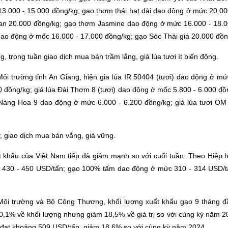
3.000 - 15.000 đồng/kg; gạo thơm thái hạt dài dao động ở mức 20.00
an 20.000 đồng/kg; gạo thơm Jasmine dao động ở mức 16.000 - 18.0
o động ở mốc 16.000 - 17.000 đồng/kg; gạo Sóc Thái giá 20.000 đồng
, trong tuần giao dịch mua bán trầm lắng, giá lúa tươi ít biến động.
i trường tỉnh An Giang, hiện gia lúa IR 50404 (tươi) dao động ở mứ
 đồng/kg; giá lúa Đài Thơm 8 (tươi) dao động ở mốc 5.800 - 6.000 đồ
a Nàng Hoa 9 dao động ở mức 6.000 - 6.200 đồng/kg;
giá lúa tươi
OM 3
, giao dịch mua bán vắng, giá vững.
t khẩu
của Việt Nam tiếp đà giảm mạnh so với cuối tuần. Theo Hiệp h
430 - 450 USD/tấn; gạo 100% tấm dao động ở mức 310 - 314 USD/tấ
 Môi trường và Bộ Công Thương, khối lượng xuất khẩu gạo 9 tháng 
g 0,1% về khối lượng nhưng giảm 18,5% về giá trị so với cùng kỳ năm 
đạt khoảng 509 USD/tấn, giảm 18,6% so với cùng kỳ năm 2024.