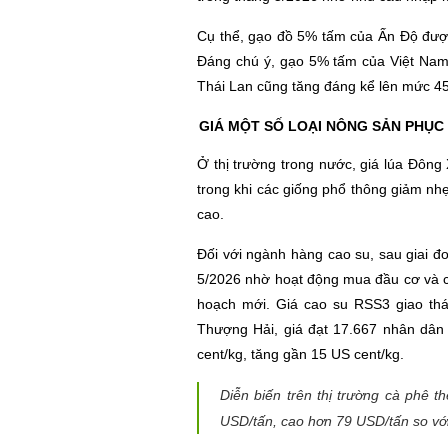
Cụ thể, gạo đồ 5% tấm của Ấn Độ đượ
Đáng chú ý, gạo 5% tấm của Việt Nam
Thái Lan cũng tăng đáng kể lên mức 4
GIÁ MỘT SỐ LOẠI NÔNG SẢN PHỤC
Ở thị trường trong nước, giá lúa Đông
trong khi các giống phổ thông giảm nh
cao.
Đối với ngành hàng cao su, sau giai đo
5/2026 nhờ hoạt động mua đầu cơ và các
hoạch mới. Giá cao su RSS3 giao thán
Thượng Hải, giá đạt 17.667 nhân dân 
cent/kg, tăng gần 15 US cent/kg.
Diễn biến trên thị trường cà phê t
USD/tấn, cao hơn 79 USD/tấn so với