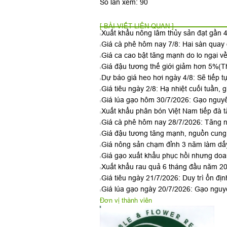
Số lần xem: 90
[ BÀI VIẾT LIÊN QUAN ]
Xuất khẩu nông lâm thủy sản đạt gần 4
Giá cà phê hôm nay 7/8: Hai sàn qua
Giá ca cao bật tăng mạnh do lo ngại v
Giá đậu tương thế giới giảm hơn 5%
(T
Dự báo giá heo hơi ngày 4/8: Sẽ tiếp t
Giá tiêu ngày 2/8: Hạ nhiệt cuối tuần, g
Giá lúa gạo hôm 30/7/2026: Gạo nguyê
Xuất khẩu phân bón Việt Nam tiếp đà t
Giá cà phê hôm nay 28/7/2026: Tăng n
Giá đậu tương tăng mạnh, nguồn cung 
Giá nông sản chạm đỉnh 3 năm làm dấy
Giá gạo xuất khẩu phục hồi nhưng doan
Xuất khẩu rau quả 6 tháng đầu năm 2026
Giá tiêu ngày 21/7/2026: Duy trì ổn đị
Giá lúa gạo ngày 20/7/2026: Gạo nguyê
Đơn vị thành viên