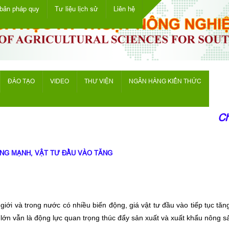
bản pháp quy
Tư liệu lịch sử
Liên hệ
ĐÀO TẠO
VIDEO
THƯ VIỆN
NGÂN HÀNG KIẾN THỨC
Chào
ỘNG MẠNH, VẬT TƯ ĐẦU VÀO TĂNG
iới và trong nước có nhiều biến động, giá vật tư đầu vào tiếp tục tăn
g lớn vẫn là động lực quan trọng thúc đẩy sản xuất và xuất khẩu nông s