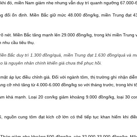
 khi đó, miền Nam giảm nhẹ nhưng vẫn duy trì quanh ngưỡng 67.000-
ơng đối ổn định. Miền Bắc giữ mức 48.000 đồng/kg, miền Trung đạt
 rõ nét. Miền Bắc tăng mạnh lên 29.000 đồng/kg, trong khi miền Trun
nhu cầu tiêu thụ.
 Miền Bắc duy trì 1.300 đồng/quả, miền Trung đạt 1.630 đồng/quả và
 là nguyên nhân chính khiến giá chưa thể phục hồi.
 mặt áp lực điều chỉnh giá. Đối với ngành tôm, thị trường ghi nhận diễn
ng cỡ nhỏ tăng từ 4.000-6.000 đồng/kg so với tháng trước, trong khi 
ảm khá mạnh. Loại 20 con/kg giảm khoảng 9.000 đồng/kg, loại 30 con
nguồn cung tôm đạt kích cỡ lớn có thể tiếp tục khan hiếm khi điều k
ồng Tháp giảm nhẹ khoảng 500 đồng/kg, còn 32.000-33.000 đồng/kg. Mặc