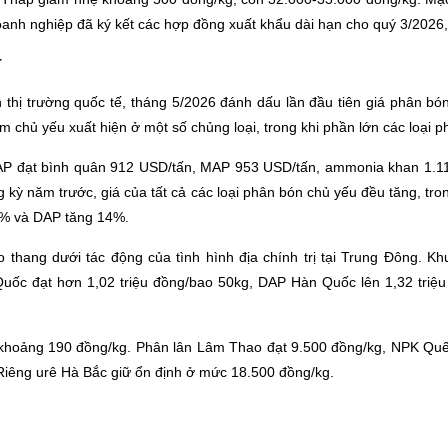
doanh nghiệp đã ký kết các hợp đồng xuất khẩu dài hạn cho quý 3/2026, 
T
thị trường quốc tế, tháng 5/2026 đánh dấu lần đầu tiên giá phân bó
ảm chủ yếu xuất hiện ở một số chủng loại, trong khi phần lớn các loại 
 DAP đạt bình quân 912 USD/tấn, MAP 953 USD/tấn, ammonia khan 1.
 kỳ năm trước, giá của tất cả các loại phân bón chủ yếu đều tăng, t
8% và DAP tăng 14%.
eo thang dưới tác động của tình hình địa chính trị tại Trung Đông.
uốc đạt hơn 1,02 triệu đồng/bao 50kg, DAP Hàn Quốc lên 1,32 triệu 
 khoảng 190 đồng/kg. Phân lân Lâm Thao đạt 9.500 đồng/kg, NPK Quế
 Riêng urê Hà Bắc giữ ổn định ở mức 18.500 đồng/kg.