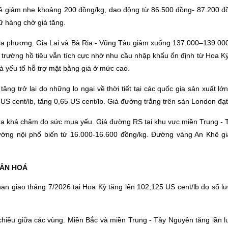
hê giảm nhẹ khoảng 200 đồng/kg, dao động từ 86.500 đồng- 87.200 đồ
iữ hàng chờ giá tăng.
 địa phương. Gia Lai và Bà Rịa - Vũng Tàu giảm xuống 137.000–139.0
ị trường hồ tiêu vẫn tích cực nhờ nhu cầu nhập khẩu ổn định từ Hoa 
 yếu tố hỗ trợ mặt bằng giá ở mức cao.
tăng trở lại do những lo ngại về thời tiết tại các quốc gia sản xuất l
US cent/lb, tăng 0,65 US cent/lb. Giá đường trắng trên sàn London đạ
 ra khá chậm do sức mua yếu. Giá đường RS tại khu vực miền Trung -
ường nội phổ biến từ 16.000-16.600 đồng/kg. Đường vàng An Khê 
HÂN HOÁ
ỳ hạn giao tháng 7/2026 tại Hoa Kỳ tăng lên 102,125 US cent/lb do số 
 chiều giữa các vùng. Miền Bắc và miền Trung - Tây Nguyên tăng lần 