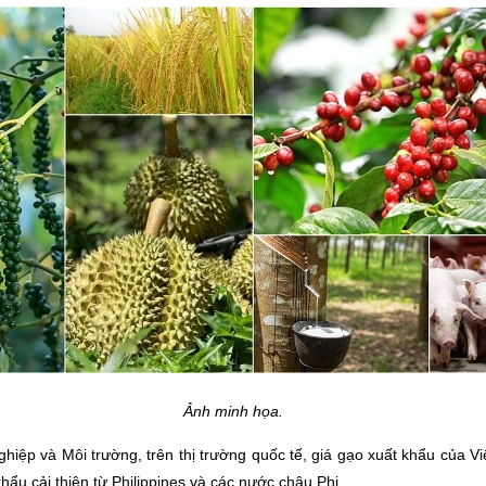
Ảnh minh họa.
iệp và Môi trường, trên thị trường quốc tế, giá gạo xuất khẩu của V
ẩu cải thiện từ Philippines và các nước châu Phi.