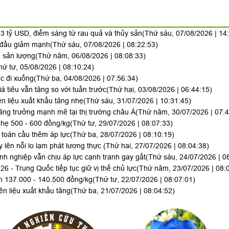
3 tỷ USD, điểm sáng từ rau quả và thủy sản
(Thứ sáu, 07/08/2026 | 14
y đầu giảm mạnh
(Thứ sáu, 07/08/2026 | 08:22:53)
ề sản lượng
(Thứ năm, 06/08/2026 | 08:08:33)
hứ tư, 05/08/2026 | 08:10:24)
ục đi xuống
(Thứ ba, 04/08/2026 | 07:56:34)
iá tiêu vẫn tăng so với tuần trước
(Thứ hai, 03/08/2026 | 06:44:15)
n liệu xuất khẩu tăng nhẹ
(Thứ sáu, 31/07/2026 | 10:31:45)
ăng trưởng mạnh mẽ tại thị trường châu Á
(Thứ năm, 30/07/2026 | 07:4
hẹ 500 - 600 đồng/kg
(Thứ tư, 29/07/2026 | 08:07:33)
toàn cầu thêm áp lực
(Thứ ba, 28/07/2026 | 08:10:19)
 lên nỗi lo lạm phát lương thực
(Thứ hai, 27/07/2026 | 08:04:38)
h nghiệp vẫn chịu áp lực cạnh tranh gay gắt
(Thứ sáu, 24/07/2026 | 0
 - Trung Quốc tiếp tục giữ vị thế chủ lực
(Thứ năm, 23/07/2026 | 08:
nh 137.000 - 140.500 đồng/kg
(Thứ tư, 22/07/2026 | 08:07:01)
n liệu xuất khẩu tăng
(Thứ ba, 21/07/2026 | 08:04:52)