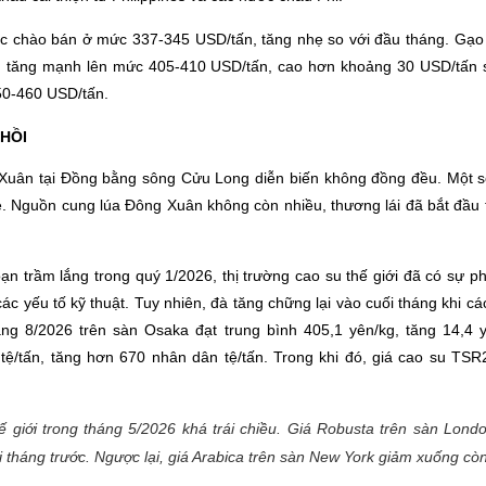
c chào bán ở mức 337-345 USD/tấn, tăng nhẹ so với đầu tháng. Gạo
 tăng mạnh lên mức 405-410 USD/tấn, cao hơn khoảng 30 USD/tấn so
50-460 USD/tấn.
 HỒI
 Xuân tại Đồng bằng sông Cửu Long diễn biến không đồng đều. Một số
ẹ. Nguồn cung lúa Đông Xuân không còn nhiều, thương lái đã bắt đầu
ạn trầm lắng trong quý 1/2026, thị trường cao su thế giới đã có sự 
 yếu tố kỹ thuật. Tuy nhiên, đà tăng chững lại vào cuối tháng khi c
g 8/2026 trên sàn Osaka đạt trung bình 405,1 yên/kg, tăng 14,4 y
tệ/tấn, tăng hơn 670 nhân dân tệ/tấn. Trong khi đó, giá cao su TSR
hế giới trong tháng 5/2026 khá trái chiều. Giá Robusta trên sàn Lon
 tháng trước. Ngược lại, giá Arabica trên sàn New York giảm xuống còn