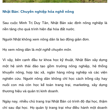
Nhật Bản: Chuyên nghiệ
p h
óa nghề nông
Sau cuộc Minh Trị Duy Tân, Nhật Bản xác định nông nghiệp là
nền tảng cho qu
á
trình hiện đại hóa đất nước.
Người Nhật không xem nông dân là lao động giản đơn.
Họ xem nông dân là
một nghề chuyên môn
.
Vì vậy, bên cạnh đầu tư khoa học kỹ thuật, Nhật Bản xây dựng
một hệ sinh thái đào tạo gồm trường nông nghiệp, hệ thống
khuyến nông, hợp tác x
ã
, ngân hàng nông nghiệ
p v
à các viện
nghiên cứu. Người nông dân không chỉ học cách trồng cây hay
nuô
i con m
à còn học kế toán trang trại, marketing, xây dựng
thương hiệu và
qu
ản trị kinh doanh.
Ngày nay, nhiều chủ trang trại Nhật Bản có trình độ đại học, thậm
chí sau đại học. Họ
qu
ản lý trang trại như điều hành một doanh