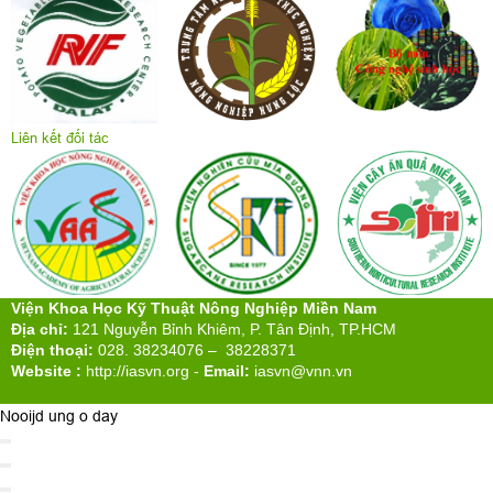
sáu, 31/07/2026 | 14:21:20)
Hành động quyết liệt để đưa xuất khẩu nông, lâm, thủy sản vượt
mốc 74 tỷ USD
(Thứ sáu, 31/07/2026 | 08:05:41)
Người Nhật Bản đã tạo ra phát minh đơn giản đến không
tưởng
(Thứ năm, 30/07/2026 | 07:47:10)
Kiến giải nghề làm vườn: Từ mảnh đất quanh nhà đến không gian
giá trị của thời đại
(Thứ tư, 29/07/2026 | 08:03:39)
Thị trường carbon đang trở thành không gian hợp tác, cạnh tranh
mới của kinh tế toàn cầu
(Thứ ba, 28/07/2026 | 08:08:16)
Đơn vị thành viên
Liên kết đối tác