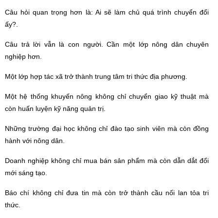
Câu hỏi quan trọng hơn là: Ai sẽ làm chủ
qu
á
trình chuyển đổi
ấ
y?
.
Câu trả lời vẫn là con người. Cần một lớp nông dân chuyên
nghiệ
p h
ơn.
Một lớ
p h
ợp tác xã trở thành trung tâm tri thức địa phương.
Một hệ thống khuyến nông không chỉ chuyển giao kỹ thuật mà
còn huấn luyện kỹ năng quản trị.
Những trường đại học không chỉ đào tạo sinh viên mà còn đồng
hành với nông dân.
Doanh nghiệp không chỉ mua bán sản phẩm mà còn dẫn dắt đổi
mới sáng tạ
o.
Bá
o ch
í không chỉ đưa tin mà còn trở thành cầu nối lan tỏa tri
thức.