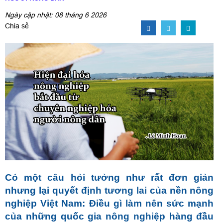
Ngày cập nhật: 08 tháng 6 2026
Chia sẻ
Có một câu hỏi tưởng như rất đơn giản
nhưng lại quyết định tương lai của nền nông
nghiệp Việt Nam: Điều gì làm nên sức mạnh
của những quốc gia nông nghiệ
p h
àng đầu