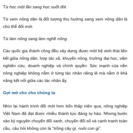
Từ
học một lần sang học suốt đời.
Từ xem nông dân là đối tượng thụ hưởng sang xem nông dân là
chủ thể đổi mới.
Từ
làm nông sang làm nghề nông.
Các quốc gia thành công đều xây dựng được một hệ sinh thái liên
kết giữa nông dân, hợp tác x
ã
, khuyến nông, trường đại học, viện
nghiên cứu, doanh nghiệ
p v
à chính quyền. Sức mạnh của nền
nông nghiệp không nằm ở từng tác nhâ
n ri
êng lẻ mà nằm ở khả
năng kết nối giữa các tác nhân ấy.
Gợi mở cho cho chúng ta
Nhìn lại hành trình đổi mới hơn bốn thập niê
n qua, n
ông nghiệp
Việt Nam đã đạt được nhiều thành tựu đáng tự hà
o.
Nhưng bước
vào kỷ nguyên chuyển đổi xanh, chuyển đổi số và cạnh tranh toàn
cầu, câu hỏi không còn là “trồng cây gì
, nu
ô
i con g
ì”.