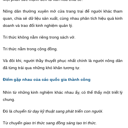
Nông dân thường xuyên mở cửa trang trại để người khác tham
quan, chia sẻ dữ liệu sản xuấ
t, c
ù
ng nhau phân tích hiệ
u qu
ả kinh
doanh và trao đổi kinh nghiệ
m qu
ản lý.
Tri thức không nằ
m ri
êng trong sách vở.
Tri thức nằm trong cộng đồng.
Và đôi khi, người thầy thuyết phục nhất chính là người nông dân
đã từng trải qua những khó khăn tương tự.
Điểm gặp nhau của các quốc gia thành công
Nhìn từ những kinh nghiệm khác nhau ấy, có thể thấy một triết lý
chung.
Đó là
chuyển từ dạy kỹ thuật sang phát triển con người
.
Từ
chuyển giao tri thức sang đồng sáng tạo tri thức.