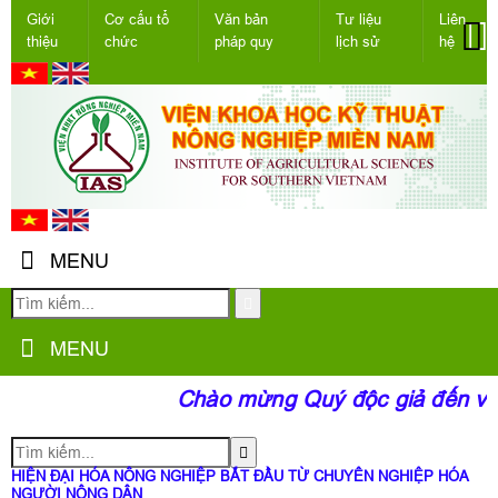
Giới
Cơ cấu tổ
Văn bản
Tư liệu
Liên
thiệu
chức
pháp quy
lịch sử
hệ
MENU
MENU
Chào mừng Quý độc giả đến với t
HIỆN ĐẠI HÓA NÔNG NGHIỆP BẮT ĐẦU TỪ CHUYÊN NGHIỆP HÓA
NGƯỜI NÔNG DÂN