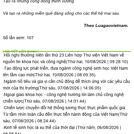
Bởi kinh nghiệ
m c
ủa thế giới cho thấy nông nghiệ
p hi
ện đại không
bắt đầu từ nhà kính, robot hay trí tuệ nhân tạ
o.
Nông nghiệ
p hi
ện
đại bắt đầu từ những con người không ngừng học hỏi.
Khi người nông dân trở thành người học tập suốt đời, nông
nghiệp sẽ không chỉ tạo ra lương thực hay nông sản.
Nó sẽ tạo ra tri thức.
Tạo ra gi
á
trị gia tăng.
Tạo ra những cộng đồng thịnh vượng.
Và tạo ra những miề
n qu
ê đáng sống cho các thế hệ mai sau.
Theo Luagaovietnam.
Số lần xem: 107
[ BÀI VIẾT LIÊN QUAN ]
Hội nghị thường niên lần thứ 23 Liên hợp Thư viện Việt Nam về