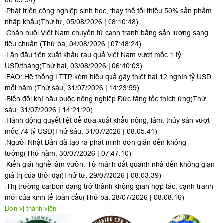
nguồn tin khoa học và công nghệ
(Thứ hai, 10/08/2026 | 09:28:10)
Tạo động lực phát triển, đưa ngành công nghệ sinh học Việt Nam
lên tầm cao mới
(Thứ hai, 10/08/2026 | 08:09:35)
Ngành hồ tiêu và gia vị cần chủ động để thích ứng với các yêu cầu
mới của thị trường
(Thứ sáu, 07/08/2026 | 14:06:05)
Ngoại giao khoa học - công nghệ hướng tới làm chủ công nghệ
chiến lược
(Thứ sáu, 07/08/2026 | 14:01:44)
Chiến lược chuyển đổi hệ thống lương thực thực phẩm quốc gia:
Từ tầm nhìn toàn cầu đến thực tiễn hành động của Việt Nam
(Thứ
sáu, 07/08/2026 | 08:24:44)
Kinh tế sinh học là xu thế của thời đại
(Thứ năm, 06/08/2026 |
08:05:54)
Phát triển công nghiệp sinh học, thay thế tối thiểu 50% sản phẩm
nhập khẩu
(Thứ tư, 05/08/2026 | 08:10:48)
Chăn nuôi Việt Nam chuyển từ cạnh tranh bằng sản lượng sang
tiêu chuẩn
(Thứ ba, 04/08/2026 | 07:48:24)
Lần đầu tiên xuất khẩu rau quả Việt Nam vượt mốc 1 tỷ
USD/tháng
(Thứ hai, 03/08/2026 | 06:40:03)
FAO: Hệ thống LTTP kém hiệu quả gây thiệt hại 12 nghìn tỷ USD
mỗi năm
(Thứ sáu, 31/07/2026 | 14:23:59)
Biến đổi khí hậu buộc nông nghiệp Đức tăng tốc thích ứng
(Thứ