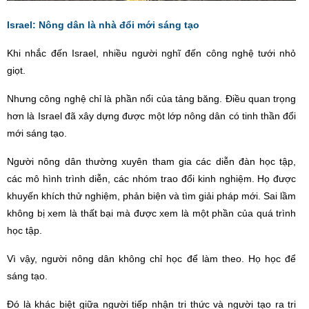
Israel: N
ông dân là nhà đổi mới sáng tạo
Khi nhắc đến Israel, nhiều người nghĩ đến công nghệ tưới nhỏ
giọt.
Nhưng công nghệ chỉ là phần nổ
i c
ủa tảng băng. Điều quan trọng
hơn là
Israel
đã xây dựng được một lớp nông dân có tinh thần đổi
mới sáng tạ
o.
Người nông dân thường xuyên tham gia các diễn đàn học tập,
các mô hình trình diễn, các nhóm trao đổi kinh nghiệm. Họ được
khuyến khích thử nghiệm, phản biện và tìm giải pháp mới. Sai lầm
không bị xem là thất bại mà được xem là một phần củ
a qu
á
trình
học tập.
Vì vậy, người nông dân không chỉ học để làm theo. Họ học để
sáng tạ
o.
Đó là khác biệt giữa người tiếp nhận tri thức và người tạo ra tri