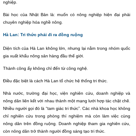
nghiệp.
Bài học của Nhật Bản là: muốn có nông nghiệ
p hi
ện đại phải
chuyên nghiệ
p h
óa nghề nông.
Hà Lan: Tri thức phải đi ra đồng ruộng
Diện tích của Hà Lan không lớn, nhưng lại nằm trong nhó
m qu
ốc
gia xuất khẩu nông sản hàng đầu thế giới.
Thành công ấy không chỉ đến từ công nghệ.
Điều đặc biệt là cách Hà Lan tổ chức hệ thống tri thức.
Nhà nước, trường đại học, viện nghiên cứu, doanh nghiệ
p v
à
nông dân liên kết với nhau thành một mạng lưới hợp tác chặt chẽ.
Nhiều người gọi đó là “tam giác tri thức”. Các nhà khoa học không
chỉ nghiên cứu trong phòng thí nghiệm mà còn làm việc c
ù
ng
nông dân trên đồng ruộng. Doanh nghiệp tham gia nghiên cứu,
còn nông dân trở thành người đồng sáng tạo tri thức.