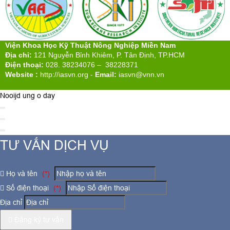
Viện Khoa Học Kỹ Thuật Nông Nghiệp Miền Nam
Địa chỉ:
121 Nguyễn Bỉnh Khiêm, P. Tân Định, TP.HCM
Điện thoại:
028. 38234076 – 38228371
Website :
http://iasvn.org
-
Email:
iasvn@vnn.vn
Nooijd ung o day
TƯ VẤN DỊCH VỤ
Họ và tên
(*)
Số điện thoại
(*)
Địa chỉ
Đăng ký tư vấn