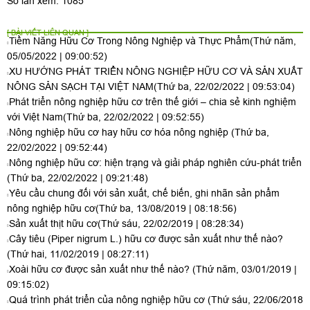
Số lần xem: 1085
[ BÀI VIẾT LIÊN QUAN ]
Tiềm Năng Hữu Cơ Trong Nông Nghiệp và Thực Phẩm
(Thứ năm,
05/05/2022 | 09:00:52)
XU HƯỚNG PHÁT TRIỂN NÔNG NGHIỆP HỮU CƠ VÀ SẢN XUẤT
NÔNG SẢN SẠCH TẠI VIỆT NAM
(Thứ ba, 22/02/2022 | 09:53:04)
Phát triển nông nghiệp hữu cơ trên thế giới – chia sẻ kinh nghiệm
với Việt Nam
(Thứ ba, 22/02/2022 | 09:52:55)
Nông nghiệp hữu cơ hay hữu cơ hóa nông nghiệp
(Thứ ba,
22/02/2022 | 09:52:44)
Nông nghiệp hữu cơ: hiện trạng và giải pháp nghiên cứu-phát triển
(Thứ ba, 22/02/2022 | 09:21:48)
Yêu cầu chung đối với sản xuất, chế biến, ghi nhãn sản phẩm
nông nghiệp hữu cơ
(Thứ ba, 13/08/2019 | 08:18:56)
Sản xuất thịt hữu cơ
(Thứ sáu, 22/02/2019 | 08:28:34)
Cây tiêu (Piper nigrum L.) hữu cơ được sản xuất như thế nào?
(Thứ hai, 11/02/2019 | 08:27:11)
Xoài hữu cơ được sản xuất như thế nào?
(Thứ năm, 03/01/2019 |
09:15:02)
Quá trình phát triển của nông nghiệp hữu cơ
(Thứ sáu, 22/06/2018