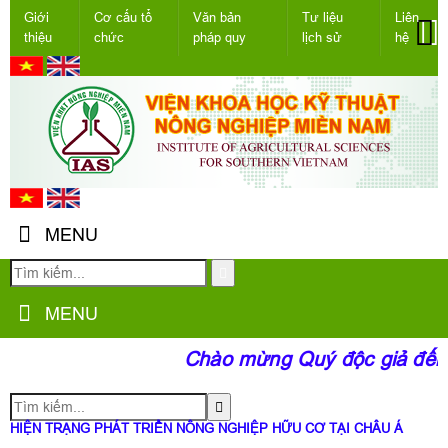
Giới
Cơ cấu tổ
Văn bản
Tư liệu
Liên
thiệu
chức
pháp quy
lịch sử
hệ
MENU
MENU
Chào mừng Quý độc giả đến v
HIỆN TRẠNG PHÁT TRIỂN NÔNG NGHIỆP HỮU CƠ TẠI CHÂU Á