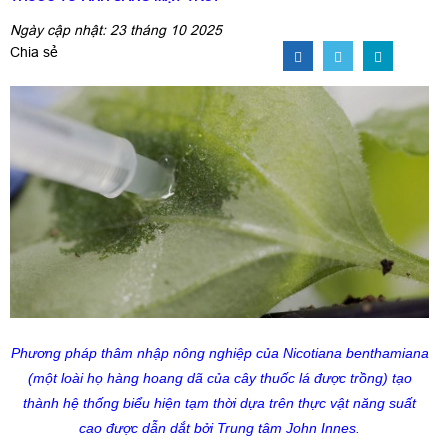
Ngày cập nhật: 23 tháng 10 2025
Chia sẻ
Phương pháp thâm nhập nông nghiệp của Nicotiana benthamiana
(một loài họ hàng hoang dã của cây thuốc lá được trồng) tạo
thành hệ thống biểu hiện tạm thời dựa trên thực vật năng suất
cao được dẫn dắt bởi Trung tâm John Innes.