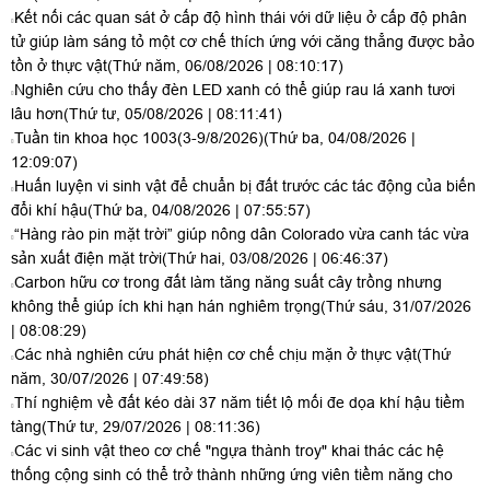
Kết nối các quan sát ở cấp độ hình thái với dữ liệu ở cấp độ phân
tử giúp làm sáng tỏ một cơ chế thích ứng với căng thẳng được bảo
tồn ở thực vật
(Thứ năm, 06/08/2026 | 08:10:17)
Nghiên cứu cho thấy đèn LED xanh có thể giúp rau lá xanh tươi
lâu hơn
(Thứ tư, 05/08/2026 | 08:11:41)
Tuần tin khoa học 1003(3-9/8/2026)
(Thứ ba, 04/08/2026 |
12:09:07)
Huấn luyện vi sinh vật để chuẩn bị đất trước các tác động của biến
đổi khí hậu
(Thứ ba, 04/08/2026 | 07:55:57)
“Hàng rào pin mặt trời” giúp nông dân Colorado vừa canh tác vừa
sản xuất điện mặt trời
(Thứ hai, 03/08/2026 | 06:46:37)
Carbon hữu cơ trong đất làm tăng năng suất cây trồng nhưng
không thể giúp ích khi hạn hán nghiêm trọng
(Thứ sáu, 31/07/2026
| 08:08:29)
Các nhà nghiên cứu phát hiện cơ chế chịu mặn ở thực vật
(Thứ
năm, 30/07/2026 | 07:49:58)
Thí nghiệm về đất kéo dài 37 năm tiết lộ mối đe dọa khí hậu tiềm
tàng
(Thứ tư, 29/07/2026 | 08:11:36)
Các vi sinh vật theo cơ chế "ngựa thành troy" khai thác các hệ
thống cộng sinh có thể trở thành những ứng viên tiềm năng cho