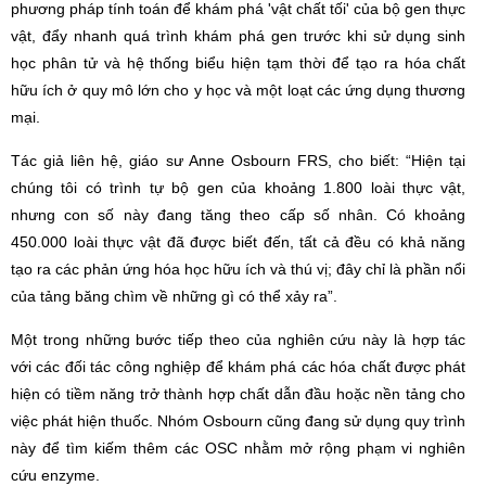
phương pháp tính toán để khám phá 'vật chất tối' của bộ gen thực
vật, đẩy nhanh quá trình khám phá gen trước khi sử dụng sinh
học phân tử và hệ thống biểu hiện tạm thời để tạo ra hóa chất
hữu ích ở quy mô lớn cho y học và một loạt các ứng dụng thương
mại.
Tác giả liên hệ, giáo sư Anne Osbourn FRS, cho biết: “Hiện tại
chúng tôi có trình tự bộ gen của khoảng 1.800 loài thực vật,
nhưng con số này đang tăng theo cấp số nhân. Có khoảng
450.000 loài thực vật đã được biết đến, tất cả đều có khả năng
tạo ra các phản ứng hóa học hữu ích và thú vị; đây chỉ là phần nổi
của tảng băng chìm về những gì có thể xảy ra”.
Một trong những bước tiếp theo của nghiên cứu này là hợp tác
với các đối tác công nghiệp để khám phá các hóa chất được phát
hiện có tiềm năng trở thành hợp chất dẫn đầu hoặc nền tảng cho
việc phát hiện thuốc. Nhóm Osbourn cũng đang sử dụng quy trình
này để tìm kiếm thêm các OSC nhằm mở rộng phạm vi nghiên
cứu enzyme.