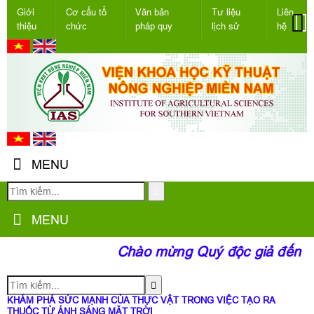
Giới
Cơ cấu tổ
Văn bản
Tư liệu
Liên
thiệu
chức
pháp quy
lịch sử
hệ
MENU
MENU
Chào mừng Quý độc giả đến với
KHÁM PHÁ SỨC MẠNH CỦA THỰC VẬT TRONG VIỆC TẠO RA
THUỐC TỪ ÁNH SÁNG MẶT TRỜI