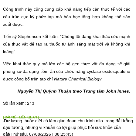
Công trình này cũng cung cấp khả năng tiếp cận thực tế với các
cấu trúc cực kỳ phức tạp mà hóa học tổng hợp không thể sản
xuất được.
Tiến sỹ Stephenson kết luận: “Chúng tôi đang khai thác sức mạnh
của thực vật để tạo ra thuốc từ ánh sáng mặt trời và không khí
loãng”.
Việc khai thác quy mô lớn các bộ gen thực vật đa dạng sẽ giải
phóng sự đa dạng tiềm ẩn của chức năng cyclase oxidosqualene
được công bố trên tạp chí
Nature Chemical Biology
.
Nguyễn Thị Quỳnh Thuận theo Trung tâm John Innes.
Số lần xem: 213
[ BÀI VIẾT LIÊN QUAN ]
Dư lượng thuốc diệt cỏ làm gián đoạn chu trình nitơ trong đất trồng
đậu tương, nhưng vi khuẩn có lợi giúp phục hồi sức khỏe của
đất
(Thứ sáu, 07/08/2026 | 08:25:43)