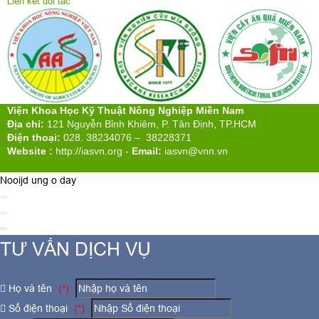
Liên kết đối tác
Viện Khoa Học Kỹ Thuật Nông Nghiệp Miền Nam
Địa chỉ:
121 Nguyễn Bỉnh Khiêm, P. Tân Định, TP.HCM
Điện thoại:
028. 38234076 – 38228371
Website :
http://iasvn.org
-
Email:
iasvn@vnn.vn
Nooijd ung o day
TƯ VẤN DỊCH VỤ
Họ và tên
(*)
Số điện thoại
(*)