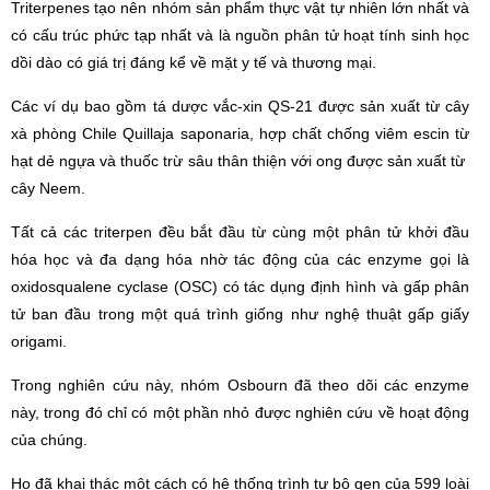
Triterpenes tạo nên nhóm sản phẩm thực vật tự nhiên lớn nhất và
có cấu trúc phức tạp nhất và là nguồn phân tử hoạt tính sinh học
dồi dào có giá trị đáng kể về mặt y tế và thương mại.
Các ví dụ bao gồm tá dược vắc-xin QS-21 được sản xuất từ ​​cây
xà phòng Chile Quillaja saponaria, hợp chất chống viêm escin từ
hạt dẻ ngựa và thuốc trừ sâu thân thiện với ong được sản xuất từ ​​
cây Neem.
Tất cả các triterpen đều bắt đầu từ cùng một phân tử khởi đầu
hóa học và đa dạng hóa nhờ tác động của các enzyme gọi là
oxidosqualene cyclase (OSC) có tác dụng định hình và gấp phân
tử ban đầu trong một quá trình giống như nghệ thuật gấp giấy
origami.
Trong nghiên cứu này, nhóm Osbourn đã theo dõi các enzyme
này, trong đó chỉ có một phần nhỏ được nghiên cứu về hoạt động
của chúng.
Họ đã khai thác một cách có hệ thống trình tự bộ gen của 599 loài