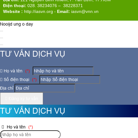
Điện thoại:
028. 38234076 – 38228371
Website :
http://iasvn.org
-
Email:
iasvn@vnn.vn
Nooijd ung o day
TƯ VẤN DỊCH VỤ
Họ và tên
(*)
Số điện thoại
(*)
Địa chỉ
Đăng ký tư vấn
TƯ VẤN DỊCH VỤ
Họ và tên
(*)