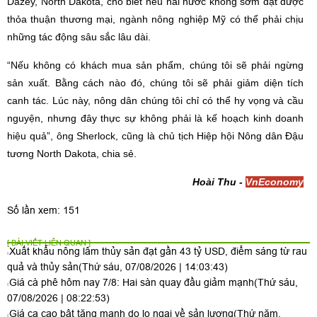
Dazey, North Dakota, cho biết nếu hai nước không sớm đạt được
thỏa thuận thương mại, ngành nông nghiệp Mỹ có thể phải chịu
những tác động sâu sắc lâu dài.
“Nếu không có khách mua sản phẩm, chúng tôi sẽ phải ngừng
sản xuất. Bằng cách nào đó, chúng tôi sẽ phải giảm diện tích
canh tác. Lúc này, nông dân chúng tôi chỉ có thể hy vọng và cầu
nguyện, nhưng đây thực sự không phải là kế hoạch kinh doanh
hiệu quả”, ông Sherlock, cũng là chủ tịch Hiệp hội Nông dân Đậu
tương North Dakota, chia sẻ.
Hoài Thu -
VnEconomy
Số lần xem: 151
[ BÀI VIẾT LIÊN QUAN ]
Xuất khẩu nông lâm thủy sản đạt gần 43 tỷ USD, điểm sáng từ rau
quả và thủy sản
(Thứ sáu, 07/08/2026 | 14:03:43)
Giá cà phê hôm nay 7/8: Hai sàn quay đầu giảm mạnh
(Thứ sáu,
07/08/2026 | 08:22:53)
Giá ca cao bật tăng mạnh do lo ngại về sản lượng
(Thứ năm,