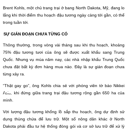
Brent Kohls, một chủ trang trại ở bang North Dakota, Mỹ, đang lo
lắng khi thời điểm thu hoạch đậu tương ngày càng tới gần, có thể
trong tuần tới.
SỰ GIÁN ĐOẠN CHƯA TỪNG CÓ
Thông thường, trong vòng vài tháng sau khi thu hoạch, khoảng
75% đậu tương tươi của ông sẽ được xuất khẩu sang Trung
Quốc. Nhưng vụ mùa năm nay, các nhà nhập khẩu Trung Quốc
chưa đặt bất kỳ đơn hàng mua nào. Đây là sự gián đoạn chưa
từng xảy ra.
“Thật gay go”, ông Kohls chia sẻ với phóng viên tờ báo Nikkei
Asia, khi đứng giữa trang trại đậu tương rộng gần 650 ha của
mình.
Với lượng đậu tương khổng lồ sắp thu hoạch, ông dự định sử
dụng thùng chứa để lưu trữ. Một số nông dân khác ở North
Dakota phải đầu tư hệ thống đóng gói và cơ sở lưu trữ để xử lý