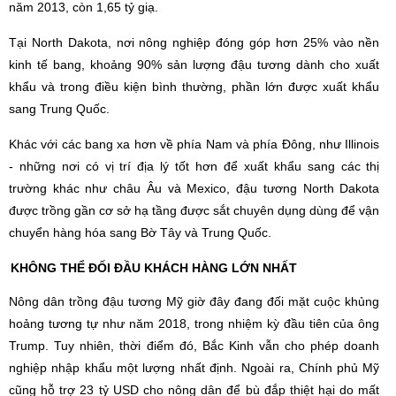
năm 2013, còn 1,65 tỷ giạ.
Tại North Dakota, nơi nông nghiệp đóng góp hơn 25% vào nền
kinh tế bang, khoảng 90% sản lượng đậu tương dành cho xuất
khẩu và trong điều kiện bình thường, phần lớn được xuất khẩu
sang Trung Quốc.
Khác với các bang xa hơn về phía Nam và phía Đông, như Illinois
- những nơi có vị trí địa lý tốt hơn để xuất khẩu sang các thị
trường khác như châu Âu và Mexico, đậu tương North Dakota
được trồng gần cơ sở hạ tầng được sắt chuyên dụng dùng để vận
chuyển hàng hóa sang Bờ Tây và Trung Quốc.
KHÔNG THỂ ĐỐI ĐẦU KHÁCH HÀNG LỚN NHẤT
Nông dân trồng đậu tương Mỹ giờ đây đang đối mặt cuộc khủng
hoảng tương tự như năm 2018, trong nhiệm kỳ đầu tiên của ông
Trump. Tuy nhiên, thời điểm đó, Bắc Kinh vẫn cho phép doanh
nghiệp nhập khẩu một lượng nhất định. Ngoài ra, Chính phủ Mỹ
cũng hỗ trợ 23 tỷ USD cho nông dân để bù đắp thiệt hại do mất