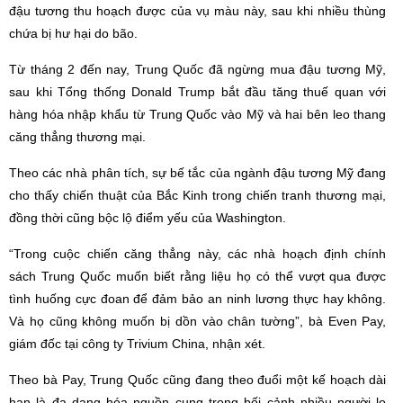
đậu tương thu hoạch được của vụ màu này, sau khi nhiều thùng
chứa bị hư hại do bão.
Từ tháng 2 đến nay, Trung Quốc đã ngừng mua đậu tương Mỹ,
sau khi Tổng thống Donald Trump bắt đầu tăng thuế quan với
hàng hóa nhập khẩu từ Trung Quốc vào Mỹ và hai bên leo thang
căng thẳng thương mại.
Theo các nhà phân tích, sự bế tắc của ngành đậu tương Mỹ đang
cho thấy chiến thuật của Bắc Kinh trong chiến tranh thương mại,
đồng thời cũng bộc lộ điểm yếu của Washington.
“Trong cuộc chiến căng thẳng này, các nhà hoạch định chính
sách Trung Quốc muốn biết rằng liệu họ có thể vượt qua được
tình huống cực đoan để đảm bảo an ninh lương thực hay không.
Và họ cũng không muốn bị dồn vào chân tường”, bà Even Pay,
giám đốc tại công ty Trivium China, nhận xét.
Theo bà Pay, Trung Quốc cũng đang theo đuổi một kế hoạch dài
hạn là đa dạng hóa nguồn cung trong bối cảnh nhiều người lo