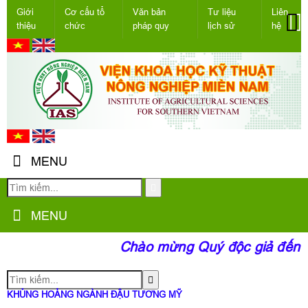
Giới
Cơ cấu tổ
Văn bản
Tư liệu
Liên
thiệu
chức
pháp quy
lịch sử
hệ
MENU
MENU
Chào mừng Quý độc giả đến vớ
KHỦNG HOẢNG NGÀNH ĐẬU TƯƠNG MỸ