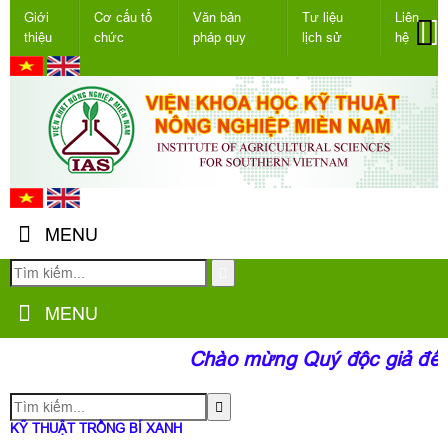
Giới
Cơ cấu tổ
Văn bản
Tư liệu
Liên
thiệu
chức
pháp quy
lịch sử
hệ
MENU
MENU
Chào mừng Quý độc giả đến 
KỸ THUẬT TRỒNG BÍ XANH