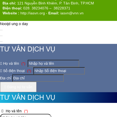
Địa chỉ:
121 Nguyễn Bỉnh Khiêm, P. Tân Định, TP.HCM
Điện thoại:
028. 38234076 – 38228371
Website :
http://iasvn.org
-
Email:
iasvn@vnn.vn
Nooijd ung o day
TƯ VẤN DỊCH VỤ
Họ và tên
(*)
Số điện thoại
(*)
Địa chỉ
Đăng ký tư vấn
TƯ VẤN DỊCH VỤ
Họ và tên
(*)