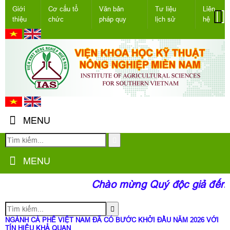
Giới
Cơ cấu tổ
Văn bản
Tư liệu
Liên
thiệu
chức
pháp quy
lịch sử
hệ
MENU
MENU
Chào mừng Quý độc giả đến vớ
NGÀNH CÀ PHÊ VIỆT NAM ĐÃ CÓ BƯỚC KHỞI ĐẦU NĂM 2026 VỚI
TÍN HIỆU KHẢ QUAN