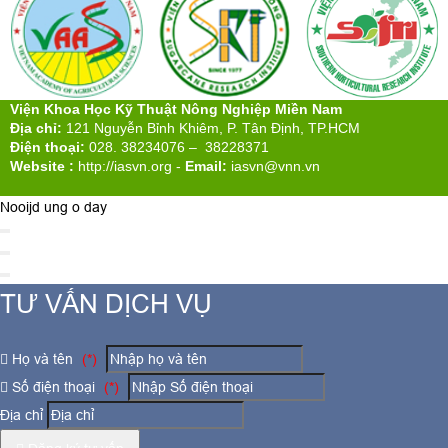
Viện Khoa Học Kỹ Thuật Nông Nghiệp Miền Nam
Địa chỉ:
121 Nguyễn Bỉnh Khiêm, P. Tân Định, TP.HCM
Điện thoại:
028. 38234076 – 38228371
Website :
http://iasvn.org
-
Email:
iasvn@vnn.vn
Nooijd ung o day
TƯ VẤN DỊCH VỤ
Họ và tên
(*)
Số điện thoại
(*)
Địa chỉ