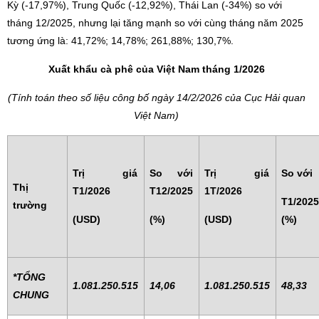
Kỳ (-17,97%), Trung Quốc (-12,92%), Thái Lan (-34%) so với
tháng 12/2025, nhưng lại tăng mạnh so với cùng tháng năm 2025
tương ứng là: 41,72%; 14,78%; 261,88%; 130,7%.
Xuất khẩu cà phê của Việt Nam tháng 1/202
6
­(Tính toán theo số liệu công bố ngày 14/2/2026 của Cục Hải quan
Việt Nam)
Trị giá
So với
Trị giá
So với
Thị
T1/2026
T12/2025
1T/2026
T1/202
trường
(USD)
(%)
(USD)
(%)
*TỔNG
1.081.250.515
14,06
1.081.250.515
48,33
CHUNG