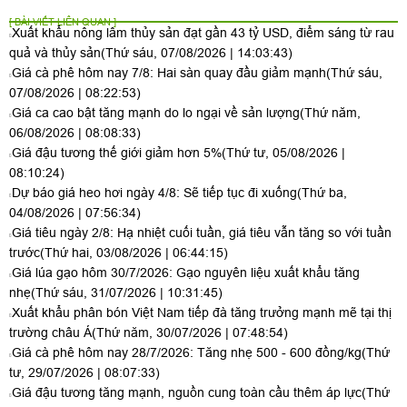
[ BÀI VIẾT LIÊN QUAN ]
Xuất khẩu nông lâm thủy sản đạt gần 43 tỷ USD, điểm sáng từ rau
quả và thủy sản
(Thứ sáu, 07/08/2026 | 14:03:43)
Giá cà phê hôm nay 7/8: Hai sàn quay đầu giảm mạnh
(Thứ sáu,
07/08/2026 | 08:22:53)
Giá ca cao bật tăng mạnh do lo ngại về sản lượng
(Thứ năm,
06/08/2026 | 08:08:33)
Giá đậu tương thế giới giảm hơn 5%
(Thứ tư, 05/08/2026 |
08:10:24)
Dự báo giá heo hơi ngày 4/8: Sẽ tiếp tục đi xuống
(Thứ ba,
04/08/2026 | 07:56:34)
Giá tiêu ngày 2/8: Hạ nhiệt cuối tuần, giá tiêu vẫn tăng so với tuần
trước
(Thứ hai, 03/08/2026 | 06:44:15)
Giá lúa gạo hôm 30/7/2026: Gạo nguyên liệu xuất khẩu tăng
nhẹ
(Thứ sáu, 31/07/2026 | 10:31:45)
Xuất khẩu phân bón Việt Nam tiếp đà tăng trưởng mạnh mẽ tại thị
trường châu Á
(Thứ năm, 30/07/2026 | 07:48:54)
Giá cà phê hôm nay 28/7/2026: Tăng nhẹ 500 - 600 đồng/kg
(Thứ
tư, 29/07/2026 | 08:07:33)
Giá đậu tương tăng mạnh, nguồn cung toàn cầu thêm áp lực
(Thứ