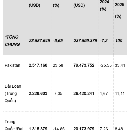
2024
2025
(USD)
(%)
(USD)
(%)
(%)
*TỔNG
23.887.645
-3,65
237.899.376
-7,2
100
CHUNG
Pakistan
2.517.168
23,58
79.473.752
-25,55
33,41
Đài Loan
(Trung
2.228.603
-7,35
26.420.241
1,67
11,11
Quốc)
Trung
Quốc (Đại
1.315.379
-14,86
20.173.979
7,26
8,48