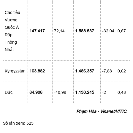
Các tiểu
Vương
Quốc Ả
147.417
72,14
1.588.537
-32,04
0,67
Rập
Thống
Nhất
Kyrgyzstan
163.882
1.486.357
-7,88
0,62
Đức
84.906
-40,99
1.130.245
-2
0,48
Phạm Hòa - Vinanet/VITIC.
Số lần xem: 525