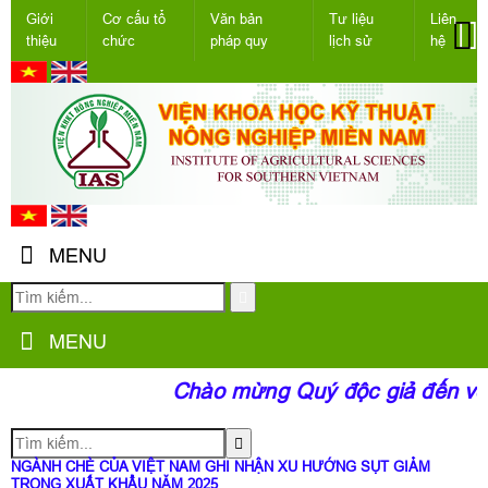
Giới
Cơ cấu tổ
Văn bản
Tư liệu
Liên
thiệu
chức
pháp quy
lịch sử
hệ
MENU
MENU
Chào mừng Quý độc giả đến với 
NGÀNH CHÈ CỦA VIỆT NAM GHI NHẬN XU HƯỚNG SỤT GIẢM
TRONG XUẤT KHẨU NĂM 2025