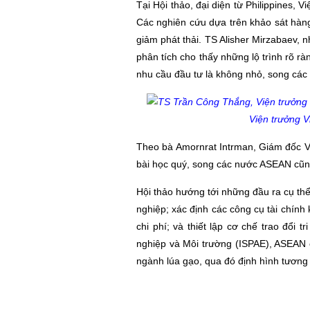
Tại Hội thảo, đại diện từ Philippines,
Các nghiên cứu dựa trên khảo sát hàn
giảm phát thải. TS Alisher Mirzabaev, 
phân tích cho thấy những lộ trình rõ r
nhu cầu đầu tư là không nhỏ, song các lợ
Viện trưởng V
Theo bà Amornrat Intrman, Giám đốc Việ
bài học quý, song các nước ASEAN cũng
Hội thảo hướng tới những đầu ra cụ thể
nghiệp; xác định các công cụ tài chính 
chi phí; và thiết lập cơ chế trao đổi
nghiệp và Môi trường (ISPAE), ASEAN c
ngành lúa gạo, qua đó định hình tương l