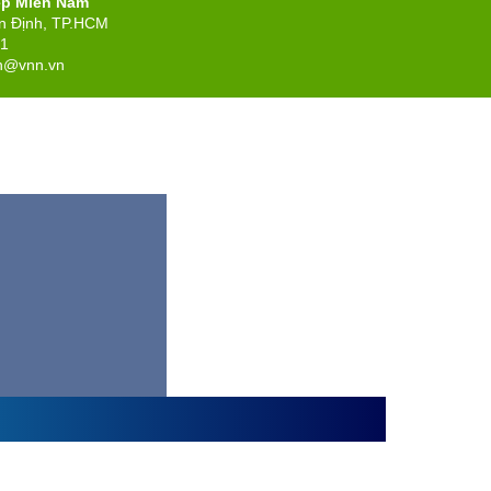
ệp Miền Nam
ân Định, TP.HCM
71
n@vnn.vn