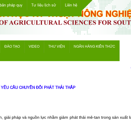
bản pháp quy
Tư liệu lịch sử
Liên hệ
ĐÀO TẠO
VIDEO
THƯ VIỆN
NGÂN HÀNG KIẾN THỨC
Ch
YÊU CẦU CHUYỂN ĐỔI PHÁT THẢI THẤP
, giải pháp và nguồn lực nhằm giảm phát thải mê-tan trong sản xuất l