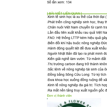
Số lần xem: 134
[ BÀI VIẾT LIÊN QUAN ]
Kinh tế sinh học là xu thế của thời đại
(
Phát triển công nghiệp sinh học, thay
Chăn nuôi Việt Nam chuyển từ cạnh tr
Lần đầu tiên xuất khẩu rau quả Việt 
FAO: Hệ thống LTTP kém hiệu quả gây 
Biến đổi khí hậu buộc nông nghiệp Đức
Hành động quyết liệt để đưa xuất khẩu
Người Nhật Bản đã tạo ra phát minh đ
Kiến giải nghề làm vườn: Từ mảnh đất q
Thị trường carbon đang trở thành khôn
Sắc lệnh về nông nghiệp tái sinh của 
Đồng bằng Sông Cửu Long: Từ kỳ tích 
Đưa khoa học xuống đồng ruộng để xây
Kinh tế nông nghiệp đa giá trị: Tích hợ
Ra mắt nền tảng truy xuất nguồn gốc đ
Đơn vị thành viên