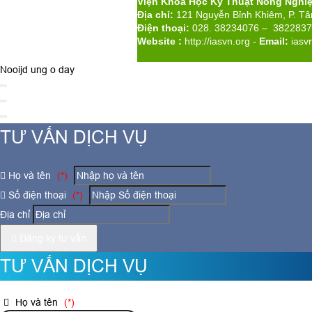
Viện Khoa Học Kỹ Thuật Nông Nghi
Địa chỉ:
121 Nguyễn Bỉnh Khiêm, P. T
Điện thoại:
028. 38234076 – 382283
Website :
http://iasvn.org
-
Email:
iasv
Nooijd ung o day
TƯ VẤN DỊCH VỤ
Họ và tên
(*)
Số điện thoại
(*)
Địa chỉ
Đăng ký tư vấn
TƯ VẤN DỊCH VỤ
Họ và tên
(*)