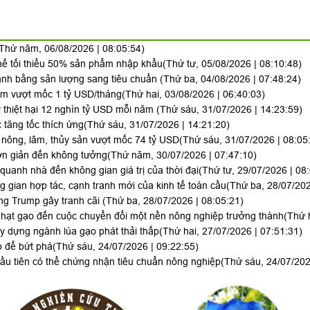
Thứ năm, 06/08/2026 | 08:05:54)
 thế tối thiểu 50% sản phẩm nhập khẩu
(Thứ tư, 05/08/2026 | 08:10:48)
anh bằng sản lượng sang tiêu chuẩn
(Thứ ba, 04/08/2026 | 07:48:24)
Nam vượt mốc 1 tỷ USD/tháng
(Thứ hai, 03/08/2026 | 06:40:03)
thiệt hại 12 nghìn tỷ USD mỗi năm
(Thứ sáu, 31/07/2026 | 14:23:59)
 tăng tốc thích ứng
(Thứ sáu, 31/07/2026 | 14:21:20)
 nông, lâm, thủy sản vượt mốc 74 tỷ USD
(Thứ sáu, 31/07/2026 | 08:05
ơn giản đến không tưởng
(Thứ năm, 30/07/2026 | 07:47:10)
uanh nhà đến không gian giá trị của thời đại
(Thứ tư, 29/07/2026 | 08
g gian hợp tác, cạnh tranh mới của kinh tế toàn cầu
(Thứ ba, 28/07/202
ông Trump gây tranh cãi
(Thứ ba, 28/07/2026 | 08:05:21)
hạt gạo đến cuộc chuyển đổi một nền nông nghiệp trưởng thành
(Thứ 
 dựng ngành lúa gạo phát thải thấp
(Thứ hai, 27/07/2026 | 07:51:31)
p để bứt phá
(Thứ sáu, 24/07/2026 | 09:22:55)
ầu tiên có thể chứng nhận tiêu chuẩn nông nghiệp
(Thứ sáu, 24/07/202