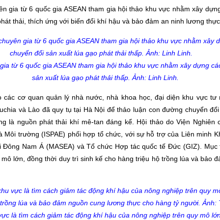
ên gia từ 6 quốc gia
ASEAN
tham gia hội thảo khu vực nhằm xây dựng
hát thải, thích ứng với biến đổi khí hậu và bảo đảm an ninh lương thực
 gia từ 6 quốc gia ASEAN tham gia hội thảo khu vực nhằm xây dựng các
sản xuất lúa gạo phát thải thấp. Ảnh: Linh Linh.
 các cơ quan quản lý nhà nước, nhà khoa học, đại diện khu vực tư
uchia và Lào đã quy tụ tại Hà Nội để thảo luận con đường chuyển đổi 
g là nguồn phát thải khí mê-tan đáng kể. Hội thảo do Viện Nghiên 
 Môi trường (ISPAE) phối hợp tổ chức, với sự hỗ trợ của Liên minh K
ại Đông Nam Á (MASEA) và Tổ chức Hợp tác quốc tế Đức (GIZ). Mục ti
mô lớn, đồng thời duy trì sinh kế cho hàng triệu hộ trồng lúa và bả
vực là tìm cách giảm tác động khí hậu của nông nghiệp trên quy mô lớn,