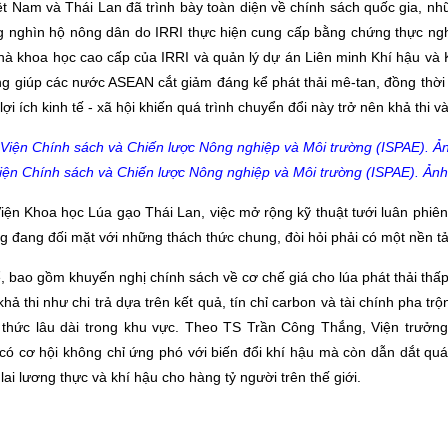
 Việt Nam và Thái Lan đã trình bày toàn diện về chính sách quốc gia, n
g nghìn hộ nông dân do IRRI thực hiện cung cấp bằng chứng thực ng
nhà khoa học cao cấp của IRRI và quản lý dự án Liên minh Khí hậu và
àng giúp các nước ASEAN cắt giảm đáng kể phát thải mê-tan, đồng thời
i ích kinh tế - xã hội khiến quá trình chuyển đổi này trở nên khả thi v
iện Chính sách và Chiến lược Nông nghiệp và Môi trường (ISPAE). Ảnh:
n Khoa học Lúa gạo Thái Lan, việc mở rộng kỹ thuật tưới luân phiên 
 đang đối mặt với những thách thức chung, đòi hỏi phải có một nền 
, bao gồm khuyến nghị chính sách về cơ chế giá cho lúa phát thải thấp
khả thi như chi trả dựa trên kết quả, tín chỉ carbon và tài chính pha t
 tri thức lâu dài trong khu vực. Theo TS Trần Công Thắng, Viện trưở
ó cơ hội không chỉ ứng phó với biến đổi khí hậu mà còn dẫn dắt quá
ai lương thực và khí hậu cho hàng tỷ người trên thế giới.