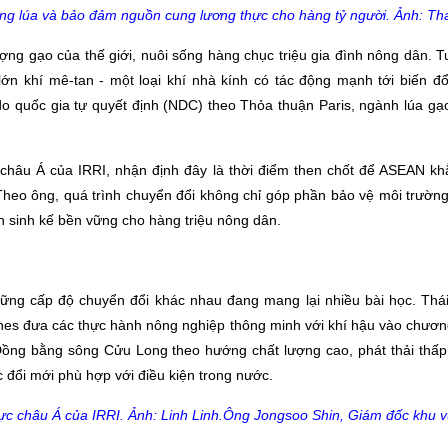
rồng lúa và bảo đảm nguồn cung lương thực cho hàng tỷ người. Ảnh: Th
ng gạo của thế giới, nuôi sống hàng chục triệu gia đình nông dân. T
 lớn khí mê-tan - một loại khí nhà kính có tác động mạnh tới biến đ
 quốc gia tự quyết định (NDC) theo Thỏa thuận Paris, ngành lúa gạo
 châu Á của
IRRI
, nhận định đây là thời điểm then chốt để ASEAN khẳ
. Theo ông, quá trình chuyển đổi không chỉ góp phần bảo vệ môi trườn
ện sinh kế bền vững cho hàng triệu nông dân.
hững cấp độ chuyển đổi khác nhau đang mang lại nhiều bài học. Thái 
ppines đưa các thực hành nông nghiệp thông minh với khí hậu vào chươn
 Đồng bằng sông Cửu Long theo hướng chất lượng cao, phát thải thấp
 đổi mới phù hợp với điều kiện trong nước.
Ông Jongsoo Shin, Giám đốc khu vự