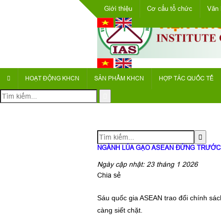
Giới thiệu
Cơ cấu tổ chức
Văn 
HOẠT ĐỘNG KHCN
SẢN PHẨM KHCN
HỢP TÁC QUỐC TẾ
NGÀNH LÚA GẠO ASEAN ĐỨNG TRƯỚC 
Ngày cập nhật: 23 tháng 1 2026
Chia sẻ
Sáu quốc gia ASEAN trao đổi chính sách
càng siết chặt.