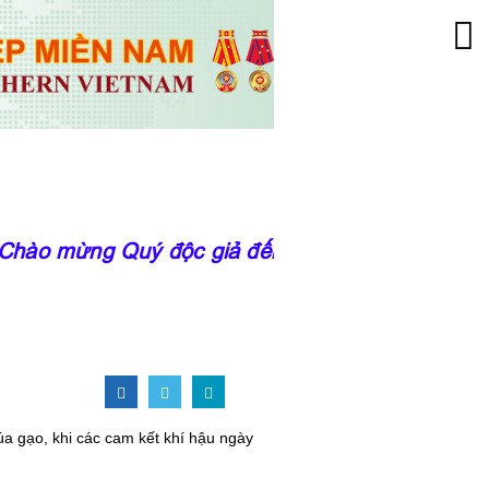
ào mừng Quý độc giả đến với trang thông tin c
úa gạo, khi các cam kết khí hậu ngày