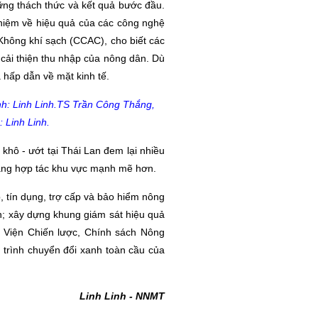
hững thách thức và kết quả bước đầu.
hiệm về hiệu quả của các công nghệ
 Không khí sạch (CCAC), cho biết các
 cải thiện thu nhập của nông dân. Dù
à hấp dẫn về mặt kinh tế.
TS Trần Công Thắng,
 Linh Linh.
khô - ướt tại Thái Lan đem lại nhiều
tảng hợp tác khu vực mạnh mẽ hơn.
, tín dụng, trợ cấp và bảo hiểm nông
rộn; xây dựng khung giám sát hiệu quả
ng Viện Chiến lược, Chính sách Nông
 trình chuyển đổi xanh toàn cầu của
Linh Linh - NNMT