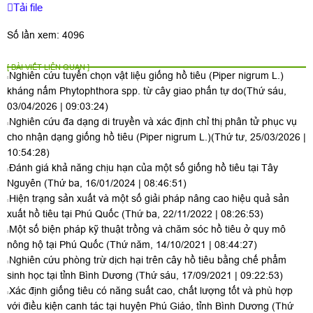
Tải file
Số lần xem: 4096
[ BÀI VIẾT LIÊN QUAN ]
Nghiên cứu tuyển chọn vật liệu giống hồ tiêu (Piper nigrum L.)
kháng nấm Phytophthora spp. từ cây giao phấn tự do
(Thứ sáu,
03/04/2026 | 09:03:24)
Nghiên cứu đa dạng di truyền và xác định chỉ thị phân tử phục vụ
cho nhận dạng giống hồ tiêu (Piper nigrum L.)
(Thứ tư, 25/03/2026 |
10:54:28)
Đánh giá khả năng chịu hạn của một số giống hồ tiêu tại Tây
Nguyên
(Thứ ba, 16/01/2024 | 08:46:51)
Hiện trạng sản xuất và một số giải pháp nâng cao hiệu quả sản
xuất hồ tiêu tại Phú Quốc
(Thứ ba, 22/11/2022 | 08:26:53)
Một số biện pháp kỹ thuật trồng và chăm sóc hồ tiêu ở quy mô
nông hộ tại Phú Quốc
(Thứ năm, 14/10/2021 | 08:44:27)
Nghiên cứu phòng trừ dịch hại trên cây hồ tiêu bằng chế phẩm
sinh học tại tỉnh Bình Dương
(Thứ sáu, 17/09/2021 | 09:22:53)
Xác định giống tiêu có năng suất cao, chất lượng tốt và phù hợp
với điều kiện canh tác tại huyện Phú Giáo, tỉnh Bình Dương
(Thứ