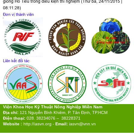
giống Hồ Tiêu trong điều kiện thí nghiệm
(Thứ ba, 24/11/2015 |
08:11:28)
Đơn vị thành viên
Liên kết đối tác
Viện Khoa Học Kỹ Thuật Nông Nghiệp Miền Nam
Địa chỉ:
121 Nguyễn Bỉnh Khiêm, P. Tân Định, TP.HCM
Điện thoại:
028. 38234076 – 38228371
Website :
http://iasvn.org
-
Email:
iasvn@vnn.vn