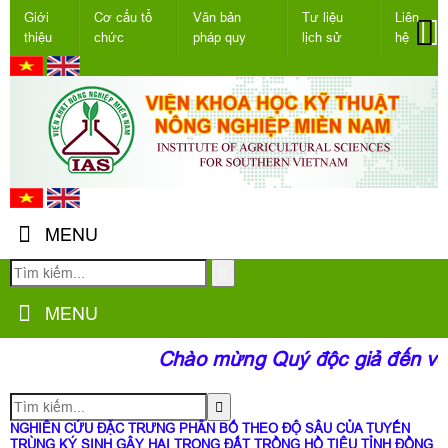
Giới
Cơ cấu tổ
Văn bản
Tư liệu
Liên
thiệu
chức
pháp quy
lịch sử
hệ
MENU
MENU
Chào mừng Quý độc giả đến với
NGHIÊN CỨU ĐẶC TRƯNG PHÂN BỐ THEO ĐỘ SÂU CỦA TUYẾN
TRÙNG KÝ SINH GÂY HẠI TRONG ĐẤT TRỒNG HỒ TIÊU TỈNH ĐỒNG