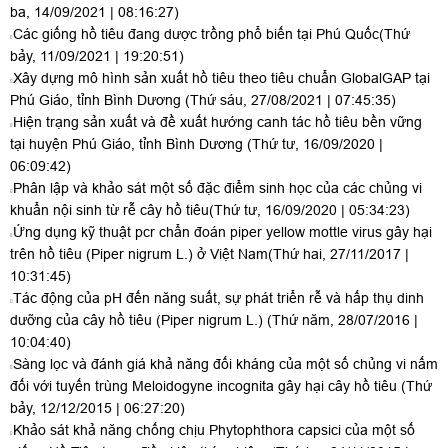
ba, 14/09/2021 | 08:16:27)
Các giống hồ tiêu đang dược trồng phổ biến tại Phú Quốc
(Thứ
bảy, 11/09/2021 | 19:20:51)
Xây dựng mô hình sản xuất hồ tiêu theo tiêu chuẩn GlobalGAP tại
Phú Giáo, tỉnh Bình Dương
(Thứ sáu, 27/08/2021 | 07:45:35)
Hiện trạng sản xuất và đề xuất hướng canh tác hồ tiêu bền vững
tại huyện Phú Giáo, tỉnh Bình Dương
(Thứ tư, 16/09/2020 |
06:09:42)
Phân lập và khảo sát một số đặc điểm sinh học của các chủng vi
khuẩn nội sinh từ rễ cây hồ tiêu
(Thứ tư, 16/09/2020 | 05:34:23)
Ứng dụng kỹ thuật pcr chẩn đoán piper yellow mottle virus gây hại
trên hồ tiêu (Piper nigrum L.) ở Việt Nam
(Thứ hai, 27/11/2017 |
10:31:45)
Tác động của pH đến năng suất, sự phát triển rễ và hấp thụ dinh
dưỡng của cây hồ tiêu (Piper nigrum L.)
(Thứ năm, 28/07/2016 |
10:04:40)
Sàng lọc và đánh giá khả năng đối kháng của một số chủng vi nấm
đối với tuyến trùng Meloidogyne incognita gây hại cây hồ tiêu
(Thứ
bảy, 12/12/2015 | 06:27:20)
Khảo sát khả năng chống chịu Phytophthora capsici của một số