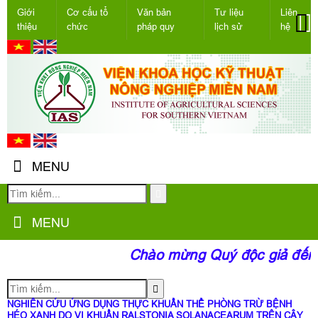
Giới
Cơ cấu tổ
Văn bản
Tư liệu
Liên
thiệu
chức
pháp quy
lịch sử
hệ
MENU
MENU
Chào mừng Quý độc giả đến v
NGHIÊN CỨU ỨNG DỤNG THỰC KHUẨN THỂ PHÒNG TRỪ BỆNH
HÉO XANH DO VI KHUẨN RALSTONIA SOLANACEARUM TRÊN CÂY