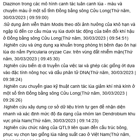
Diazinon trong các mô hình canh tác luân canh lúa - màu và
chuyên màu ở một số tỉnh Đồng bằng sông Cửu Long
(Thứ năm,
30/03/2023 | 09:59:00)
Sử dụng ảnh viễn thám Modis theo dõi ảnh hưởng của khô hạn và
ngập lũ đến cơ cấu mùa vụ lúa dưới tác động của biến đổi khí hậu
ở Đồng bằng sông Cửu Long
(Thứ năm, 30/03/2023 | 09:54:51)
Nghiên cứu và ứng dụng xạ khuẩn trong phòng trị bệnh đạo ôn hại
lúa do nấm Pyricularia oryzae Cav. trên vùng đất nhiễm mặn
(Thứ
năm, 30/03/2023 | 09:45:30)
Nghiên cứu biến dị di truyền của việc lai và ghép các giống ớt dựa
vào đặc tính nông học và dấu phân tử DNA
(Thứ năm, 30/03/2023 |
09:38:24)
Nghiên cưu chuyển giao kỹ thuật canh tác lúa giảm khí nhà kính ở
một số tỉnh Đồng bằng sông Cửu Long
(Thứ năm, 30/03/2023 |
09:26:26)
Nghiên cứu xây dựng cơ sở dữ liệu trình tự gen để nhận diện
nhanh và xác định mức độ đa dạng của nhóm lan Dendrobium khu
vực phía Nam
(Thứ năm, 30/03/2023 | 09:14:23)
Nghiên cứu chức năng của QTL9 liên quan đến cấu trúc bông,
phục vụ chọn tạo giống lúa năng suất cao ở Việt Nam
(Thứ năm,