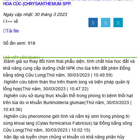
HOA CÚC (CHRYSANTHEMUM SPP.
Ngày cập nhật: 30 tháng 3 2023
Chia sẻ
Tải file
Số lần xem: 918
[ BÀI VIẾT LIÊN QUAN ]
Đánh giá sự thay đổi hình thái phẫu diện, tính chất hóa học đất và
khả năng cung cấp dưỡng chất NPK cho lúa trên đất phèn Đồng
bằng sông Cửu Long
(Thứ năm, 30/03/2023 | 10:49:59)
Nghiên cứu bệnh thán thư trên thanh long và biện pháp quản lý
tổng hợp
(Thứ năm, 30/03/2023 | 10:47:22)
Nghiên cứu sử dụng thực khuẩn thể trong phòng trị bệnh thối hạt
trên lúa do vi khuẩn Burkholderia glumae
(Thứ năm, 30/03/2023 |
10:43:36)
Nghiên cứu pheromone giới tính và nấm ký sinh trong phòng trị
sùng khoai lang (Cylas formicarius Fabricius) tại Đồng bằng sông
Cửu Long
(Thứ năm, 30/03/2023 | 10:02:15)
hân lập và tuyển chọn chủng vi khuẩn có khả năng phân hủy