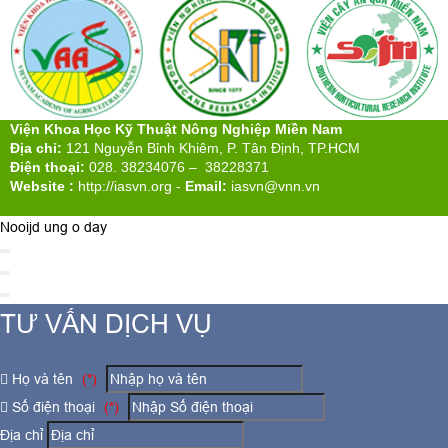
Viện Khoa Học Kỹ Thuật Nông Nghiệp Miền Nam
Địa chỉ:
121 Nguyễn Bỉnh Khiêm, P. Tân Định, TP.HCM
Điện thoại:
028. 38234076 – 38228371
Website :
http://iasvn.org
-
Email:
iasvn@vnn.vn
Nooijd ung o day
TƯ VẤN DỊCH VỤ
Họ và tên
(*)
Số điện thoại
(*)
Địa chỉ