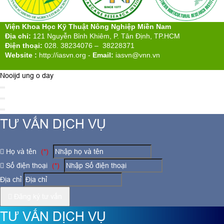
Viện Khoa Học Kỹ Thuật Nông Nghiệp Miền Nam
Địa chỉ:
121 Nguyễn Bỉnh Khiêm, P. Tân Định, TP.HCM
Điện thoại:
028. 38234076 – 38228371
Website :
http://iasvn.org
-
Email:
iasvn@vnn.vn
Nooijd ung o day
TƯ VẤN DỊCH VỤ
Họ và tên
(*)
Số điện thoại
(*)
Địa chỉ
Đăng ký tư vấn
TƯ VẤN DỊCH VỤ