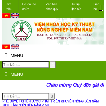
Giới
Cơ cấu tổ
Văn bản
Tư liệu
Liên
thiệu
chức
pháp quy
lịch sử
hệ
MENU
MENU
Chào mừng Quý độc giả đến 
PHÊ DUYỆT CHIẾN LƯỢC PHÁT TRIỂN KHUYẾN NÔNG ĐẾN NĂM
2030, TẦM NHÌN ĐẾN NĂM 2050