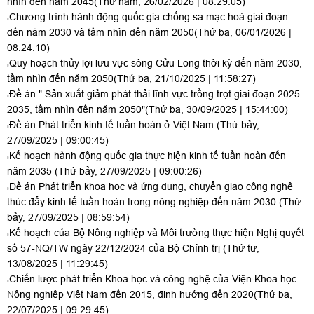
nhìn đến năm 2045
(Thứ năm, 26/02/2026 | 08:29:05)
Chương trình hành động quốc gia chống sa mạc hoá giai đoạn
đến năm 2030 và tầm nhìn đến năm 2050
(Thứ ba, 06/01/2026 |
08:24:10)
Quy hoạch thủy lợi lưu vực sông Cửu Long thời kỳ đến năm 2030,
tầm nhìn đến năm 2050
(Thứ ba, 21/10/2025 | 11:58:27)
Đề án " Sản xuất giảm phát thải lĩnh vực trồng trọt giai đoạn 2025 -
2035, tầm nhìn đến năm 2050"
(Thứ ba, 30/09/2025 | 15:44:00)
Đề án Phát triển kinh tế tuần hoàn ở Việt Nam
(Thứ bảy,
27/09/2025 | 09:00:45)
Kế hoạch hành động quốc gia thực hiện kinh tế tuần hoàn đến
năm 2035
(Thứ bảy, 27/09/2025 | 09:00:26)
Đề án Phát triển khoa học và ứng dụng, chuyển giao công nghệ
thúc đẩy kinh tế tuần hoàn trong nông nghiệp đến năm 2030
(Thứ
bảy, 27/09/2025 | 08:59:54)
Kế hoạch của Bộ Nông nghiệp và Môi trường thực hiện Nghị quyết
số 57-NQ/TW ngày 22/12/2024 của Bộ Chính trị
(Thứ tư,
13/08/2025 | 11:29:45)
Chiến lược phát triển Khoa học và công nghệ của Viện Khoa học
Nông nghiệp Việt Nam đến 2015, định hướng đến 2020
(Thứ ba,
22/07/2025 | 09:29:45)