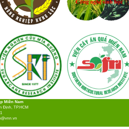
ệp Miền Nam
ân Định, TP.HCM
71
n@vnn.vn