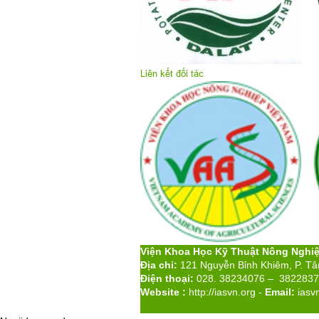
Liên kết đối tác
Viện Khoa Học Kỹ Thuật Nông Nghi
Địa chỉ:
121 Nguyễn Bỉnh Khiêm, P. T
Điện thoại:
028. 38234076 – 382283
Website :
http://iasvn.org
-
Email:
iasv