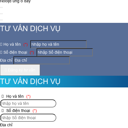
Nooijd ung o day
TƯ VẤN DỊCH VỤ
Họ và tên
(*)
Số điện thoại
(*)
Địa chỉ
Đăng ký tư vấn
TƯ VẤN DỊCH VỤ
Họ và tên
(*)
Số điện thoại
(*)
Địa chỉ