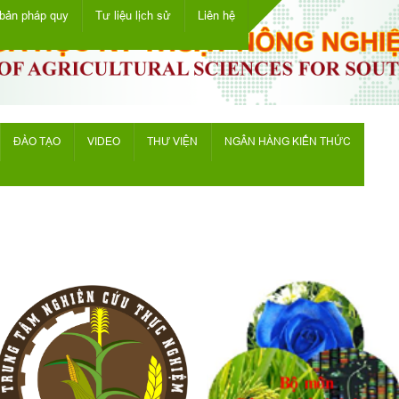
bản pháp quy
Tư liệu lịch sử
Liên hệ
ĐÀO TẠO
VIDEO
THƯ VIỆN
NGÂN HÀNG KIẾN THỨC