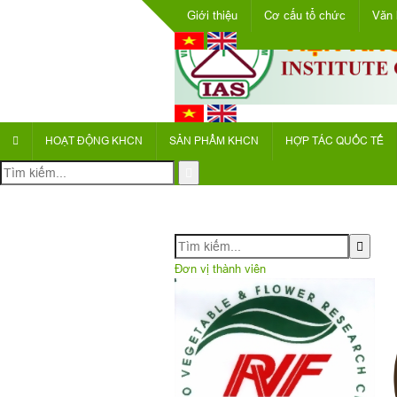
Giới thiệu
Cơ cấu tổ chức
Văn 
HOẠT ĐỘNG KHCN
SẢN PHẨM KHCN
HỢP TÁC QUỐC TẾ
Đơn vị thành viên