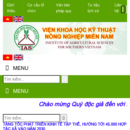
Giới
Cơ cấu tổ
Văn bản
Tư liệu
Liên
thiệu
chức
pháp quy
lịch sử
hệ
MENU
MENU
Chào mừng Quý độc giả đến với tra
TĂNG TỐC PHÁT TRIỂN KINH TẾ TẬP THỂ, HƯỚNG TỚI 45.000 HỢP
TÁC XÃ VÀO NĂM 2030