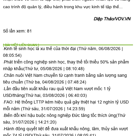
cao trình độ quản lý, điều hành trong khu vực kinh tế tập thể...
Diệp Thảo/VOV.VN
Số lần xem: 81
[ BÀI VIẾT LIÊN QUAN ]
Kinh tế sinh học là xu thế của thời đại
(Thứ năm, 06/08/2026 |
08:05:54)
Phát triển công nghiệp sinh học, thay thế tối thiểu 50% sản phẩm
nhập khẩu
(Thứ tư, 05/08/2026 | 08:10:48)
Chăn nuôi Việt Nam chuyển từ cạnh tranh bằng sản lượng sang
tiêu chuẩn
(Thứ ba, 04/08/2026 | 07:48:24)
Lần đầu tiên xuất khẩu rau quả Việt Nam vượt mốc 1 tỷ
USD/tháng
(Thứ hai, 03/08/2026 | 06:40:03)
FAO: Hệ thống LTTP kém hiệu quả gây thiệt hại 12 nghìn tỷ USD
mỗi năm
(Thứ sáu, 31/07/2026 | 14:23:59)
Biến đổi khí hậu buộc nông nghiệp Đức tăng tốc thích ứng
(Thứ
sáu, 31/07/2026 | 14:21:20)
Hành động quyết liệt để đưa xuất khẩu nông, lâm, thủy sản vượt
mốc 74 tỷ USD
(Thứ sáu, 31/07/2026 | 08:05:41)