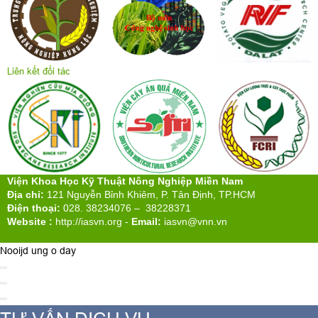
Liên kết đối tác
Viện Khoa Học Kỹ Thuật Nông Nghiệp Miền Nam
Địa chỉ:
121 Nguyễn Bỉnh Khiêm, P. Tân Định, TP.HCM
Điện thoại:
028. 38234076 – 38228371
Website :
http://iasvn.org
-
Email:
iasvn@vnn.vn
Nooijd ung o day