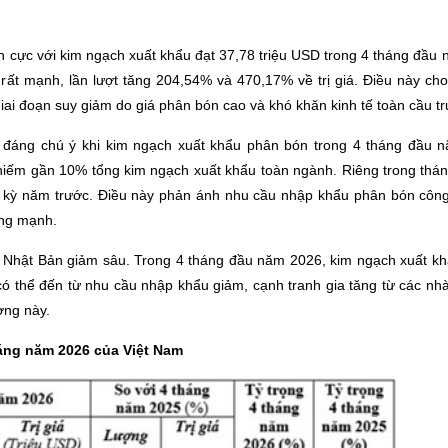
h cực với kim ngạch xuất khẩu đạt 37,78 triệu USD trong 4 tháng đầu 
ất mạnh, lần lượt tăng 204,54% và 470,17% về trị giá. Điều này cho
ai đoạn suy giảm do giá phân bón cao và khó khăn kinh tế toàn cầu tr
 đáng chú ý khi kim ngạch xuất khẩu phân bón trong 4 tháng đầu n
hiếm gần 10% tổng kim ngạch xuất khẩu toàn ngành. Riêng trong thá
ùng kỳ năm trước. Điều này phản ánh nhu cầu nhập khẩu phân bón côn
ăng mạnh.
à Nhật Bản giảm sâu. Trong 4 tháng đầu năm 2026, kim ngạch xuất k
 thể đến từ nhu cầu nhập khẩu giảm, cạnh tranh gia tăng từ các nh
ờng này.
áng năm 2026 của Việt Nam