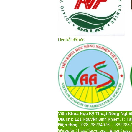
Liên kết đối tác
Viện Khoa Học Kỹ Thuật Nông Nghi
Địa chỉ:
121 Nguyễn Bỉnh Khiêm, P. T
Điện thoại:
028. 38234076 – 382283
Website :
http://iasvn.org
-
Email:
iasv