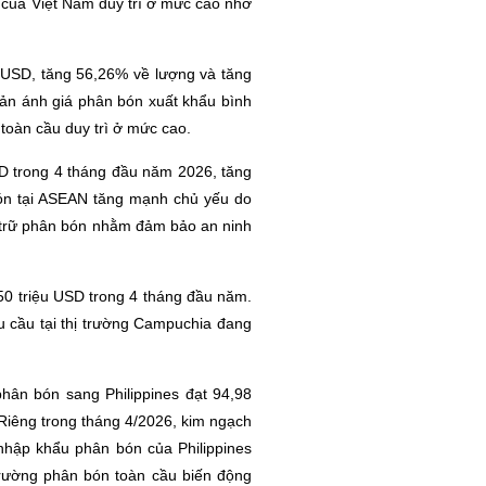
n của Việt Nam duy trì ở mức cao nhờ
u USD, tăng 56,26% về lượng và tăng
phản ánh giá phân bón xuất khẩu bình
 toàn cầu duy trì ở mức cao.
USD trong 4 tháng đầu năm 2026, tăng
ón tại ASEAN tăng mạnh chủ yếu do
ự trữ phân bón nhằm đảm bảo an ninh
,50 triệu USD trong 4 tháng đầu năm.
u cầu tại thị trường Campuchia đang
phân bón sang Philippines đạt 94,98
. Riêng trong tháng 4/2026, kim ngạch
 nhập khẩu phân bón của Philippines
trường phân bón toàn cầu biến động