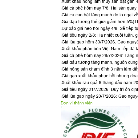
Xuất khẩu nông lâm thủy sản đạt gần 4
Giá cà phê hôm nay 7/8: Hai sàn qua
Giá ca cao bật tăng mạnh do lo ngại v
Giá đậu tương thế giới giảm hơn 5%
(T
Dự báo giá heo hơi ngày 4/8: Sẽ tiếp t
Giá tiêu ngày 2/8: Hạ nhiệt cuối tuần, g
Giá lúa gạo hôm 30/7/2026: Gạo nguyê
Xuất khẩu phân bón Việt Nam tiếp đà t
Giá cà phê hôm nay 28/7/2026: Tăng n
Giá đậu tương tăng mạnh, nguồn cung 
Giá nông sản chạm đỉnh 3 năm làm dấy
Giá gạo xuất khẩu phục hồi nhưng doan
Xuất khẩu rau quả 6 tháng đầu năm 2026
Giá tiêu ngày 21/7/2026: Duy trì ổn đị
Giá lúa gạo ngày 20/7/2026: Gạo nguyê
Đơn vị thành viên