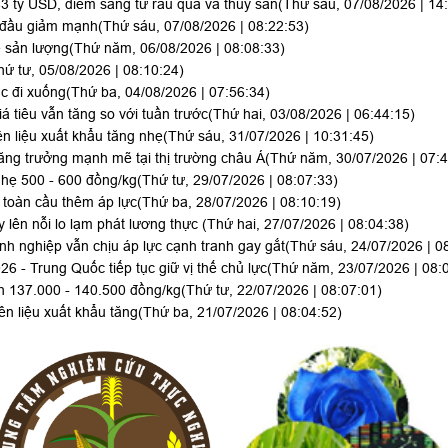
3 tỷ USD, điểm sáng từ rau quả và thủy sản
(Thứ sáu, 07/08/2026 | 14
y đầu giảm mạnh
(Thứ sáu, 07/08/2026 | 08:22:53)
ề sản lượng
(Thứ năm, 06/08/2026 | 08:08:33)
hứ tư, 05/08/2026 | 08:10:24)
ục đi xuống
(Thứ ba, 04/08/2026 | 07:56:34)
iá tiêu vẫn tăng so với tuần trước
(Thứ hai, 03/08/2026 | 06:44:15)
n liệu xuất khẩu tăng nhẹ
(Thứ sáu, 31/07/2026 | 10:31:45)
ăng trưởng mạnh mẽ tại thị trường châu Á
(Thứ năm, 30/07/2026 | 07:4
hẹ 500 - 600 đồng/kg
(Thứ tư, 29/07/2026 | 08:07:33)
toàn cầu thêm áp lực
(Thứ ba, 28/07/2026 | 08:10:19)
 lên nỗi lo lạm phát lương thực
(Thứ hai, 27/07/2026 | 08:04:38)
h nghiệp vẫn chịu áp lực cạnh tranh gay gắt
(Thứ sáu, 24/07/2026 | 0
 - Trung Quốc tiếp tục giữ vị thế chủ lực
(Thứ năm, 23/07/2026 | 08:
nh 137.000 - 140.500 đồng/kg
(Thứ tư, 22/07/2026 | 08:07:01)
n liệu xuất khẩu tăng
(Thứ ba, 21/07/2026 | 08:04:52)