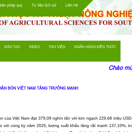
bản pháp quy
Tư liệu lịch sử
Liên hệ
ĐÀO TẠO
VIDEO
THƯ VIỆN
NGÂN HÀNG KIẾN THỨC
Chào mừng
PHÂN BÓN VIỆT NAM TĂNG TRƯỞNG MẠNH
ón của Việt Nam đạt 379,09 nghìn tấn với kim ngạch 229,68 triệu US
 So với cùng kỳ năm 2025, lượng xuất khẩu tăng rất mạnh 137,10%, tr