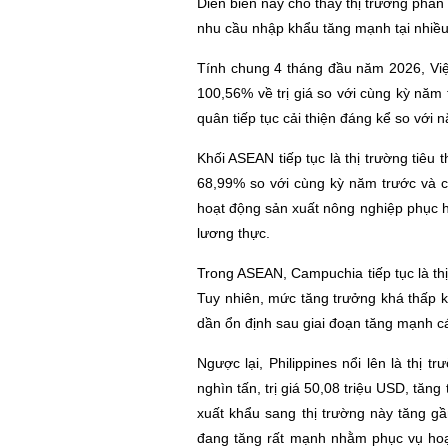
Diễn biến này cho thấy thị trường phân
nhu cầu nhập khẩu tăng mạnh tại nhiều
Tính chung 4 tháng đầu năm 2026, Việ
100,56% về trị giá so với cùng kỳ năm 
quân tiếp tục cải thiện đáng kể so với
Khối ASEAN tiếp tục là thị trường tiêu
68,99% so với cùng kỳ năm trước và 
hoạt động sản xuất nông nghiệp phục h
lương thực.
Trong ASEAN, Campuchia tiếp tục là thị
Tuy nhiên, mức tăng trưởng khá thấp k
dần ổn định sau giai đoạn tăng mạnh c
Ngược lại, Philippines nổi lên là thị
nghìn tấn, trị giá 50,08 triệu USD, tăn
xuất khẩu sang thị trường này tăng gầ
đang tăng rất mạnh nhằm phục vụ hoạt