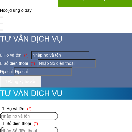
Nooijd ung o day
TƯ VẤN DỊCH VỤ
Họ và tên
(*)
Số điện thoại
(*)
Địa chỉ
Đăng ký tư vấn
TƯ VẤN DỊCH VỤ
Họ và tên
(*)
Số điện thoại
(*)