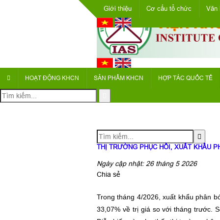
Giới thiệu
Cơ cấu tổ chức
Văn 
HOẠT ĐỘNG KHCN
SẢN PHẨM KHCN
HỢP TÁC QUỐC TẾ
THỊ TRƯỜNG PHỤC HỒI, XUẤT KHẨU 
Ngày cập nhật: 26 tháng 5 2026
Chia sẻ
Trong tháng 4/2026, xuất khẩu phân b
33,07% về trị giá so với tháng trước.