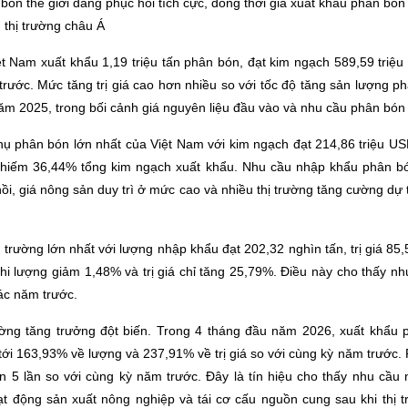
 bón thế giới đang phục hồi tích cực, đồng thời giá xuất khẩu phân bó
 thị trường châu Á
t Nam xuất khẩu 1,19 triệu tấn phân bón, đạt kim ngạch 589,59 triệ
trước. Mức tăng trị giá cao hơn nhiều so với tốc độ tăng sản lượng 
 năm 2025, trong bối cảnh giá nguyên liệu đầu vào và nhu cầu phân bón
 thụ phân bón lớn nhất của Việt Nam với kim ngạch đạt 214,86 triệu 
chiếm 36,44% tổng kim ngạch xuất khẩu. Nhu cầu nhập khẩu phân b
ồi, giá nông sản duy trì ở mức cao và nhiều thị trường tăng cường d
 trường lớn nhất với lượng nhập khẩu đạt 202,32 nghìn tấn, trị giá 85
hi lượng giảm 1,48% và trị giá chỉ tăng 25,79%. Điều này cho thấy nh
ác năm trước.
 trường tăng trưởng đột biến. Trong 4 tháng đầu năm 2026, xuất khẩu 
g tới 163,93% về lượng và 237,91% về trị giá so với cùng kỳ năm trước
n 5 lần so với cùng kỳ năm trước. Đây là tín hiệu cho thấy nhu cầu
 động sản xuất nông nghiệp và tái cơ cấu nguồn cung sau khi thị 