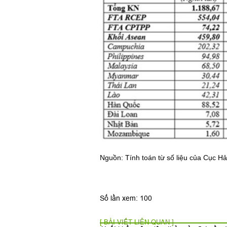
Nguồn: Tính toán từ số liệu của Cục Hả
Số lần xem: 100
[ BÀI VIẾT LIÊN QUAN ]