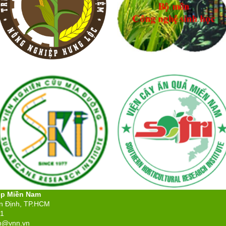
ệp Miền Nam
ân Định, TP.HCM
71
n@vnn.vn