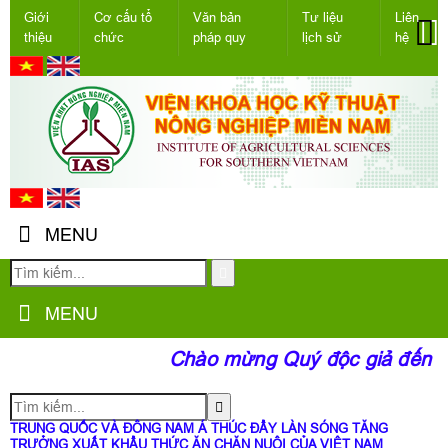
Giới
Cơ cấu tổ
Văn bản
Tư liệu
Liên
thiệu
chức
pháp quy
lịch sử
hệ
MENU
MENU
Chào mừng Quý độc giả đến với
TRUNG QUỐC VÀ ĐÔNG NAM Á THÚC ĐẨY LÀN SÓNG TĂNG
TRƯỞNG XUẤT KHẨU THỨC ĂN CHĂN NUÔI CỦA VIỆT NAM