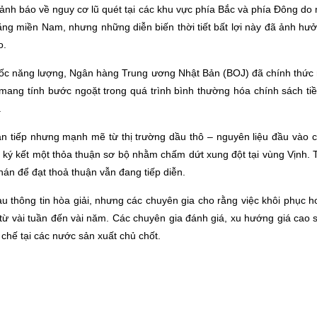
 cảnh báo về nguy cơ lũ quét tại các khu vực phía Bắc và phía Đông d
ằng miền Nam, nhưng những diễn biến thời tiết bất lợi này đã ảnh hưở
o.
ốc năng lượng, Ngân hàng Trung ương Nhật Bản (BOJ) đã chính thức n
mang tính bước ngoặt trong quá trình bình thường hóa chính sách tiề
.
ián tiếp nhưng mạnh mẽ từ thị trường dầu thô – nguyên liệu đầu vào
ký kết một thỏa thuận sơ bộ nhằm chấm dứt xung đột tại vùng Vịnh. T
án để đạt thoả thuận vẫn đang tiếp diễn.
u thông tin hòa giải, nhưng các chuyên gia cho rằng việc khôi phục 
từ vài tuần đến vài năm. Các chuyên gia đánh giá, xu hướng giá cao
 chế tại các nước sản xuất chủ chốt.