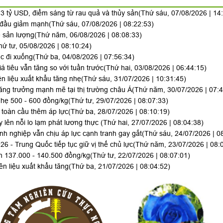
3 tỷ USD, điểm sáng từ rau quả và thủy sản
(Thứ sáu, 07/08/2026 | 14
y đầu giảm mạnh
(Thứ sáu, 07/08/2026 | 08:22:53)
ề sản lượng
(Thứ năm, 06/08/2026 | 08:08:33)
hứ tư, 05/08/2026 | 08:10:24)
ục đi xuống
(Thứ ba, 04/08/2026 | 07:56:34)
iá tiêu vẫn tăng so với tuần trước
(Thứ hai, 03/08/2026 | 06:44:15)
n liệu xuất khẩu tăng nhẹ
(Thứ sáu, 31/07/2026 | 10:31:45)
ăng trưởng mạnh mẽ tại thị trường châu Á
(Thứ năm, 30/07/2026 | 07:4
hẹ 500 - 600 đồng/kg
(Thứ tư, 29/07/2026 | 08:07:33)
toàn cầu thêm áp lực
(Thứ ba, 28/07/2026 | 08:10:19)
 lên nỗi lo lạm phát lương thực
(Thứ hai, 27/07/2026 | 08:04:38)
h nghiệp vẫn chịu áp lực cạnh tranh gay gắt
(Thứ sáu, 24/07/2026 | 0
 - Trung Quốc tiếp tục giữ vị thế chủ lực
(Thứ năm, 23/07/2026 | 08:
nh 137.000 - 140.500 đồng/kg
(Thứ tư, 22/07/2026 | 08:07:01)
n liệu xuất khẩu tăng
(Thứ ba, 21/07/2026 | 08:04:52)