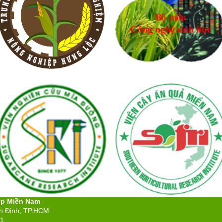
ệp Miền Nam
ân Định, TP.HCM
71