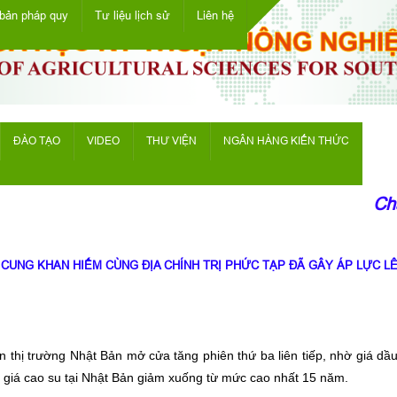
bản pháp quy
Tư liệu lịch sử
Liên hệ
ĐÀO TẠO
VIDEO
THƯ VIỆN
NGÂN HÀNG KIẾN THỨC
Chào
 CUNG KHAN HIẾM CÙNG ĐỊA CHÍNH TRỊ PHỨC TẠP ĐÃ GÂY ÁP LỰC L
n thị trường Nhật Bản mở cửa tăng phiên thứ ba liên tiếp, nhờ giá dầ
n giá cao su tại Nhật Bản giảm xuống từ mức cao nhất 15 năm.