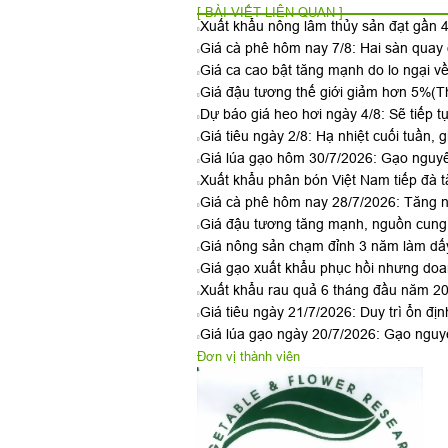
[ BÀI VIẾT LIÊN QUAN ]
Xuất khẩu nông lâm thủy sản đạt gần 4
Giá cà phê hôm nay 7/8: Hai sàn qua
Giá ca cao bật tăng mạnh do lo ngại v
Giá đậu tương thế giới giảm hơn 5%
(T
Dự báo giá heo hơi ngày 4/8: Sẽ tiếp t
Giá tiêu ngày 2/8: Hạ nhiệt cuối tuần, g
Giá lúa gạo hôm 30/7/2026: Gạo nguyê
Xuất khẩu phân bón Việt Nam tiếp đà t
Giá cà phê hôm nay 28/7/2026: Tăng n
Giá đậu tương tăng mạnh, nguồn cung 
Giá nông sản chạm đỉnh 3 năm làm dấy
Giá gạo xuất khẩu phục hồi nhưng doan
Xuất khẩu rau quả 6 tháng đầu năm 2026
Giá tiêu ngày 21/7/2026: Duy trì ổn đị
Giá lúa gạo ngày 20/7/2026: Gạo nguyê
Đơn vị thành viên