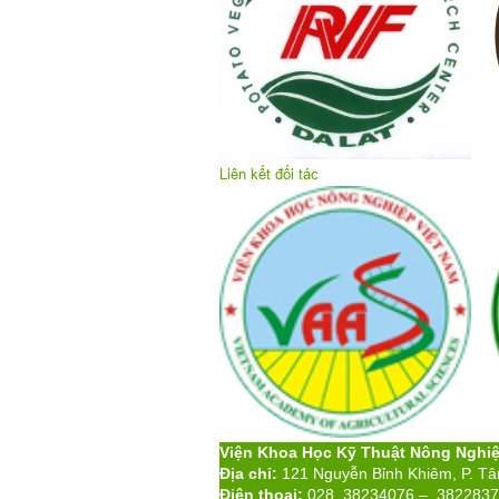
Liên kết đối tác
Viện Khoa Học Kỹ Thuật Nông Nghi
Địa chỉ:
121 Nguyễn Bỉnh Khiêm, P. T
Điện thoại:
028. 38234076 – 382283