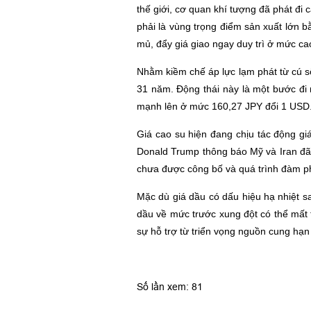
thế giới, cơ quan khí tượng đã phát đi
phải là vùng trọng điểm sản xuất lớn b
mủ, đẩy giá giao ngay duy trì ở mức ca
Nhằm kiềm chế áp lực lạm phát từ cú s
31 năm. Động thái này là một bước đi 
mạnh lên ở mức 160,27 JPY đổi 1 USD
Giá cao su hiện đang chịu tác động g
Donald Trump thông báo Mỹ và Iran đã 
chưa được công bố và quá trình đàm ph
Mặc dù giá dầu có dấu hiệu hạ nhiệt sa
dầu về mức trước xung đột có thể mất 
sự hỗ trợ từ triển vọng nguồn cung hạn
Số lần xem: 81