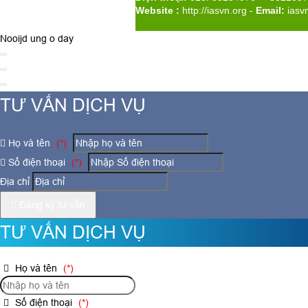
Website :
http://iasvn.org
-
Email:
iasv
Nooijd ung o day
TƯ VẤN DỊCH VỤ
Họ và tên
(*)
Số điện thoại
(*)
Địa chỉ
Đăng ký tư vấn
TƯ VẤN DỊCH VỤ
Họ và tên
(*)
Số điện thoại
(*)