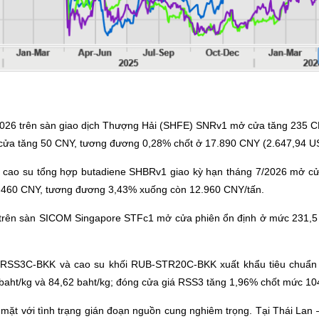
2026 trên sàn giao dịch Thượng Hải (SHFE) SNRv1 mở cửa tăng 235 
cửa tăng 50 CNY, tương đương 0,28% chốt ở 17.890 CNY (2.647,94 US
ng cao su tổng hợp butadiene SHBRv1 giao kỳ hạn tháng 7/2026 mở 
m 460 CNY, tương đương 3,43% xuống còn 12.960 CNY/tấn.
trên sàn SICOM Singapore STFc1 mở cửa phiên ổn định ở mức 231,5 
-RSS3C-BKK và cao su khối RUB-STR20C-BKK xuất khẩu tiêu chuẩn 
aht/kg và 84,62 baht/kg; đóng cửa giá RSS3 tăng 1,96% chốt mức 104
 mặt với tình trạng gián đoạn nguồn cung nghiêm trọng. Tại Thái Lan