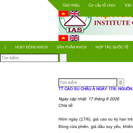
Giới thiệu
Cơ cấu tổ chức
Văn 
HOẠT ĐỘNG KHCN
SẢN PHẨM KHCN
HỢP TÁC QUỐC TẾ
TT CAO SU CHÂU Á NGÀY 17/6: NGUỒN
Ngày cập nhật: 17 tháng 6 2026
Chia sẻ
Hôm ngày (17/6), giá cao su kỳ hạn trê
Đóng cửa phiên, giá dầu suy yếu, khiế