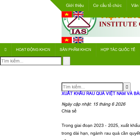
Giới thiệu
Cơ cấu tổ chức
Văn 
HOẠT ĐỘNG KHCN
SẢN PHẨM KHCN
HỢP TÁC QUỐC TẾ
XUẤT KHẨU RAU QUẢ VIỆT NAM VÀ BÀ
Ngày cập nhật: 15 tháng 6 2026
Chia sẻ
Trong giai đoạn 2023 - 2025, xuất khẩu
trong dài hạn, ngành rau quả cần quyết 