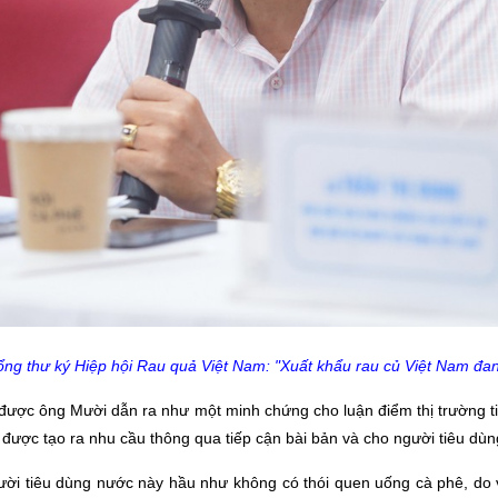
g thư ký Hiệp hội Rau quả Việt Nam: "Xuất khẩu rau củ Việt Nam đa
 được ông Mười dẫn ra như một minh chứng cho luận điểm thị trường ti
ể được tạo ra nhu cầu thông qua tiếp cận bài bản và cho người tiêu dù
ười tiêu dùng nước này hầu như không có thói quen uống cà phê, do 