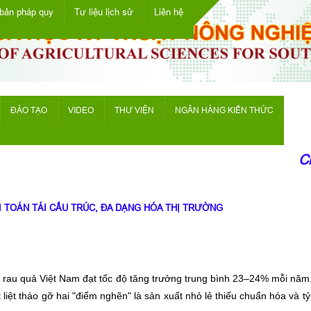
bản pháp quy
Tư liệu lịch sử
Liên hệ
ĐÀO TẠO
VIDEO
THƯ VIỆN
NGÂN HÀNG KIẾN THỨC
Chào 
I TOÁN TÁI CẤU TRÚC, ĐA DẠNG HÓA THỊ TRƯỜNG
 rau quả Việt Nam đạt tốc độ tăng trưởng trung bình 23–24% mỗi năm.
liệt tháo gỡ hai "điểm nghẽn" là sản xuất nhỏ lẻ thiếu chuẩn hóa và tỷ