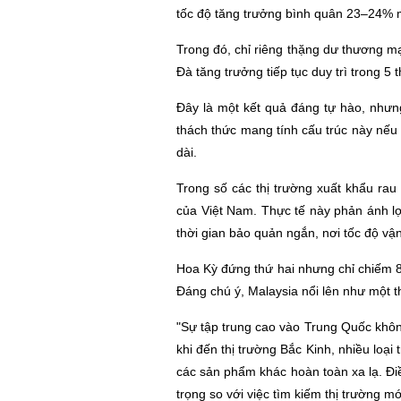
tốc độ tăng trưởng bình quân 23–24% 
Trong đó, chỉ riêng thặng dư thương 
Đà tăng trưởng tiếp tục duy trì trong 
Đây là một kết quả đáng tự hào, nhưn
thách thức mang tính cấu trúc này nếu k
dài.
Trong số các thị trường xuất khẩu rau
của Việt Nam. Thực tế này phản ánh lợi 
thời gian bảo quản ngắn, nơi tốc độ vận
Hoa Kỳ đứng thứ hai nhưng chỉ chiếm 
Đáng chú ý, Malaysia nổi lên như một th
"Sự tập trung cao vào Trung Quốc không
khi đến thị trường Bắc Kinh, nhiều loại
các sản phẩm khác hoàn toàn xa lạ. Đ
trọng so với việc tìm kiếm thị trường mớ