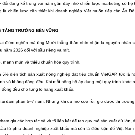
hay đổi đáng kể trong vài năm gần đây nhờ chiến lược marketing có hệ
 là chiến lược cần thiết khi doanh nghiệp Việt muốn tiếp cận Ấn Độ
ĐỂ TĂNG TRƯỞNG BỀN VỮNG
hai điểm nghẽn mà ông Mười thẳng thắn nhìn nhận là nguyên nhân c
u năm 2026 đối với sầu riêng và mít.
, manh mún và thiếu chuẩn hóa quy trình.
 5% diện tích sản xuất nông nghiệp đạt tiêu chuẩn VietGAP, tức là 
ịnh và không đồng đều. Khi mỗi nông hộ áp dụng một quy trình khác 
g đồng đều cho từng lô hàng xuất khẩu.
phải đàm phán 5–7 năm. Nhưng khi đã mở cửa rồi, giữ được thị trườn
ham gia các hợp tác xã và tổ liên kết để tạo quy mô sản xuất đủ lớn, 
 cầu từ phía doanh nghiệp xuất khẩu mà còn là điều kiện để Việt Nam