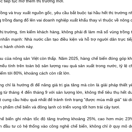
ệc tiếp tục mở thêm thị trường mới.
rồng và truy xuất nguồn gốc, yêu cầu bắt buộc tại hầu hết thị trường n
 trồng đang đổ lên vai doanh nghiệp xuất khẩu thay vì thuộc về nông 
thị trường, tìm kiếm khách hàng, không phải đi làm mã số vùng trồng
 nhấn mạnh: Nhà nước cần tạo điều kiện và hỗ trợ người dân trực tiế
c hành chính này.
âu của nông sản Việt còn thấp. Năm 2025, hàng chế biến đóng góp k
ếu tính trên toàn bộ sản lượng rau quả sản xuất trong nước, tỷ lệ 
hiếm tới 80%, khoảng cách còn rất lớn.
 chỉ là hướng đi để nâng giá trị gia tăng mà còn là giải pháp thiết 
 từ tháng 4 đến tháng 9 với sản lượng lớn, không thể tiêu thụ hết d
ết cung cầu hiệu quả nhất để tránh tình trạng "được mùa mất giá" tái
 phẩm chế biến và đông lạnh có triển vọng tốt hơn trái cây tươi.
chế biến ghi nhận tốc độ tăng trưởng khoảng 25%, cao hơn mức 2
ần đầu tư có hệ thống vào công nghệ chế biến, không chỉ ở quy mô 