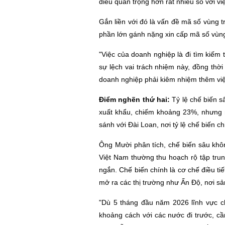
điều quan trọng hơn rất nhiều so với vi
Gắn liền với đó là vấn đề mã số vùng t
phần lớn gánh nặng xin cấp mã số vùng
"Việc của doanh nghiệp là đi tìm kiếm 
sự lệch vai trách nhiệm này, đồng thời
doanh nghiệp phải kiêm nhiệm thêm việ
Điểm nghẽn thứ hai:
Tỷ lệ chế biến s
xuất khẩu, chiếm khoảng 23%, nhưng n
sánh với Đài Loan, nơi tỷ lệ chế biến c
Ông Mười phân tích, chế biến sâu không
Việt Nam thường thu hoạch rộ tập trung
ngắn. Chế biến chính là cơ chế điều ti
mở ra các thị trường như Ấn Độ, nơi sản
"Dù 5 tháng đầu năm 2026 lĩnh vực 
khoảng cách với các nước đi trước, c