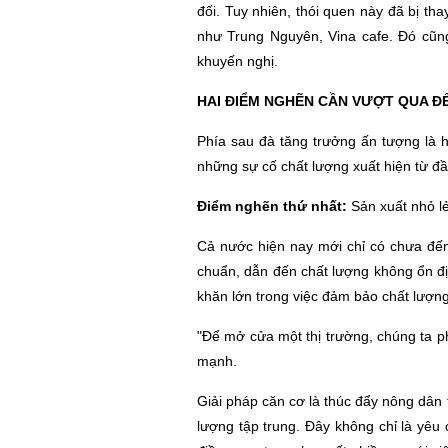
đối. Tuy nhiên, thói quen này đã bị t
như Trung Nguyên, Vina cafe. Đó cũng
khuyến nghị.
HAI ĐIỂM NGHẼN CẦN VƯỢT QUA 
Phía sau đà tăng trưởng ấn tượng là 
những sự cố chất lượng xuất hiện từ đầ
Điểm nghẽn thứ nhất:
Sản xuất nhỏ lẻ
Cả nước hiện nay mới chỉ có chưa đến
chuẩn, dẫn đến chất lượng không ổn đ
khăn lớn trong việc đảm bảo chất lượn
"Để mở cửa một thị trường, chúng ta 
mạnh.
Giải pháp căn cơ là thúc đẩy nông dân t
lượng tập trung. Đây không chỉ là yêu