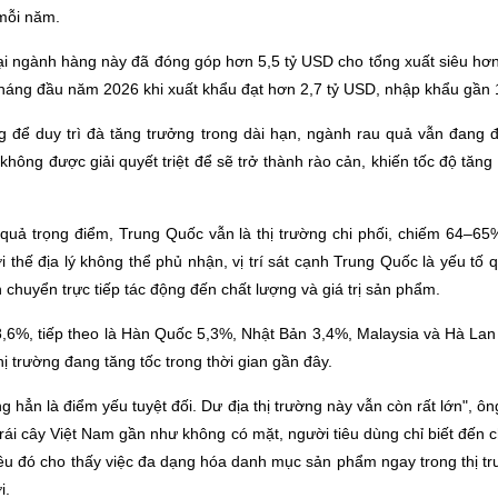
mỗi năm.
mại ngành hàng này đã đóng góp hơn 5,5 tỷ USD cho tổng xuất siêu h
5 tháng đầu năm 2026 khi xuất khẩu đạt hơn 2,7 tỷ USD, nhập khẩu gần 
g để duy trì đà tăng trưởng trong dài hạn, ngành rau quả vẫn đang 
hông được giải quyết triệt để sẽ trở thành rào cản, khiến tốc độ tăng t
 quả trọng điểm, Trung Quốc vẫn là thị trường chi phối, chiếm 64–6
thế địa lý không thể phủ nhận, vị trí sát cạnh Trung Quốc là yếu tố q
 chuyển trực tiếp tác động đến chất lượng và giá trị sản phẩm.
8,6%, tiếp theo là Hàn Quốc 5,3%, Nhật Bản 3,4%, Malaysia và Hà La
ị trường đang tăng tốc trong thời gian gần đây.
 hẳn là điểm yếu tuyệt đối. Dư địa thị trường này vẫn còn rất lớn", ôn
 trái cây Việt Nam gần như không có mặt, người tiêu dùng chỉ biết đến c
iều đó cho thấy việc đa dạng hóa danh mục sản phẩm ngay trong thị 
i.