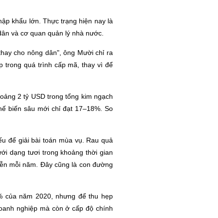
hập khẩu lớn. Thực trạng hiện nay là
dân và cơ quan quản lý nhà nước.
 thay cho nông dân", ông Mười chỉ ra
p trong quá trình cấp mã, thay vì để
hoảng 2 tỷ USD trong tổng kim ngạch
chế biến sâu mới chỉ đạt 17–18%. So
yếu để giải bài toán mùa vụ. Rau quả
ưới dạng tươi trong khoảng thời gian
 diễn mỗi năm. Đây cũng là con đường
3% của năm 2020, nhưng để thu hẹp
doanh nghiệp mà còn ở cấp độ chính