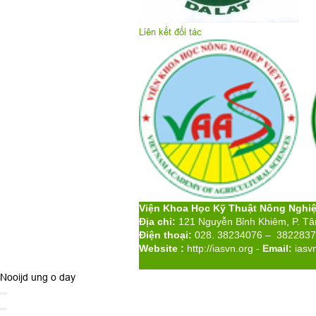
Liên kết đối tác
Viện Khoa Học Kỹ Thuật Nông Nghi
Địa chỉ:
121 Nguyễn Bỉnh Khiêm, P. T
Điện thoại:
028. 38234076 – 382283
Website :
http://iasvn.org
-
Email:
iasv
Nooijd ung o day