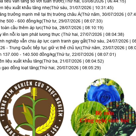
iá tiêu vẫn tăng so với tuần trước
(Thứ hai, 03/08/2026 | 06:44:15)
n liệu xuất khẩu tăng nhẹ
(Thứ sáu, 31/07/2026 | 10:31:45)
ăng trưởng mạnh mẽ tại thị trường châu Á
(Thứ năm, 30/07/2026 | 07:4
hẹ 500 - 600 đồng/kg
(Thứ tư, 29/07/2026 | 08:07:33)
toàn cầu thêm áp lực
(Thứ ba, 28/07/2026 | 08:10:19)
 lên nỗi lo lạm phát lương thực
(Thứ hai, 27/07/2026 | 08:04:38)
h nghiệp vẫn chịu áp lực cạnh tranh gay gắt
(Thứ sáu, 24/07/2026 | 0
 - Trung Quốc tiếp tục giữ vị thế chủ lực
(Thứ năm, 23/07/2026 | 08:
nh 137.000 - 140.500 đồng/kg
(Thứ tư, 22/07/2026 | 08:07:01)
n liệu xuất khẩu tăng
(Thứ ba, 21/07/2026 | 08:04:52)
a gạo đồng loạt tăng
(Thứ hai, 20/07/2026 | 08:05:29)