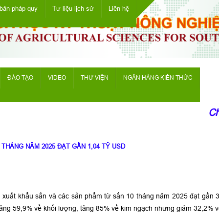
bản pháp quy
Tư liệu lịch sử
Liên hệ
ĐÀO TẠO
VIDEO
THƯ VIỆN
NGÂN HÀNG KIẾN THỨC
Chà
THÁNG NĂM 2025 ĐẠT GẦN 1,04 TỶ USD
, xuất khẩu sắn và các sản phẩm từ sắn 10 tháng năm 2025 đạt gần 3
 tăng 59,9% về khối lượng, tăng 85% về kim ngạch nhưng giảm 32,2% v