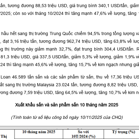
tấn, tương đương 88,53 triệu USD, giá trung bình 340,1 USD/tấn, gi
9/2025; còn so với tháng 10/2024 thì tăng mạnh 47,6% về lượng, tăn
 hầu hết sang thị trường Trung Quốc chiếm 94,5% trong tổng lượng v
đạt 3,16 triệu tấn, tương đương 962,74 triệu USD, tăng 63,8% về lư
g thị trường này giảm mạnh 32,7%, đạt trung bình 304,4 USD/tấn. 
81,3 triệu USD, giá 337,5 USD/tấn, giảm 5,3% về lượng, giảm 1,9% v
2024 thì tăng mạnh 45,6% về lượng, tăng 15,7% về kim ngạch nhưng gi
 Loan 46.589 tấn sắn và các sản phẩm từ sắn, thu về 17,36 triệu 
ất sang thị trường Malaysia 23.024 tấn, tương đương 8,82 triệu USD
tương đương 7,59 triệu USD, tăng 64,5% về lượng, tăng 10,7% về kim 
Xuất khẩu sắn và sản phẩm sắn 10 tháng năm 2025
(Tính toán từ số liệu công bố ngày 10/11/2025 của CHQ)