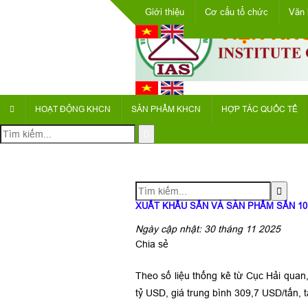
Giới thiệu
Cơ cấu tổ chức
Văn 
HOẠT ĐỘNG KHCN
SẢN PHẨM KHCN
HỢP TÁC QUỐC TẾ
XUẤT KHẨU SẮN VÀ SẢN PHẨM SẮN 10 
Ngày cập nhật: 30 tháng 11 2025
Chia sẻ
Theo số liệu thống kê từ Cục Hải quan
tỷ USD, giá trung bình 309,7 USD/tấn,