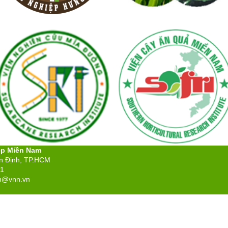
ệp Miền Nam
ân Định, TP.HCM
71
n@vnn.vn