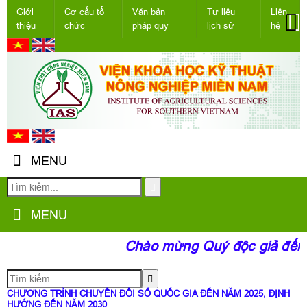
Giới
Cơ cấu tổ
Văn bản
Tư liệu
Liên
thiệu
chức
pháp quy
lịch sử
hệ
MENU
MENU
Chào mừng Quý độc giả đến v
CHƯƠNG TRÌNH CHUYỂN ĐỔI SỐ QUỐC GIA ĐẾN NĂM 2025, ĐỊNH
HƯỚNG ĐẾN NĂM 2030