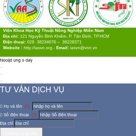
Viện Khoa Học Kỹ Thuật Nông Nghiệp Miền Nam
Địa chỉ:
121 Nguyễn Bỉnh Khiêm, P. Tân Định, TP.HCM
Điện thoại:
028. 38234076 – 38228371
Website :
http://iasvn.org
-
Email:
iasvn@vnn.vn
Nooijd ung o day
TƯ VẤN DỊCH VỤ
Họ và tên
(*)
Số điện thoại
(*)
Địa chỉ
Đăng ký tư vấn