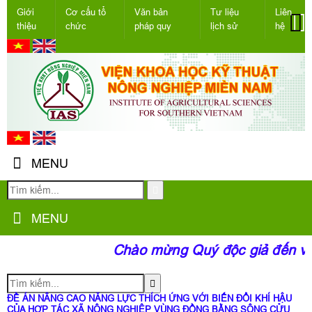
Giới
Cơ cấu tổ
Văn bản
Tư liệu
Liên
thiệu
chức
pháp quy
lịch sử
hệ
MENU
MENU
Chào mừng Quý độc giả đến với
ĐỀ ÁN NÂNG CAO NĂNG LỰC THÍCH ỨNG VỚI BIẾN ĐỔI KHÍ HẬU
CỦA HỢP TÁC XÃ NÔNG NGHIỆP VÙNG ĐỒNG BẰNG SÔNG CỬU