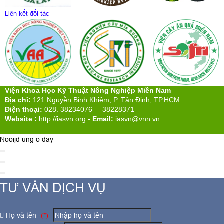
Liên kết đối tác
Viện Khoa Học Kỹ Thuật Nông Nghiệp Miền Nam
Địa chỉ:
121 Nguyễn Bỉnh Khiêm, P. Tân Định, TP.HCM
Điện thoại:
028. 38234076 – 38228371
Website :
http://iasvn.org
-
Email:
iasvn@vnn.vn
Nooijd ung o day
TƯ VẤN DỊCH VỤ
Họ và tên
(*)