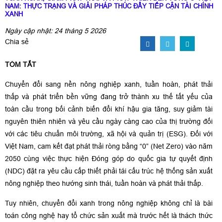
NAM: THỰC TRẠNG VÀ GIẢI PHÁP THÚC ĐẨY TIẾP CẬN TÀI CHÍNH
XANH
Ngày cập nhật: 24 tháng 5 2026
Chia sẻ
TÓM TẮT
Chuyển đổi sang nền nông nghiệp xanh, tuần hoàn, phát thải
thấp và phát triển bền vững đang trở thành xu thế tất yếu của
toàn cầu trong bối cảnh biến đổi khí hậu gia tăng, suy giảm tài
nguyên thiên nhiên và yêu cầu ngày càng cao của thị trường đối
với các tiêu chuẩn môi trường, xã hội và quản trị (ESG). Đối với
Việt Nam, cam kết đạt phát thải ròng bằng “0” (Net Zero) vào năm
2050 cùng việc thực hiện Đóng góp do quốc gia tự quyết định
(NDC) đặt ra yêu cầu cấp thiết phải tái cấu trúc hệ thống sản xuất
nông nghiệp theo hướng sinh thái, tuần hoàn và phát thải thấp.
Tuy nhiên, chuyển đổi xanh trong nông nghiệp không chỉ là bài
toán công nghệ hay tổ chức sản xuất mà trước hết là thách thức