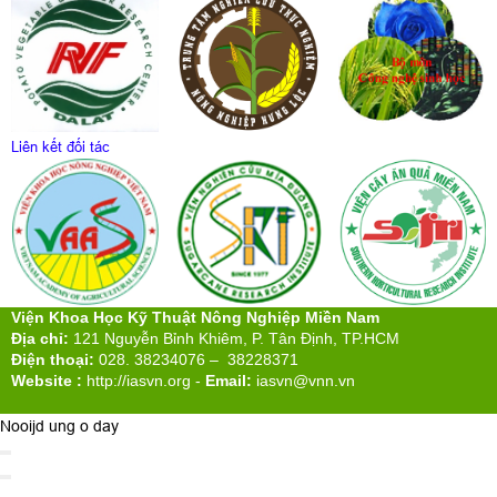
Liên kết đối tác
Viện Khoa Học Kỹ Thuật Nông Nghiệp Miền Nam
Địa chỉ:
121 Nguyễn Bỉnh Khiêm, P. Tân Định, TP.HCM
Điện thoại:
028. 38234076 – 38228371
Website :
http://iasvn.org
-
Email:
iasvn@vnn.vn
Nooijd ung o day