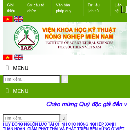
Giới
Cơ cấu tổ
Văn bản
Tư liệu
Liên
thiệu
chức
pháp quy
lịch sử
hệ
MENU
MENU
Chào mừng Quý độc giả đến với
HUY ĐỘNG NGUỒN LỰC TÀI CHÍNH CHO NÔNG NGHIỆP XANH,
TUẦN HOÀN, GIẢM PHÁT THẢI VÀ PHÁT TRIỂN BỀN VỮNG Ở VIỆT