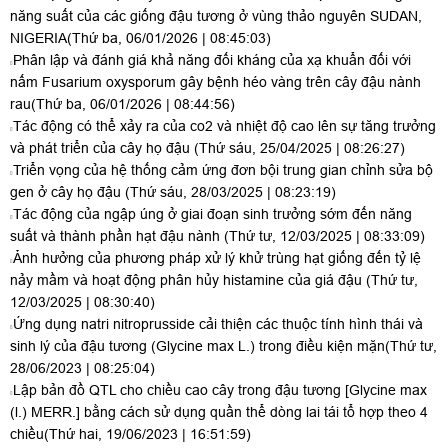
năng suất của các giống đậu tương ở vùng thảo nguyên SUDAN,
NIGERIA
(Thứ ba, 06/01/2026 | 08:45:03)
Phân lập và đánh giá khả năng đối kháng của xạ khuẩn đối với
nấm Fusarium oxysporum gây bệnh héo vàng trên cây đậu nành
rau
(Thứ ba, 06/01/2026 | 08:44:56)
Tác động có thể xảy ra của co2 và nhiệt độ cao lên sự tăng trưởng
và phát triển của cây họ đậu
(Thứ sáu, 25/04/2025 | 08:26:27)
Triển vọng của hệ thống cảm ứng đơn bội trung gian chỉnh sửa bộ
gen ở cây họ đậu
(Thứ sáu, 28/03/2025 | 08:23:19)
Tác động của ngập úng ở giai đoạn sinh trưởng sớm đến năng
suất và thành phần hạt đậu nành
(Thứ tư, 12/03/2025 | 08:33:09)
Ảnh hưởng của phương pháp xử lý khử trùng hạt giống đến tỷ lệ
nảy mầm và hoạt động phân hủy histamine của giá đậu
(Thứ tư,
12/03/2025 | 08:30:40)
Ứng dụng natri nitroprusside cải thiện các thuộc tính hình thái và
sinh lý của đậu tương (Glycine max L.) trong điều kiện mặn
(Thứ tư,
28/06/2023 | 08:25:04)
Lập bản đồ QTL cho chiều cao cây trong đậu tương [Glycine max
(l.) MERR.] bằng cách sử dụng quần thể dòng lai tái tổ hợp theo 4
chiều
(Thứ hai, 19/06/2023 | 16:51:59)