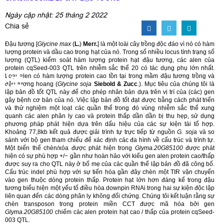
Ngày cập nhật: 25 tháng 2 2022
Chia sẻ
Đậu tương [
Glycine max
(
L.
)
Merr.
] là một loài cây trồng độc đáo vì nó có hàm
lượng protein và dầu cao trong hạt của nó. Trong số nhiều locus tính trạng số
lượng (QTL) kiểm soát hàm lượng protein hạt đậu tương, các alen của
protein cqSeed-003 QTL trên nhiễm sắc thể 20 có tác dụng phụ lớn nhất.
Loại alen có hàm lượng protein cao tồn tại trong mầm đậu tương trồng và
đậu tương hoang (
Glycine soja
Siebold & Zucc
.). Mục tiêu của chúng tôi là
lập bản đồ tốt QTL này để cho phép nhân bản dựa trên vị trí của (các) gen
gây bệnh cơ bản của nó. Việc lập bản đồ tốt đạt được bằng cách phát triển
và thử nghiệm một loạt các quần thể trong đó vùng nhiễm sắc thể xung
quanh các alen phân ly cao và protein thấp dần dần bị thu hẹp, sử dụng
phương pháp phát hiện dựa trên dấu hiệu của các sự kiện tái tổ hợp.
Khoảng 77,8kb kết quả được giải trình tự trực tiếp từ nguồn
G. soja
và so
sánh với bộ gen tham chiếu để xác định các đa hình về cấu trúc và trình tự.
Một biến thể chèn/xóa được phát hiện trong
Glyma.20G85100
được phát
hiện có sự phù hợp +/− gần như hoàn hảo với kiểu gen alen protein cao/thấp
được suy ra cho QTL này ở bố mẹ của các quần thể lập bản đồ đã công bố.
Cấu trúc indel phù hợp với sự tiến hóa gần đây chèn một TIR vận chuyển
vào gen thuộc dòng protein thấp. Protein hạt lớn hơn đáng kể trong đậu
tương biểu hiện một yếu tố điều hòa downpin RNAi trong hai sự kiện độc lập
liên quan đến các dòng phân ly không đối chứng. Chúng tôi kết luận rằng sự
chèn transposon trong protein miền CCT được mã hóa bởi gen
Glyma.20G85100
chiếm các alen protein hạt cao / thấp của protein cqSeed-
003 QTL.