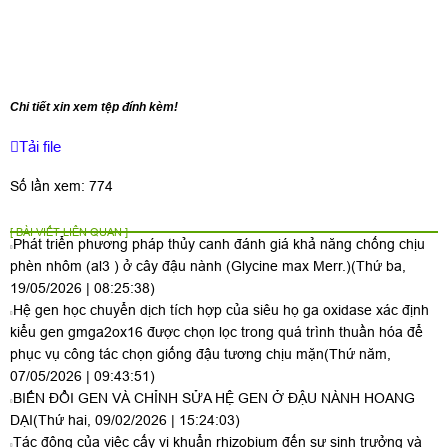
Chi tiết xin xem tệp đính kèm!
Tải file
Số lần xem: 774
[ BÀI VIẾT LIÊN QUAN ]
Phát triển phương pháp thủy canh đánh giá khả năng chống chịu
phèn nhôm (al3 ) ở cây đậu nành (Glycine max Merr.)
(Thứ ba,
19/05/2026 | 08:25:38)
Hệ gen học chuyển dịch tích hợp của siêu họ ga oxidase xác định
kiểu gen gmga2ox16 được chọn lọc trong quá trình thuần hóa để
phục vụ công tác chọn giống đậu tương chịu mặn
(Thứ năm,
07/05/2026 | 09:43:51)
BIẾN ĐỔI GEN VÀ CHỈNH SỬA HỆ GEN Ở ĐẬU NÀNH HOANG
DẠI
(Thứ hai, 09/02/2026 | 15:24:03)
Tác động của việc cấy vi khuẩn rhizobium đến sự sinh trưởng và