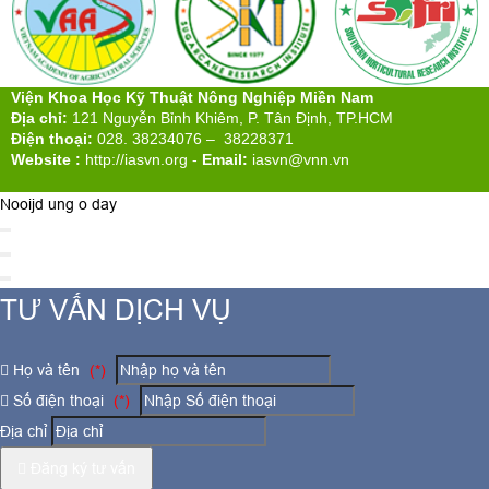
Viện Khoa Học Kỹ Thuật Nông Nghiệp Miền Nam
Địa chỉ:
121 Nguyễn Bỉnh Khiêm, P. Tân Định, TP.HCM
Điện thoại:
028. 38234076 – 38228371
Website :
http://iasvn.org
-
Email:
iasvn@vnn.vn
Nooijd ung o day
TƯ VẤN DỊCH VỤ
Họ và tên
(*)
Số điện thoại
(*)
Địa chỉ
Đăng ký tư vấn