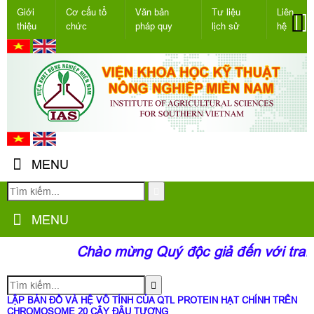
Giới
Cơ cấu tổ
Văn bản
Tư liệu
Liên
thiệu
chức
pháp quy
lịch sử
hệ
MENU
MENU
Chào mừng Quý độc giả đến với tran
LẬP BẢN ĐỒ VÀ HỆ VÔ TÍNH CỦA QTL PROTEIN HẠT CHÍNH TRÊN
CHROMOSOME 20 CÂY ĐẬU TƯƠNG