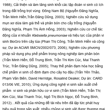
1988); Cải thiện và làm tăng sinh khối các tập đoàn vi sinh có ích
trong đất trồng trọt vùng Đông Nam Bộ (Nguyễn Đăng Nghĩa,
Trần Minh Hiền,Trần Đăng Dũng, 2003); Nghiên cứu sử dụng
mụn xơ dừa làm giá thể và phân bón cho cấy trồng (Nguyễn
Đăng Nghĩa, Phạm Thị Ánh Hồng, 2003); Nghiên cứu cơ chế tác
động của vi khuẩn
Klebsiella pneumoniae
và hiệu lực của phân vi
sinh BioGro trên cây lúa (Phan Thị Công, Trần Minh Hiền và cộng
sự, Dự án ACIAR SMCN/2002/073, 2006); Nghiên cứu phương
pháp sử dụng phụ phế phẩm trong nông nghiệp làm phân bón
(Trần Minh Hiền, Đỗ Trung Bình, Trần Thi Kim Cúc, Mai Thanh
Trúc, Trần Đăng Dũng, 2005); Thay thế phân đạm hóa học bằng
chế phẩm vi sinh cố định đạm cho cây họ đậu (Trần Yên Thảo,
Phạm Văn Biên, David Herridge, Rosalind Deaker, Dự án: CARD
013/06 VIE, 2010); Ứng dụng công nghệ vi sinh sản xuất chế
phẩm vi sinh và phân hữu cơ vi sinh (Trần Minh Hiền, Trần Thị
Kim Cúc, Mai Thanh Trúc, Ngô Thị Bích Ngọc, Đỗ Trung Bình,
2012)…Kết quả của những đề tài nêu trên đã lập tức phát huy
hiệu quả trong sản xuất, nhiều chủng vi sinh vật được thương mại