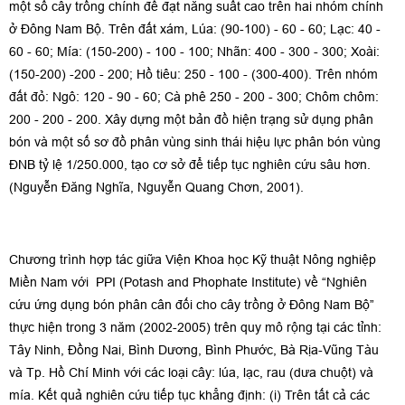
một số cây trồng chính để đạt năng suất cao trên hai nhóm chính
ở Đông Nam Bộ. Trên đất xám, Lúa: (90-100) - 60 - 60; Lạc: 40 -
60 - 60; Mía: (150-200) - 100 - 100; Nhãn: 400 - 300 - 300; Xoài:
(150-200) -200 - 200; Hồ tiêu: 250 - 100 - (300-400). Trên nhóm
đất đỏ: Ngô: 120 - 90 - 60; Cà phê 250 - 200 - 300; Chôm chôm:
200 - 200 - 200. Xây dựng một bản đồ hiện trạng sử dụng phân
bón và một số sơ đồ phân vùng sinh thái hiệu lực phân bón vùng
ĐNB tỷ lệ 1/250.000, tạo cơ sở để tiếp tục nghiên cứu sâu hơn.
(Nguyễn Đăng Nghĩa, Nguyễn Quang Chơn, 2001).
Chương trình hợp tác giữa Viện Khoa học Kỹ thuật Nông nghiệp
Miền Nam với PPI (Potash and Phophate Institute) về “Nghiên
cứu ứng dụng bón phân cân đối cho cây trồng ở Đông Nam Bộ”
thực hiện trong 3 năm (2002-2005) trên quy mô rộng tại các tỉnh:
Tây Ninh, Đồng Nai, Bình Dương, Bình Phước, Bà Rịa-Vũng Tàu
và Tp. Hồ Chí Minh với các loại cây: lúa, lạc, rau (dưa chuột) và
mía. Kết quả nghiên cứu tiếp tục khẳng định: (i) Trên tất cả các