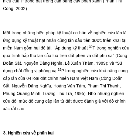
hiệu của P trong đất trồng cạn bằng cây phân xanh (Phan Thị
Công, 2002).
Một trong những biện pháp kỹ thuật cơ bản về nghiên cứu lân là
ứng dụng kỹ thuật hạt nhân cũng lần đầu tiên được triển khai tại
32
miền Nam gồm hai đề tài: “Áp dụng kỹ thuật
P trong nghiên cứu
quá trình hấp thu lân của lúa trên đất phèn và đất phù sa” (Công
Doãn Sắt, Nguyễn Đăng Nghĩa, Lê Xuân Thám, 1989); và “Sử
32
dụng chất đồng vị phóng xạ
P trong nghiên cứu khả năng cung
cấp lân của 04 loại đất chính miền Nam Việt Nam (Công Doãn
Sắt, Nguyễn Đăng Nghĩa, Hoàng Văn Tám, Phạm Thị Thanh,
Phùng Quang Minh, Lương Thu Trà, 1995). Nhờ những nghiên
cứu đó, mức độ cung cấp lân từ đất được đánh giá với độ chính
xác rất cao.
3. Nghiên cứu về phân kali