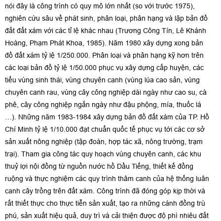
nói đây là công trình có quy mô lớn nhất (so với trước 1975),
nghiên cứu sâu về phát sinh, phân loại, phân hạng và lập bản đồ
đất đất xám với các tỉ lệ khác nhau (Trương Công Tín, Lê Khánh
Hoàng, Phạm Phát Khoa, 1985). Năm 1980 xây dựng xong bản
đồ đất xám tỷ lệ 1/250.000. Phân loại và phân hạng kỹ hơn trên
các loại bản đồ tỷ lệ 1/50.000 phục vụ xây dựng cấp huyện, các
tiểu vùng sinh thái, vùng chuyên canh (vùng lúa cao sản, vùng
chuyên canh rau, vùng cây công nghiệp dài ngày như cao su, cà
phê, cây công nghiệp ngắn ngày như đậu phộng, mía, thuốc lá
…). Những năm 1983-1984 xây dựng bản đồ đất xám của TP. Hồ
Chí Minh tỷ lệ 1/10.000 đạt chuẩn quốc tế phục vụ tới các cơ sở
sản xuất nông nghiệp (tập đoàn, hợp tác xã, nông trường, trạm
trại). Tham gia công tác quy hoạch vùng chuyên canh, các khu
thuỷ lợi nội đồng từ nguồn nước hồ Dầu Tiếng, thiết kế đồng
ruộng và thực nghiệm các quy trình thâm canh của hệ thống luân
canh cây trồng trên đất xám. Công trình đã đóng góp kịp thời và
rất thiết thực cho thực tiễn sản xuất, tạo ra những cánh đồng trù
phú, sản xuất hiệu quả, duy trì và cải thiện được độ phì nhiêu đất