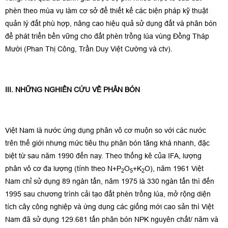
phèn theo mùa vụ làm cơ sở để thiết kế các biện pháp kỹ thuật
quản lý đất phù hợp, nâng cao hiệu quả sử dụng đất và phân bón
để phát triển bền vững cho đất phèn trồng lúa vùng Đồng Tháp
Mười (Phan Thị Công, Trần Duy Việt Cường và ctv).
III. NHỮNG NGHIÊN CỨU VỀ PHÂN BÓN
Việt Nam là nước ứng dụng phân vô cơ muộn so với các nước
trên thế giới nhưng mức tiêu thụ phân bón tăng khá nhanh, đặc
biệt từ sau năm 1990 đến nay. Theo thống kê của IFA, lượng
phân vô cơ đa lượng (tính theo N+P
O
+K
O), năm 1961 Việt
2
5
2
Nam chỉ sử dụng 89 ngàn tấn, năm 1975 là 330 ngàn tấn thì đến
1995 sau chương trình cải tạo đất phèn trồng lúa, mở rộng diện
tích cây công nghiệp và ứng dụng các giống mới cao sản thì Việt
Nam đã sử dụng 129.681 tấn phân bón NPK nguyên chất/ năm và