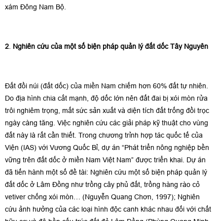
xám Đông Nam Bộ.
2
.
Nghiên cứu của một số biện pháp quản lý đất dốc Tây Nguyên
Đất đồi núi (đất dốc) của miền Nam chiếm hơn 60% đất tự nhiên.
Do địa hình chia cắt mạnh, độ dốc lớn nên đất đai bị xói mòn rửa
trôi nghiêm trọng, mất sức sản xuất và diện tích đất trống đồi trọc
ngày càng tăng. Việc nghiên cứu các giải pháp kỹ thuật cho vùng
đất này là rất cần thiết. Trong chương trỉnh hợp tác quốc tế của
Viện (IAS) với Vương Quốc Bỉ, dự án “Phát triển nông nghiệp bền
vững trên đất dốc ở miền Nam Việt Nam” được triển khai. Dự án
đã tiến hành một số đề tài: Nghiên cứu một số biện pháp quản lý
đất dốc ở Lâm Đồng như trồng cây phủ đất, trồng hàng rào cỏ
vetiver chống xói mòn… (Nguyễn Quang Chơn, 1997); Nghiên
cứu ảnh hưởng của các loại hình độc canh khác nhau đối với chất