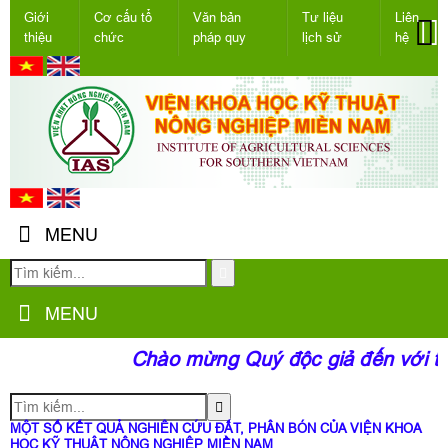
Giới
Cơ cấu tổ
Văn bản
Tư liệu
Liên
thiệu
chức
pháp quy
lịch sử
hệ
MENU
MENU
Chào mừng Quý độc giả đến với tran
MỘT SỐ KẾT QUẢ NGHIÊN CỨU ĐẤT, PHÂN BÓN CỦA VIỆN KHOA
HỌC KỸ THUẬT NÔNG NGHIỆP MIỀN NAM