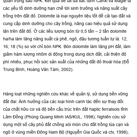
quan trọng sau NPK. Kết quả đề tài đã xác định Canxi và Magie là
các yếu tố dinh dưỡng hạn chế tới sinh trưởng và năng suất cây
trồng trên đất đỏ. Dolomite là loại nguyên liệu tốt để cải tạo đất và
cung cấp dinh dưỡng cho cây trồng, nâng cao hiệu quả sử dụng
lân trên đất đỏ. Ở các liều lượng bón từ 0,5 tấn – 2 tấn dolomite
ha/ha làm tăng năng suất cà phê, ngô, đậu tương tuần tự là: 12;
16; 18 (%) so với chỉ bón NPK. Bón dolomite làm tăng pH đất, làm
giảm hàm lượng nhôm di động trong dung dịch đất, cải thiện độ
phì nhiêu, phục hồi sức sản xuất của những đất đỏ thoái hóa (Đỗ
Trung Bình, Hoàng Văn Tám, 2002).
Hàng loạt những nghiên cứu khác về quản lý, sử dụng bền vững
đất đai: Ảnh hưởng của các loại hình canh tác đến sự thay đổi
của chất hữu cơ và độ bền cấu trúc trên đất haplic ferralsols tỉnh
Lâm Đồng (Phùng Quang Minh IAS/KUL, 1998); Nghiên cứu sử
dụng một số cây phủ đất chống xói mòn cho đất trồng lúa cạn và
ngô ở vùng miền Đông Nam Bộ (Nguyễn Gia Quốc và ctv, 1998);