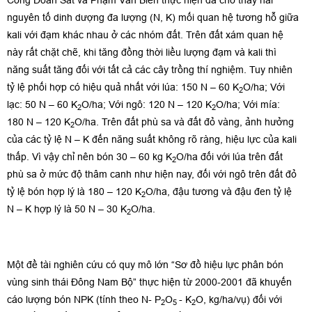
Công Doãn Sắt và Phạm Văn Biên thực hiện đã cho thấy hai
nguyên tố dinh dượng đa lượng (N, K) mối quan hệ tương hỗ giữa
kali với đạm khác nhau ở các nhóm đất. Trên đất xám quan hệ
này rất chặt chẽ, khi tăng đồng thời liều lượng đạm và kali thì
năng suất tăng đối với tất cả các cây trồng thí nghiệm. Tuy nhiên
tỷ lệ phối hợp có hiệu quả nhất với lúa: 150 N – 60 K­
O/ha; Với
2
lạc: 50 N – 60 K
O/ha; Với ngô: 120 N – 120 K
O/ha; Với mía:
2
2
180 N – 120 K
O/ha. Trên đất phù sa và đất đỏ vàng, ảnh hưởng
2
của các tỷ lệ N – K đến năng suất không rõ ràng, hiệu lực của kali
thấp. Vì vậy chỉ nên bón 30 – 60 kg K
O/ha đối với lúa trên đất
2
phù sa ở mức độ thâm canh như hiện nay, đối với ngô trên đất đỏ
tỷ lệ bón hợp lý là 180 – 120 K
O/ha, đậu tương và đậu đen tỷ lệ
2
N – K hợp lý là 50 N – 30 K
O/ha.
2
Một đề tài nghiên cứu có quy mô lớn “Sơ đồ hiệu lực phân bón
vùng sinh thái Đông Nam Bộ” thực hiện từ 2000-2001 đã khuyến
cáo lượng bón NPK (tính theo N- P
O
- K
O, kg/ha/vụ) đối với
2
5
2