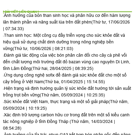
[ BÀI VIẾT LIÊN QUAN ]
Ảnh hưởng của bón than sinh học và phân hữu cơ đến hàm lượng
lân thành phần và năng suất lúa trên đất phèn
(Thứ tư, 17/06/2026
| 07:34:33)
Than sinh học: Một công cụ đầy triển vọng cho sức khỏe đất và
hiệu quả sử dụng chất dinh dưỡng trong nông nghiệp bền
vững
(Thứ tư, 10/06/2026 | 08:21:03)
Đánh giá tác động của việc bón phân cân đối cho cây cà phê vối
đến chất lượng môi trường đất đỏ bazan vùng cao nguyên Di Linh,
tỉnh Lâm Đồng
(Thứ hai, 28/04/2025 | 08:39:25)
Ứng dụng công nghệ sofix để đánh giá sức khỏe đất cho một số
cây trồng ở Việt Nam
(Thứ ba, 01/04/2025 | 15:14:55)
Hiện trạng và định hướng quản lý sức khỏe đất hướng tới sản xuất
trồng trọt bền vững
(Thứ năm, 05/09/2024 | 10:25:35)
Sức khỏe đất Việt Nam, thực trạng và một số giải pháp
(Thứ năm,
05/09/2024 | 10:19:25)
Xác định trữ lượng carbon hữu cơ trong đất trên một số kiểu canh
tác nông nghiệp ở tỉnh Đồng Tháp
(Thứ năm, 14/03/2024 |
08:54:28)
Ảnh hưởng của tỉa trái, phun GA3 kết hợp bón phân gốc đến năng