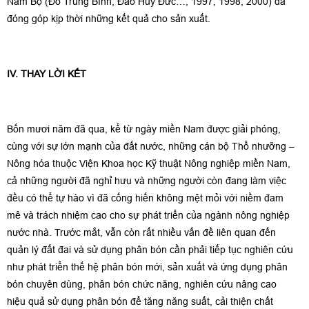
Nam Bộ (Đỗ Trung Bình, Đào Huy Đức…, 1997, 1998, 2000) đã
đóng góp kịp thời những kết quả cho sản xuất.
IV. THAY LỜI KẾT
Bốn mươi năm đã qua, kể từ ngày miền Nam được giải phóng,
cùng với sự lớn mạnh của đất nước, những cán bộ Thổ nhưỡng –
Nông hóa thuộc Viện Khoa học Kỹ thuật Nông nghiệp miền Nam,
cả những người đã nghỉ hưu và những người còn đang làm việc
đều có thể tự hào vì đã cống hiến không mệt mỏi với niềm đam
mê và trách nhiệm cao cho sự phát triển của ngành nông nghiệp
nước nhà. Trước mắt, vẫn còn rất nhiều vấn đề liên quan đến
quản lý đất đai và sử dụng phân bón cần phải tiếp tục nghiên cứu
như phát triển thế hệ phân bón mới, sản xuất và ứng dụng phân
bón chuyên dùng, phân bón chức năng, nghiên cứu nâng cao
hiệu quả sử dụng phân bón để tăng năng suất, cải thiện chất