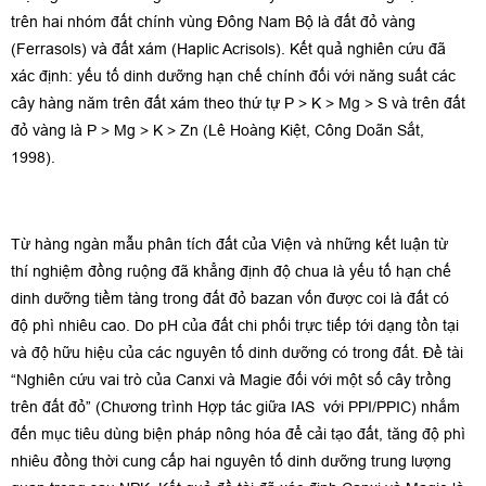
trên hai nhóm đất chính vùng Đông Nam Bộ là đất đỏ vàng
(Ferrasols) và đất xám (Haplic Acrisols). Kết quả nghiên cứu đã
xác định: yếu tố dinh dưỡng hạn chế chính đối với năng suất các
cây hàng năm trên đất xám theo thứ tự P > K > Mg > S và trên đất
đỏ vàng là P > Mg > K > Zn (Lê Hoàng Kiệt, Công Doãn Sắt,
1998).
Từ hàng ngàn mẫu phân tích đất của Viện và những kết luận từ
thí nghiệm đồng ruộng đã khẳng định độ chua là yếu tố hạn chế
dinh dưỡng tiềm tàng trong đất đỏ bazan vốn được coi là đất có
độ phì nhiêu cao. Do pH của đất chi phối trực tiếp tới dạng tồn tại
và độ hữu hiệu của các nguyên tố dinh dưỡng có trong đất. Đề tài
“Nghiên cứu vai trò của Canxi và Magie đối với một số cây trồng
trên đất đỏ” (Chương trình Hợp tác giữa IAS với PPI/PPIC) nhắm
đến mục tiêu dùng biện pháp nông hóa để cải tạo đất, tăng độ phì
nhiêu đồng thời cung cấp hai nguyên tố dinh dưỡng trung lượng