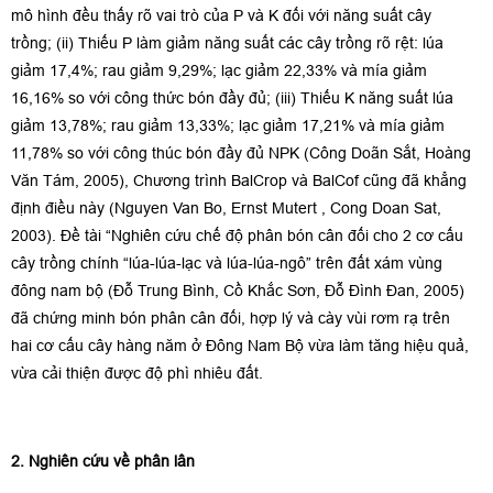
mô hình đều thấy rõ vai trò của P và K đối với năng suất cây
trồng; (ii) Thiếu P làm giảm năng suất các cây trồng rõ rệt: lúa
giảm 17,4%; rau giảm 9,29%; lạc giảm 22,33% và mía giảm
16,16% so với công thức bón đầy đủ; (iii) Thiếu K năng suất lúa
giảm 13,78%; rau giảm 13,33%; lạc giảm 17,21% và mía giảm
11,78% so với công thúc bón đầy đủ NPK (Công Doãn Sắt, Hoàng
Văn Tám, 2005), Chương trình BalCrop và BalCof cũng đã khẳng
định điều này (Nguyen Van Bo, Ernst Mutert , Cong Doan Sat,
2003). Đề tài “Nghiên cứu chế độ phân bón cân đối cho 2 cơ cấu
cây trồng chính “lúa-lúa-lạc và lúa-lúa-ngô” trên đất xám vùng
đông nam bộ (Đỗ Trung Bình, Cồ Khắc Sơn, Đỗ Đình Đan, 2005)
đã chứng minh bón phân cân đối, hợp lý và cày vùi rơm rạ trên
hai cơ cấu cây hàng năm ở Đông Nam Bộ vừa làm tăng hiệu quả,
vừa cải thiện được độ phì nhiêu đất.
2.
Nghiên cứu về phân lân