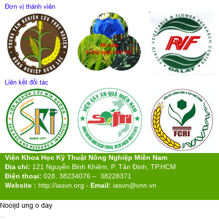
Đơn vị thành viên
Liên kết đối tác
Viện Khoa Học Kỹ Thuật Nông Nghiệp Miền Nam
Địa chỉ:
121 Nguyễn Bỉnh Khiêm, P. Tân Định, TP.HCM
Điện thoại:
028. 38234076 – 38228371
Website :
http://iasvn.org
-
Email:
iasvn@vnn.vn
Nooijd ung o day