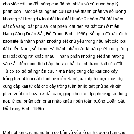
cho việc cải tạo đất nâng cao độ phì nhiêu và sử dụng hợp lý
phân bón. Một đề tài nghiên cứu sâu về thành phần và số lượng
khoáng sét trong 14 loại đất loại đất thuộc 6 nhóm đất (đất xám,
đất đỏ vàng, đất phù sa, đất phèn, đất đen và đất cát) ở miền
Nam (Công Doãn Sắt, Đỗ Trung Bình, 1995). Kết quả đã xác định
kaonilite là thành phần khoáng sét chủ yếu trong hầu hết các loại
đất miền Nam, số lượng và thành phần các khoáng sét trong từng
loại đất cũng rất khác nhau. Thành phần khoáng sét ảnh hưởng
sâu sắc đến dung tích hấp thu và nhất là tình trạng kali của đất.
Từ cơ sở đó đã nghiên cứu “Khả năng cung cấp kali cho cây
trồng trên 4 loại đất chính ở miền Nam”, xác định được mức độ
cung cấp kali từ đất cho cây trồng tuần tự là: đất phù sa và đất
phèn >đất đỏ bazan > đất xám, giúp cho các địa phương sử dụng
hợp lý loại phân bón phải nhập khẩu hoàn toàn (Công Doãn Sắt,
Đỗ Trung Bình, 1995).
Một nghiên cứu mang tính cơ bản về yếu tố dinh dưỡng hạn chế