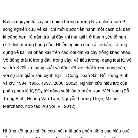
Kali là nguyên tố cây hút nhiều tương đương N và nhiều hơn P,
song nghiên cứu về kali chỉ mới được tiến hành một cách bài bản
khoảng hơn 10 năm trở lại đây khi mà kali trở thành yếu tố hạn
chế dinh dưỡng hàng đầu. Nhiều nghiên cứu cả cơ bản, cả ứng
dụng về kali và phân kali trên các loại đất và cây trồng khác nhau;
Về động thái K trong đất, trong cây; Về liều lượng, dạng loại K; Về
vai trò K đối với năng suất và đặc biệt với chất lượng nông sản,
với sự làm giảm sâu bệnh hại… (Công Doãn Sắt, Đỗ Trung Bình
và ctv. 1994, 1996, 1997, 2000, 2002). Nghiên cứu hiệu lực của
phân phun lá K
SO
tới năng suất lúa ở miền Nam Việt Nam (Đỗ
2
4
Trung Bình, Hoàng Văn Tám, Nguyễn Lương Thiện, Michel
Marchand, hợp tác IAS với IPI, 2012).
Những kết quả nghiên cứu một mặt góp phần nâng cao hiệu quả