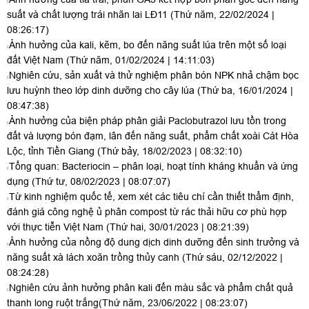
suất và chất lượng trái nhãn lai LĐ11
(Thứ năm, 22/02/2024 |
08:26:17)
Ảnh hưởng của kali, kẽm, bo đến năng suất lúa trên một số loại
đất Việt Nam
(Thứ năm, 01/02/2024 | 14:11:03)
Nghiên cứu, sản xuất và thử nghiệm phân bón NPK nhả chậm bọc
lưu huỳnh theo lớp dinh dưỡng cho cây lúa
(Thứ ba, 16/01/2024 |
08:47:38)
Ảnh hưởng của biện pháp phân giải Paclobutrazol lưu tồn trong
đất và lượng bón đạm, lân đến năng suất, phẩm chất xoài Cát Hòa
Lộc, tỉnh Tiền Giang
(Thứ bảy, 18/02/2023 | 08:32:10)
Tổng quan: Bacteriocin – phân loại, hoạt tính kháng khuẩn và ứng
dụng
(Thứ tư, 08/02/2023 | 08:07:07)
Từ kinh nghiệm quốc tế, xem xét các tiêu chí cần thiết thẩm định,
đánh giá công nghệ ủ phân compost từ rác thải hữu cơ phù hợp
với thực tiễn Việt Nam
(Thứ hai, 30/01/2023 | 08:21:39)
Ảnh hưởng của nồng độ dung dịch dinh dưỡng đến sinh trưởng và
năng suất xà lách xoăn trồng thủy canh
(Thứ sáu, 02/12/2022 |
08:24:28)
Nghiên cứu ảnh hưởng phân kali đến màu sắc và phẩm chất quả
thanh long ruột trắng
(Thứ năm, 23/06/2022 | 08:23:07)