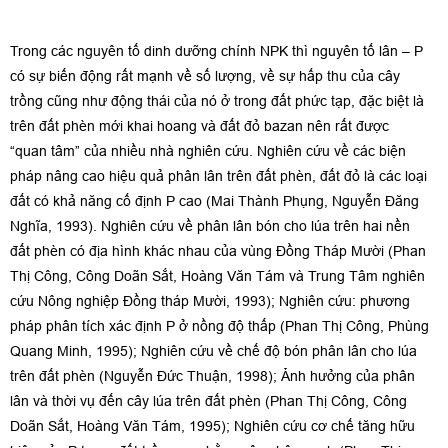
Trong các nguyên tố dinh dưỡng chính NPK thì nguyên tố lân – P
có sự biến động rất mạnh về số lượng, về sự hấp thu của cây
trồng cũng như động thái của nó ở trong đất phức tạp, đặc biệt là
trên đất phèn mới khai hoang và đất đỏ bazan nên rất được
“quan tâm” của nhiều nhà nghiên cứu. Nghiên cứu về các biện
pháp nâng cao hiệu quả phân lân trên đất phèn, đất đỏ là các loại
đất có khả năng cố định P cao (Mai Thành Phụng, Nguyễn Đăng
Nghĩa, 1993). Nghiên cứu về phân lân bón cho lúa trên hai nền
đất phèn có địa hình khác nhau của vùng Đồng Tháp Mười (Phan
Thị Công, Công Doãn Sắt, Hoàng Văn Tám và Trung Tâm nghiên
cứu Nông nghiệp Đồng tháp Mười, 1993); Nghiên cứu: phương
pháp phân tích xác định P ở nồng độ thấp (Phan Thị Công, Phùng
Quang Minh, 1995); Nghiên cứu về chế độ bón phân lân cho lúa
trên đất phèn (Nguyễn Đức Thuận, 1998); Ảnh hưởng của phân
lân và thời vụ đến cây lúa trên đất phèn (Phan Thị Công, Công
Doãn Sắt, Hoàng Văn Tám, 1995); Nghiên cứu cơ chế tăng hữu