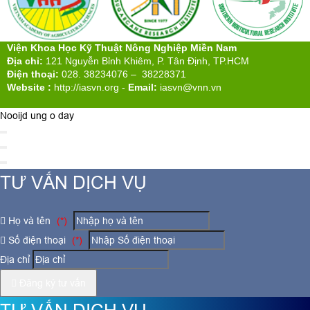
Viện Khoa Học Kỹ Thuật Nông Nghiệp Miền Nam
Địa chỉ:
121 Nguyễn Bỉnh Khiêm, P. Tân Định, TP.HCM
Điện thoại:
028. 38234076 – 38228371
Website :
http://iasvn.org
-
Email:
iasvn@vnn.vn
Nooijd ung o day
TƯ VẤN DỊCH VỤ
Họ và tên
(*)
Số điện thoại
(*)
Địa chỉ
Đăng ký tư vấn