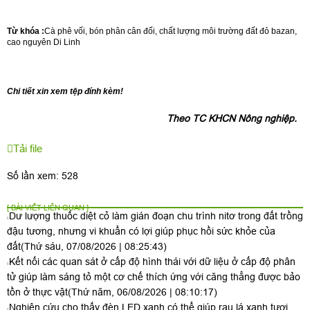
Từ khóa :
Cà phê vối, bón phân cân đối, chất lượng môi trường đất đỏ bazan,
cao nguyên Di Linh
Chi tiết xin xem tệp đính kèm!
Theo TC KHCN
Nông nghiệp.
Tải file
Số lần xem: 528
[ BÀI VIẾT LIÊN QUAN ]
Dư lượng thuốc diệt cỏ làm gián đoạn chu trình nitơ trong đất trồng
đậu tương, nhưng vi khuẩn có lợi giúp phục hồi sức khỏe của
đất
(Thứ sáu, 07/08/2026 | 08:25:43)
Kết nối các quan sát ở cấp độ hình thái với dữ liệu ở cấp độ phân
tử giúp làm sáng tỏ một cơ chế thích ứng với căng thẳng được bảo
tồn ở thực vật
(Thứ năm, 06/08/2026 | 08:10:17)
Nghiên cứu cho thấy đèn LED xanh có thể giúp rau lá xanh tươi