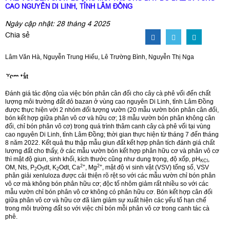
CAO NGUYÊN DI LINH, TỈNH LÂM ĐỒNG
Ngày cập nhật: 28 tháng 4 2025
Chia sẻ
Lâm Văn Hà, Nguyễn Trung Hiếu, Lê Trường Bình, Nguyễn Thị Nga
Tóm tắt
Đánh giá tác động của việc bón phân cân đối cho cây cà phê vối đến chất
lượng môi trường đất đỏ bazan ở vùng cao nguyên Di Linh, tỉnh Lâm Đồng
được thực hiện với 2 nhóm đối tượng vườn (20 mẫu vườn bón phân cân đối,
bón kết hợp giữa phân vô cơ và hữu cơ; 18 mẫu vườn bón phân không cân
đối, chỉ bón phân vô cơ) trong quá trình thâm canh cây cà phê vối tại vùng
cao nguyên Di Linh, tỉnh Lâm Đồng; thời gian thực hiện từ tháng 7 đến tháng
8 năm 2022. Kết quả thu thập mẫu giun đất kết hợp phân tích đánh giá chất
lượng đất cho thấy, ở các mẫu vườn bón kết hợp phân hữu cơ và phân vô cơ
thì mật độ giun, sinh khối, kích thước cũng như dung trọng, độ xốp, pH
,
KCl
2+
2+
OM, Nts, P
O
dt, K
Odt, Ca
, Mg
, mật độ vi sinh vật (VSV) tổng số, VSV
2
5
2
phân giải xenluloza được cải thiện rõ rệt so với các mẫu vườn chỉ bón phân
vô cơ mà không bón phân hữu cơ; độc tố nhôm giảm rất nhiều so với các
mẫu vườn chỉ bón phân vô cơ không có phân hữu cơ. Bón kết hợp cân đối
giữa phân vô cơ và hữu cơ đã làm giảm sự xuất hiện các yếu tố hạn chế
trong môi trường đất so với việc chỉ bón mỗi phân vô cơ trong canh tác cà
phê.