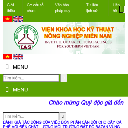
Giới
Cơ cấu tổ
Văn bản
Tư liệu
Liên
thiệu
chức
pháp quy
lịch sử
hệ
MENU
MENU
Chào mừng Quý độc giả đến vớ
ĐÁNH GIÁ TÁC ĐỘNG CỦA VIỆC BÓN PHÂN CÂN ĐỐI CHO CÂY CÀ
PHÊ VỐI ĐẾN CHẤT LƯỢNG MÔI TRƯỜNG ĐẤT ĐỎ BAZAN VÙNG