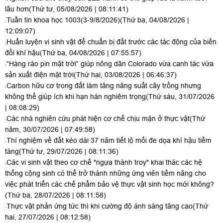
lâu hơn
(Thứ tư, 05/08/2026 | 08:11:41)
Tuần tin khoa học 1003(3-9/8/2026)
(Thứ ba, 04/08/2026 |
12:09:07)
Huấn luyện vi sinh vật để chuẩn bị đất trước các tác động của biến
đổi khí hậu
(Thứ ba, 04/08/2026 | 07:55:57)
“Hàng rào pin mặt trời” giúp nông dân Colorado vừa canh tác vừa
sản xuất điện mặt trời
(Thứ hai, 03/08/2026 | 06:46:37)
Carbon hữu cơ trong đất làm tăng năng suất cây trồng nhưng
không thể giúp ích khi hạn hán nghiêm trọng
(Thứ sáu, 31/07/2026
| 08:08:29)
Các nhà nghiên cứu phát hiện cơ chế chịu mặn ở thực vật
(Thứ
năm, 30/07/2026 | 07:49:58)
Thí nghiệm về đất kéo dài 37 năm tiết lộ mối đe dọa khí hậu tiềm
tàng
(Thứ tư, 29/07/2026 | 08:11:36)
Các vi sinh vật theo cơ chế "ngựa thành troy" khai thác các hệ
thống cộng sinh có thể trở thành những ứng viên tiềm năng cho
việc phát triển các chế phẩm bảo vệ thực vật sinh học mới không?
(Thứ ba, 28/07/2026 | 08:11:58)
Thực vật phản ứng tức thì khi cường độ ánh sáng tăng cao
(Thứ
hai, 27/07/2026 | 08:12:58)