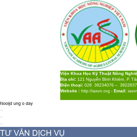
Viện Khoa Học Kỹ Thuật Nông Nghi
Địa chỉ:
121 Nguyễn Bỉnh Khiêm, P. T
Điện thoại:
028. 38234076 – 382283
Website :
http://iasvn.org
-
Email:
iasv
Nooijd ung o day
TƯ VẤN DỊCH VỤ