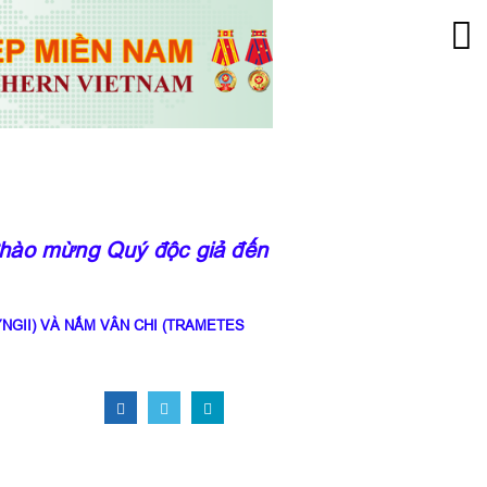
ào mừng Quý độc giả đến với trang thông tin củ
NGII) VÀ NẤM VÂN CHI (TRAMETES