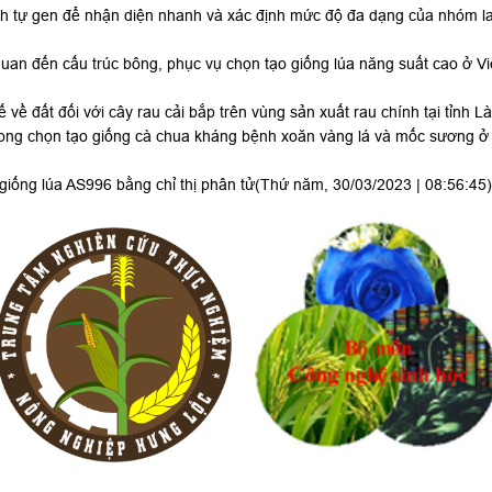
ình tự gen để nhận diện nhanh và xác định mức độ đa dạng của nhóm
uan đến cấu trúc bông, phục vụ chọn tạo giống lúa năng suất cao ở V
về đất đối với cây rau cải bắp trên vùng sản xuất rau chính tại tỉnh L
trong chọn tạo giống cà chua kháng bệnh xoăn vàng lá và mốc sương 
 giống lúa AS996 bằng chỉ thị phân tử
(Thứ năm, 30/03/2023 | 08:56:45)