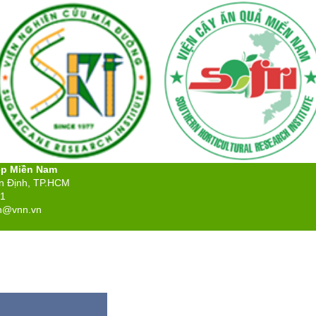
ệp Miền Nam
ân Định, TP.HCM
71
n@vnn.vn