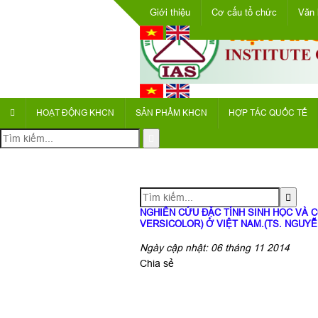
Giới thiệu
Cơ cấu tổ chức
Văn 
HOẠT ĐỘNG KHCN
SẢN PHẨM KHCN
HỢP TÁC QUỐC TẾ
NGHIÊN CỨU ĐẶC TÍNH SINH HỌC VÀ 
VERSICOLOR) Ở VIỆT NAM.(TS. NGUYỄ
Ngày cập nhật: 06 tháng 11 2014
Chia sẻ