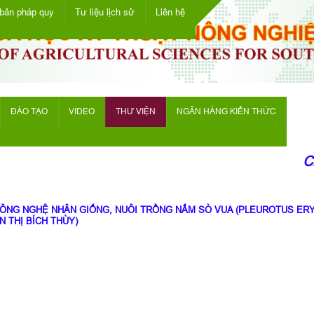
bản pháp quy
Tư liệu lịch sử
Liên hệ
ĐÀO TẠO
VIDEO
THƯ VIỆN
NGÂN HÀNG KIẾN THỨC
Ch
CÔNG NGHỆ NHÂN GIỐNG, NUÔI TRỒNG NẤM SÒ VUA (PLEUROTUS ERY
N THỊ BÍCH THÙY)