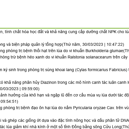
iện, tính chất hóa học đất và khả năng cung cấp dưỡng chất NPK cho 
ong và biện pháp quản lý tổng hợp
(Thứ năm, 30/03/2023 | 10:47:22)
g phòng trị bệnh thối hạt trên lúa do vi khuẩn Burkholderia glumae
(T
hòng trừ bệnh héo xanh do vi khuẩn Ralstonia solanacearum trên câ
 ký sinh trong phòng trị sùng khoai lang (Cylas formicarius Fabricius
có khả năng phân hủy Diazinon trong các mô hình canh tác luân canh 
0/03/2023 | 09:59:00)
 ảnh hưởng của khô hạn và ngập lũ đến cơ cấu mùa vụ lúa dưới tác độ
 09:54:51)
 phòng trị bệnh đạo ôn hại lúa do nấm Pyricularia oryzae Cav. trên 
lai và ghép các giống ớt dựa vào đặc tính nông học và dấu phân tử DNA
tác lúa giảm khí nhà kính ở một số tỉnh Đồng bằng sông Cửu Long
(Thứ