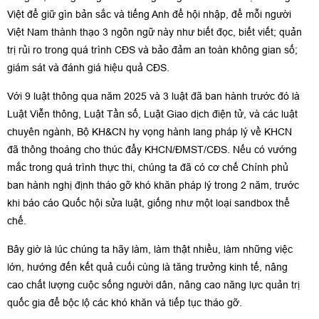
Việt để giữ gìn bản sắc và tiếng Anh để hội nhập, để mỗi người
Việt Nam thành thạo 3 ngôn ngữ này như biết đọc, biết viết; quản
trị rủi ro trong quá trình CĐS và bảo đảm an toàn không gian số;
giám sát và đánh giá hiệu quả CĐS.
Với 9 luật thông qua năm 2025 và 3 luật đã ban hành trước đó là
Luật Viễn thông, Luật Tần số, Luật Giao dịch điện tử, và các luật
chuyên ngành, Bộ KH&CN hy vọng hành lang pháp lý về KHCN
đã thông thoáng cho thúc đẩy KHCN/ĐMST/CĐS. Nếu có vướng
mắc trong quá trình thực thi, chúng ta đã có cơ chế Chính phủ
ban hành nghị định tháo gỡ khó khăn pháp lý trong 2 năm, trước
khi báo cáo Quốc hội sửa luật, giống như một loại sandbox thể
chế.
Bây giờ là lúc chúng ta hãy làm, làm thật nhiều, làm những việc
lớn, hướng đến kết quả cuối cùng là tăng trưởng kinh tế, nâng
cao chất lượng cuộc sống người dân, nâng cao năng lực quản trị
quốc gia để bộc lộ các khó khăn và tiếp tục tháo gỡ.