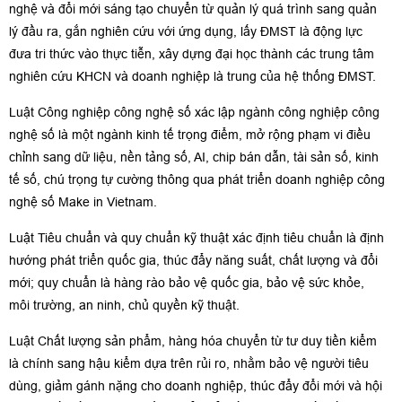
nghệ và đổi mới sáng tạo chuyển từ quản lý quá trình sang quản
lý đầu ra, gắn nghiên cứu với ứng dụng, lấy ĐMST là động lực
đưa tri thức vào thực tiễn, xây dựng đại học thành các trung tâm
nghiên cứu KHCN và doanh nghiệp là trung của hệ thống ĐMST.
Luật Công nghiệp công nghệ số xác lập ngành công nghiệp công
nghệ số là một ngành kinh tế trọng điểm, mở rộng phạm vi điều
chỉnh sang dữ liệu, nền tảng số, AI, chip bán dẫn, tài sản số, kinh
tế số, chú trọng tự cường thông qua phát triển doanh nghiệp công
nghệ số Make in Vietnam.
Luật Tiêu chuẩn và quy chuẩn kỹ thuật xác định tiêu chuẩn là định
hướng phát triển quốc gia, thúc đẩy năng suất, chất lượng và đổi
mới; quy chuẩn là hàng rào bảo vệ quốc gia, bảo vệ sức khỏe,
môi trường, an ninh, chủ quyền kỹ thuật.
Luật Chất lượng sản phẩm, hàng hóa chuyển từ tư duy tiền kiểm
là chính sang hậu kiểm dựa trên rủi ro, nhằm bảo vệ người tiêu
dùng, giảm gánh nặng cho doanh nghiệp, thúc đẩy đổi mới và hội