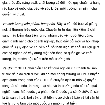
gia, thúc đẩy năng suất, chất lượng và đổi mới; quy chuẩn là hàng
rào bảo vệ quốc gia, bảo vệ sức khỏe, môi trường, an ninh, chủ
quyền kỹ thuật.
Về chất lượng sản phẩm, hàng hóa
: Đây là vấn đề bảo vệ giống
nòi, là thương hiệu quốc gia. Chuyển từ tư duy tiền kiểm là chính
sang hậu kiểm dựa trên rủi ro, nhằm bảo vệ người tiêu dùng,
giảm gánh nặng cho doanh nghiệp, thúc đẩy đổi mới và hội nhập
quốc tế. Quy định về chuyển đổi số toàn diện, kết nối dữ liệu giữa
các bộ ngành để xây dựng một nền tảng số quốc gia về chất
lượng, thực hiện hậu kiểm trên môi trường số.
Về SHTT
: SHTT phải biến các kết quả nghiên cứu thành tài sản
trí tuệ để giao dịch được, khi đó mới có thị trường KHCN. Chuyển
dịch quan trọng nhất của SHTT là chuyển dịch từ bảo vệ quyền
sang tài sản hóa, thương mại hóa và thị trường hóa các kết quả
nghiên cứu. Một quốc gia phát triển là quốc gia có tới 80% tài sản
là tài sản trí tuệ, bởi vậy, phát triển, giao dịch và bảo vệ tài sản trí
tuệ là trọng tâm của một quốc gia muốn phát triển.