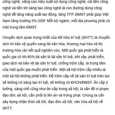
công nghệ, nâng cao hiệu suất sử dụng công nghệ, cải tiến công
nghệ và tiến tới sáng tạo công nghệ là con đường dùng công
nghệ để tăng năng suất lao động, tăng TFP. ĐMST phải giúp Việt
Nam tăng trưởng 3% GDP. Mỗi bộ ngành, mỗi địa phương phải có
một trung tâm ĐMST.
Chuyển dịch quan trọng nhất của Sở hữu trí tuệ (SHTT) là chuyển
dịch từ bảo vệ quyền sang tài sản hóa, thương mại hóa và thị
trường hóa các kết quả nghiên cứu. Một quốc gia phát triển là
quốc gia có tới 80% tài sản là tài sản trí tuệ, bởi vậy, phát triển,
giao dịch và bảo vệ tài sản trí tuệ, chống trộm cắp, là trọng tâm
của một quốc gia muốn phát triển. Một xã hội trộm cắp nhiều là
một xã hội không phát triển. Để trộm cắp về tài sản trí tuệ tràn lan
sẽ không có sáng tạo trí tuệ, sẽ không có KHCN/ĐMST. Ăn cắp ý
tưởng, sáng chế cũng như ăn cắp trong xã hội, là vấn đề vi phạm
đạo đức xã hội, cần phải bị lên án và trừng phạt. Chúng ta cần
xây dựng nhận thức xã hội, đạo đức xã hội, văn hóa xã hội về
SHTT.