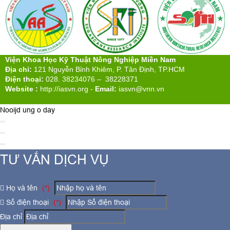
Viện Khoa Học Kỹ Thuật Nông Nghiệp Miền Nam
Địa chỉ:
121 Nguyễn Bỉnh Khiêm, P. Tân Định, TP.HCM
Điện thoại:
028. 38234076 – 38228371
Website :
http://iasvn.org
-
Email:
iasvn@vnn.vn
Nooijd ung o day
TƯ VẤN DỊCH VỤ
Họ và tên
(*)
Số điện thoại
(*)
Địa chỉ