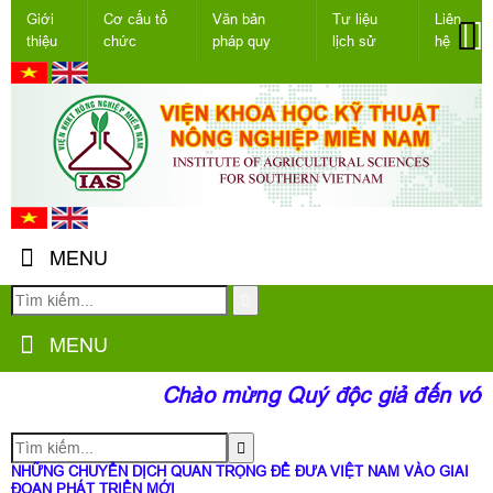
Giới
Cơ cấu tổ
Văn bản
Tư liệu
Liên
thiệu
chức
pháp quy
lịch sử
hệ
MENU
MENU
Chào mừng Quý độc giả đến với tr
NHỮNG CHUYỂN DỊCH QUAN TRỌNG ĐỂ ĐƯA VIỆT NAM VÀO GIAI
ĐOẠN PHÁT TRIỂN MỚI