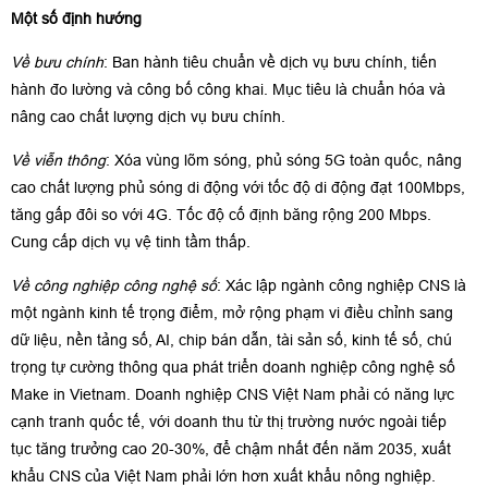
Một số định hướng
Về bưu chính
: Ban hành tiêu chuẩn về dịch vụ bưu chính, tiến
hành đo lường và công bố công khai. Mục tiêu là chuẩn hóa và
nâng cao chất lượng dịch vụ bưu chính.
Về viễn thông
: Xóa vùng lõm sóng, phủ sóng 5G toàn quốc, nâng
cao chất lượng phủ sóng di động với tốc độ di động đạt 100Mbps,
tăng gấp đôi so với 4G. Tốc độ cố định băng rộng 200 Mbps.
Cung cấp dịch vụ vệ tinh tầm thấp.
Về công nghiệp công nghệ số
: Xác lập ngành công nghiệp CNS là
một ngành kinh tế trọng điểm, mở rộng phạm vi điều chỉnh sang
dữ liệu, nền tảng số, AI, chip bán dẫn, tài sản số, kinh tế số, chú
trọng tự cường thông qua phát triển doanh nghiệp công nghệ số
Make in Vietnam. Doanh nghiệp CNS Việt Nam phải có năng lực
cạnh tranh quốc tế, với doanh thu từ thị trường nước ngoài tiếp
tục tăng trưởng cao 20-30%, để chậm nhất đến năm 2035, xuất
khẩu CNS của Việt Nam phải lớn hơn xuất khẩu nông nghiệp.