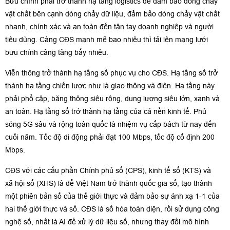
Bưu chính phải trở thành hạ tầng logistics để đảm bảo dòng chảy
vật chất bên cạnh dòng chảy dữ liệu, đảm bảo dòng chảy vật chất
nhanh, chính xác và an toàn đến tận tay doanh nghiệp và người
tiêu dùng. Càng CĐS mạnh mẽ bao nhiêu thì tải lên mạng lưới
bưu chính càng tăng bấy nhiêu.
Viễn thông trở thành hạ tầng số phục vụ cho CĐS. Hạ tầng số trở
thành hạ tầng chiến lược như là giao thông và điện. Hạ tầng này
phải phổ cập, băng thông siêu rộng, dung lượng siêu lớn, xanh và
an toàn. Hạ tầng số trở thành hạ tầng của cả nền kinh tế. Phủ
sóng 5G sâu và rộng toàn quốc là nhiệm vụ cấp bách từ nay đến
cuối năm. Tốc độ di động phải đạt 100 Mbps, tốc độ cố định 200
Mbps.
CĐS với các cấu phần Chính phủ số (CPS), kinh tế số (KTS) và
xã hội số (XHS) là để Việt Nam trở thành quốc gia số, tạo thành
một phiên bản số của thế giới thực và đảm bảo sự ánh xạ 1-1 của
hai thế giới thực và số. CĐS là số hóa toàn diện, rồi sử dụng công
nghệ số, nhất là AI để xử lý dữ liệu số, nhưng thay đổi mô hình