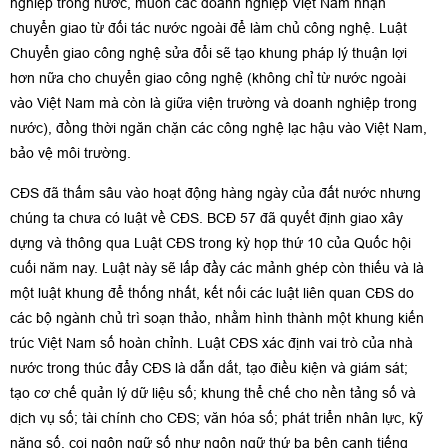
nghiệp trong nước, muốn các doanh nghiệp Việt Nam nhận
chuyển giao từ đối tác nước ngoài để làm chủ công nghệ. Luật
Chuyển giao công nghệ sửa đổi sẽ tạo khung pháp lý thuận lợi
hơn nữa cho chuyển giao công nghệ (không chỉ từ nước ngoài
vào Việt Nam mà còn là giữa viện trường và doanh nghiệp trong
nước), đồng thời ngăn chặn các công nghệ lạc hậu vào Việt Nam,
bảo vệ môi trường.
CĐS đã thấm sâu vào hoạt động hàng ngày của đất nước nhưng
chúng ta chưa có luật về CĐS. BCĐ 57 đã quyết định giao xây
dựng và thông qua Luật CĐS trong kỳ họp thứ 10 của Quốc hội
cuối năm nay. Luật này sẽ lấp đầy các mảnh ghép còn thiếu và là
một luật khung để thống nhất, kết nối các luật liên quan CĐS do
các bộ ngành chủ trì soạn thảo, nhằm hình thành một khung kiến
trúc Việt Nam số hoàn chỉnh. Luật CĐS xác định vai trò của nhà
nước trong thúc đẩy CĐS là dẫn dắt, tạo điều kiện và giám sát;
tạo cơ chế quản lý dữ liệu số; khung thể chế cho nền tảng số và
dịch vụ số; tài chính cho CĐS; văn hóa số; phát triển nhân lực, kỹ
năng số, coi ngôn ngữ số như ngôn ngữ thứ ba bên cạnh tiếng