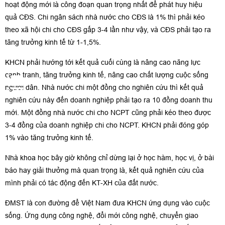
hoạt động mới là công đoạn quan trọng nhất để phát huy hiệu
quả CĐS. Chi ngân sách nhà nước cho CĐS là 1% thì phải kéo
theo xã hội chi cho CĐS gấp 3-4 lần như vậy, và CĐS phải tạo ra
tăng trưởng kinh tế từ 1-1,5%.
KHCN phải hướng tới kết quả cuối cùng là nâng cao năng lực
cạnh tranh, tăng trưởng kinh tế, nâng cao chất lượng cuộc sống
người dân. Nhà nước chi một đồng cho nghiên cứu thì kết quả
nghiên cứu này đến doanh nghiệp phải tạo ra 10 đồng doanh thu
mới. Một đồng nhà nước chi cho NCPT cũng phải kéo theo được
3-4 đồng của doanh nghiệp chi cho NCPT. KHCN phải đóng góp
1% vào tăng trưởng kinh tế.
Nhà khoa học bây giờ không chỉ dừng lại ở học hàm, học vị, ở bài
báo hay giải thưởng mà quan trọng là, kết quả nghiên cứu của
mình phải có tác động đến KT-XH của đất nước.
ĐMST là con đường để Việt Nam đưa KHCN ứng dụng vào cuộc
sống. Ứng dụng công nghệ, đổi mới công nghệ, chuyển giao