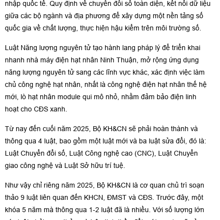
nhập quốc tế. Quy định về chuyển đổi số toàn diện, kết nối dữ liệu
giữa các bộ ngành và địa phương để xây dựng một nền tảng số
quốc gia về chất lượng, thực hiện hậu kiểm trên môi trường số.
Luật Năng lượng nguyên tử tạo hành lang pháp lý để triển khai
nhanh nhà máy điện hạt nhân Ninh Thuận, mở rộng ứng dụng
năng lượng nguyên tử sang các lĩnh vực khác, xác định việc làm
chủ công nghệ hạt nhân, nhất là công nghệ điện hạt nhân thế hệ
mới, lò hạt nhân module qui mô nhỏ, nhằm đảm bảo điện linh
hoạt cho CĐS xanh.
Từ nay đến cuối năm 2025, Bộ KH&CN sẽ phải hoàn thành và
thông qua 4 luật, bao gồm một luật mới và ba luật sửa đổi, đó là:
Luật Chuyển đổi số, Luật Công nghệ cao (CNC), Luật Chuyển
giao công nghệ và Luật Sở hữu trí tuệ.
Như vậy chỉ riêng năm 2025, Bộ KH&CN là cơ quan chủ trì soạn
thảo 9 luật liên quan đến KHCN, ĐMST và CĐS. Trước đây, một
khóa 5 năm mà thông qua 1-2 luật đã là nhiều. Với số lượng lớn