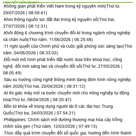
[ BÀI VIẾT LIÊN QUAN ]
Không gian phát triển Việt Nam trong kỷ nguyên mới
(Thứ tư,
29/07/2026 | 08:09:41)
Khơi thông nguồn lực đất đai trong kỷ nguyên số
(Thứ hai,
27/07/2026 | 08:12:31)
Khởi động 6 chương trình chuyển đổi AI trong ngành nông nghiệp
và chăn nuôi
(Thứ năm, 11/06/2026 | 06:25:48)
11 nghị quyết của Chính phủ và cuộc giải phóng sức sáng tạo
(Thứ
năm, 04/06/2026 | 08:33:02)
Đổi mới mô hình phát triển đất nước dựa trên khoa học, công
nghệ, đổi mới sáng tạo và chuyển đổi số
(Thứ tư, 27/05/2026 |
08:05:49)
Sáu xu hướng công nghệ thông minh đang định hình nông nghiệp
năm 2026
(Thứ hai, 20/04/2026 | 08:31:12)
AI thị giác máy mở ra bước chuyển mới cho nông nghiệp tự động
hóa
(Thứ tư, 08/04/2026 | 08:20:47)
Bốn từ khóa về trọng dụng người tài ở các đại học Trung
Quốc
(Thứ ba, 24/03/2026 | 07:54:21)
Phillippines: Chính sách mở đường thương mại hóa cây trồng
chỉnh sửa gen
(Thứ năm, 12/03/2026 | 07:49:13)
Thúc đẩy quá trình chuyển đổi số quốc gia, hướng đến hình thành