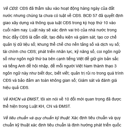
Về CĐS
: CĐS đã thấm sâu vào hoạt động hàng ngày của đất
nước nhưng chúng ta chưa có luật về CĐS. BCĐ 57 đã quyết định
giao xây dựng và thông qua luật CĐS trong kỳ họp thứ 10 vào
cuối năm nay. Luật này sẽ xác định vai trò của nhà nước trong
thúc đẩy CĐS là dẫn dắt, tạo điều kiện và giám sát; tạo cơ chế
quản lý dữ liệu số; khung thể chế cho nền tảng số và dịch vụ số;
tài chính cho CĐS; phát triển nhân lực, kỹ năng số, coi ngôn ngữ
số như ngôn ngữ thứ ba bên cạnh tiếng Việt để giữ gìn bản sắc
và tiếng Anh để hội nhập, để mỗi người Việt Nam thành thạo 3
ngôn ngữ này như biết đọc, biết viết; quản trị rủi ro trong quá trình
CĐS và bảo đảm an toàn không gian số; Giám sát và đánh giá
hiệu quả CĐS.
Về KHCN và ĐMST
, tôi xin nói về 10 đổi mới quan trọng đã được
thể hiện trong Luật KH, CN và ĐMST.
Về tiêu chuẩn và quy chuẩn kỹ thuật
: Xác định tiêu chuẩn và quy
chuẩn kỹ thuật xác định tiêu chuẩn là định hướng phát triển quốc