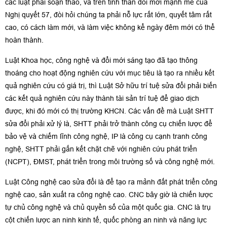
các luật phải soạn thảo, và trên tinh thần đổi mới mạnh mẽ của
Nghị quyết 57, đòi hỏi chúng ta phải nỗ lực rất lớn, quyết tâm rất
cao, có cách làm mới, và làm việc không kể ngày đêm mới có thể
hoàn thành.
Luật Khoa học, công nghệ và đổi mới sáng tạo đã tạo thông
thoáng cho hoạt động nghiên cứu với mục tiêu là tạo ra nhiều kết
quả nghiên cứu có giá trị, thì Luật Sở hữu trí tuệ sửa đổi phải biến
các kết quả nghiên cứu này thành tài sản trí tuệ để giao dịch
được, khi đó mới có thị trường KHCN. Các vấn đề mà Luật SHTT
sửa đổi phải xử lý là, SHTT phải trở thành công cụ chiến lược để
bảo vệ và chiếm lĩnh công nghệ, IP là công cụ cạnh tranh công
nghệ, SHTT phải gắn kết chặt chẽ với nghiên cứu phát triển
(NCPT), ĐMST, phát triển trong môi trường số và công nghệ mới.
Luật Công nghệ cao sửa đổi là để tạo ra mảnh đất phát triển công
nghệ cao, sản xuất ra công nghệ cao. CNC bây giờ là chiến lược
tự chủ công nghệ và chủ quyền số của một quốc gia. CNC là trụ
cột chiến lược an ninh kinh tế, quốc phòng an ninh và năng lực