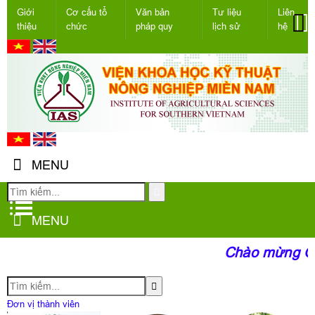
Giới
Cơ cấu tổ
Văn bản
Tư liệu
Liên
thiệu
chức
pháp quy
lịch sử
hệ
MENU
MENU
Chào mừng Quý
Đơn vị thành viên