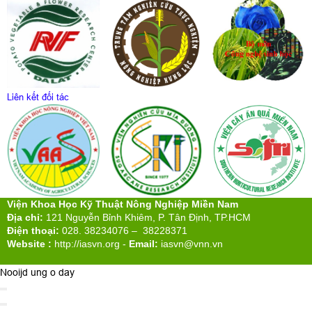
Liên kết đối tác
Viện Khoa Học Kỹ Thuật Nông Nghiệp Miền Nam
Địa chỉ:
121 Nguyễn Bỉnh Khiêm, P. Tân Định, TP.HCM
Điện thoại:
028. 38234076 – 38228371
Website :
http://iasvn.org
-
Email:
iasvn@vnn.vn
Nooijd ung o day