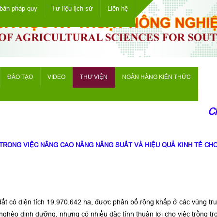
bản pháp quy
Tư liệu lịch sử
Liên hệ
ĐÀO TẠO
VIDEO
THƯ VIỆN
NGÂN HÀNG KIẾN THỨC
Ch
 TRONG VIỆC NÂNG CAO NĂNG NĂNG SUẤT VÀ HIỆU QUẢ KINH TẾ CH
đất có diện tích 19.970.642 ha, được phân bố rộng khắp ở các vùng tru
t nghèo dinh dưỡng, nhưng có nhiều đặc tính thuận lợi cho việc trồng tr