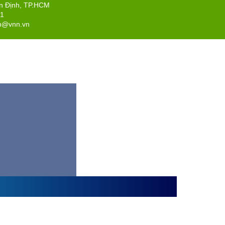
ân Định, TP.HCM
71
n@vnn.vn