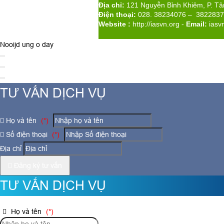
Địa chỉ:
121 Nguyễn Bỉnh Khiêm, P. T
Điện thoại:
028. 38234076 – 382283
Website :
http://iasvn.org
-
Email:
iasv
Nooijd ung o day
TƯ VẤN DỊCH VỤ
Họ và tên
(*)
Số điện thoại
(*)
Địa chỉ
Đăng ký tư vấn
TƯ VẤN DỊCH VỤ
Họ và tên
(*)