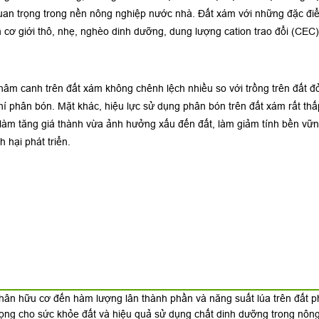
t quan trọng trong nền nông nghiệp nước nhà. Đất xám với những đặc điể
cơ giới thô, nhẹ, nghèo dinh dưỡng, dung lượng cation trao đổi (CEC) t
thâm canh trên đất xám không chênh lệch nhiều so với trồng trên đất
phí phân bón. Mặt khác, hiệu lực sử dụng phân bón trên đất xám rất thấ
làm tăng giá thành vừa ảnh hưởng xấu đến đất, làm giảm tính bền vữn
h hại phát triển.
hân hữu cơ đến hàm lượng lân thành phần và năng suất lúa trên đất 
vọng cho sức khỏe đất và hiệu quả sử dụng chất dinh dưỡng trong nôn