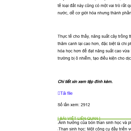
tế loại đất này cũng có một vai trò rấ
nước, dễ cơ giới hóa nhưng thành phần 
Thực tế cho thấy, năng suất cây trồng 
thâm canh lại cao hơn, đặc biệt là chi 
hóa học hơn để đạt năng suất cao vừa 
trường bị ô nhiễm, tạo điều kiện cho dịc
Chi tiết xin xem tệp đính kèm.
Tải file
Số lần xem: 2912
[ BÀI VIẾT LIÊN QUAN ]
Ảnh hưởng của bón than sinh học và p
Than sinh học: Một công cụ đầy triển 