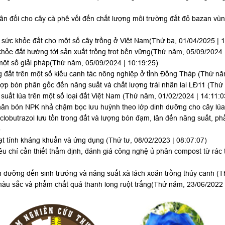
ân đối cho cây cà phê vối đến chất lượng môi trường đất đỏ bazan vùn
 sức khỏe đất cho một số cây trồng ở Việt Nam
(Thứ ba, 01/04/2025 | 
hỏe đất hướng tới sản xuất trồng trọt bền vững
(Thứ năm, 05/09/2024 
một số giải pháp
(Thứ năm, 05/09/2024 | 10:19:25)
g đất trên một số kiểu canh tác nông nghiệp ở tỉnh Đồng Tháp
(Thứ năm
 hợp bón phân gốc đến năng suất và chất lượng trái nhãn lai LĐ11
(Thứ 
suất lúa trên một số loại đất Việt Nam
(Thứ năm, 01/02/2024 | 14:11:0
hân bón NPK nhả chậm bọc lưu huỳnh theo lớp dinh dưỡng cho cây lú
lobutrazol lưu tồn trong đất và lượng bón đạm, lân đến năng suất, phẩ
)
oạt tính kháng khuẩn và ứng dụng
(Thứ tư, 08/02/2023 | 08:07:07)
êu chí cần thiết thẩm định, đánh giá công nghệ ủ phân compost từ rác t
 dưỡng đến sinh trưởng và năng suất xà lách xoăn trồng thủy canh
(T
àu sắc và phẩm chất quả thanh long ruột trắng
(Thứ năm, 23/06/2022 