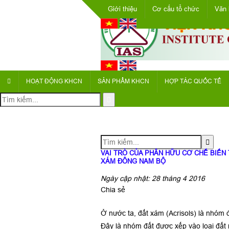
Giới thiệu
Cơ cấu tổ chức
Văn 
HOẠT ĐỘNG KHCN
SẢN PHẨM KHCN
HỢP TÁC QUỐC TẾ
VAI TRÒ CỦA PHÂN HỮU CƠ CHẾ BIẾN
XÁM ĐÔNG NAM BỘ
Ngày cập nhật: 28 tháng 4 2016
Chia sẻ
Ở nước ta, đất xám (Acrisols) là nhóm 
Đây là nhóm đất được xếp vào loại đấ