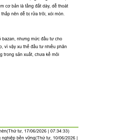
m cơ bản là tầng đất dày, dễ thoát
hấp nên dễ bị rửa trôi, xói mòn.
 đỏ bazan, nhưng mức đầu tư cho
p, vì vậy xu thế đầu tư nhiều phân
g trong sản xuất, chưa kể môi
phèn
(Thứ tư, 17/06/2026 | 07:34:33)
g nghiệp bền vững
(Thứ tư, 10/06/2026 |