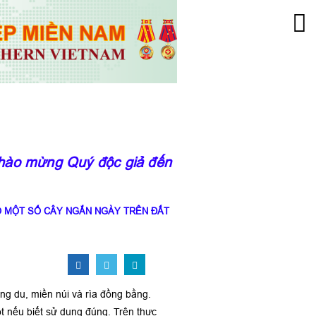
ào mừng Quý độc giả đến với trang thông tin củ
O MỘT SỐ CÂY NGẮN NGÀY TRÊN ĐẤT
ng du, miền núi và rìa đồng bằng.
ọt nếu biết sử dụng đúng. Trên thực