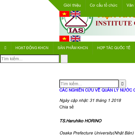
Giới thiệu
Cơ cấu tổ chức
Văn 
HOẠT ĐỘNG KHCN
SẢN PHẨM KHCN
HỢP TÁC QUỐC TẾ
CÁC NGHIÊN CỨU VỀ QUẢN LÝ NƯỚC C
Ngày cập nhật: 31 tháng 1 2018
Chia sẻ
TS.Haruhiko HORINO
Osaka Prefecture University
(Nhật Bản)