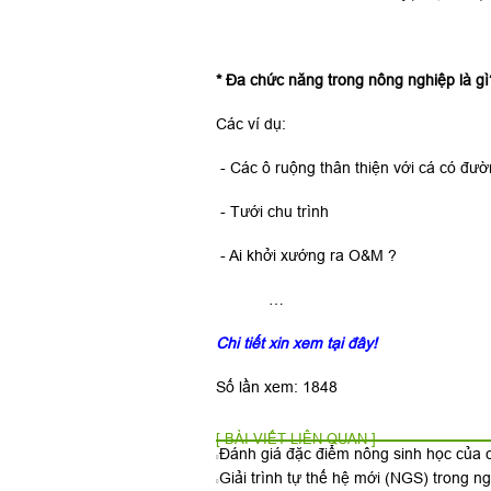
* Đa
chức
năng
trong
nông
nghiệp
là
gì
Các ví dụ:
- Các ô ruộng thân thiện với cá có đườ
- Tưới chu trình
- Ai khởi xướng ra O&M ?
…
Chi tiết xin xem tại đây!
Số lần xem: 1848
[ BÀI VIẾT LIÊN QUAN ]
Đánh giá đặc điểm nông sinh học của c
Giải trình tự thế hệ mới (NGS) trong n