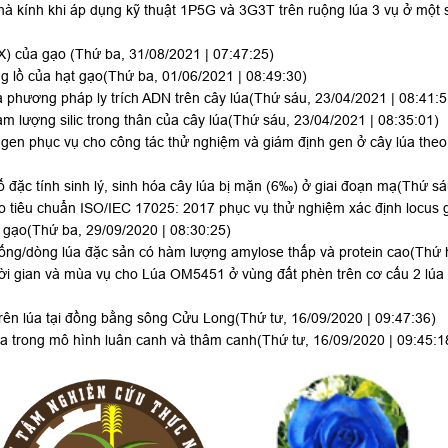
nhà kính khi áp dụng kỹ thuật 1P5G và 3G3T trên ruộng lúa 3 vụ ở một
X) của gạo
(Thứ ba, 31/08/2021 | 07:47:25)
lồ của hạt gạo
(Thứ ba, 01/06/2021 | 08:49:30)
a phương pháp ly trích ADN trên cây lúa
(Thứ sáu, 23/04/2021 | 08:41:5
m lượng silic trong thân của cây lúa
(Thứ sáu, 23/04/2021 | 08:35:01)
gen phục vụ cho công tác thử nghiệm và giám định gen ở cây lúa the
đặc tính sinh lý, sinh hóa cây lúa bị mặn (6‰) ở giai đoạn mạ
(Thứ sá
eo tiêu chuẩn ISO/IEC 17025: 2017 phục vụ thử nghiệm xác định locus
 gạo
(Thứ ba, 29/09/2020 | 08:30:25)
giống/dòng lúa đặc sản có hàm lượng amylose thấp và protein cao
(Thứ 
hời gian và mùa vụ cho Lúa OM5451 ở vùng đất phèn trên cơ cấu 2 lúa
rên lúa tại đồng bằng sông Cửu Long
(Thứ tư, 16/09/2020 | 09:47:36)
lúa trong mô hình luân canh và thâm canh
(Thứ tư, 16/09/2020 | 09:45:1