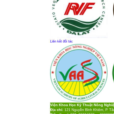
Liên kết đối tác
Viện Khoa Học Kỹ Thuật Nông Nghi
Địa chỉ:
121 Nguyễn Bỉnh Khiêm, P. T