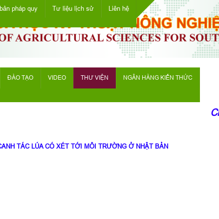
bản pháp quy
Tư liệu lịch sử
Liên hệ
ĐÀO TẠO
VIDEO
THƯ VIỆN
NGÂN HÀNG KIẾN THỨC
Chà
ANH TÁC LÚA CÓ XÉT TỚI MÔI TRƯỜNG Ở NHẬT BẢN