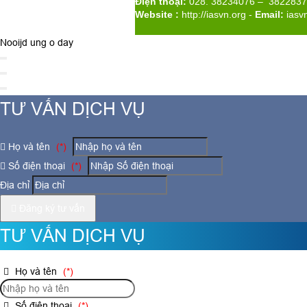
Điện thoại:
028. 38234076 – 382283
Website :
http://iasvn.org
-
Email:
iasv
Nooijd ung o day
TƯ VẤN DỊCH VỤ
Họ và tên
(*)
Số điện thoại
(*)
Địa chỉ
Đăng ký tư vấn
TƯ VẤN DỊCH VỤ
Họ và tên
(*)
Số điện thoại
(*)