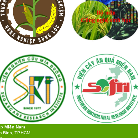
ệp Miền Nam
ân Định, TP.HCM